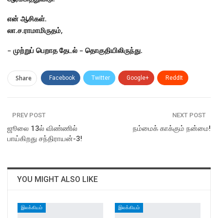
என் ஆசிகள்.
லா.ச.ராமாமிருதம்,
– முற்றுப் பெறாத தேடல் – தொகுதியிலிருந்து.
Share
Facebook
Twitter
Google+
ReddIt
WhatsApp
Pinterest
Email
PREV POST
NEXT POST
ஜூலை 13ல் விண்ணில்
நம்மைக் காக்கும் நன்மை!
பாய்கிறது சந்திராயன்-3!
YOU MIGHT ALSO LIKE
இலக்கியம்
இலக்கியம்