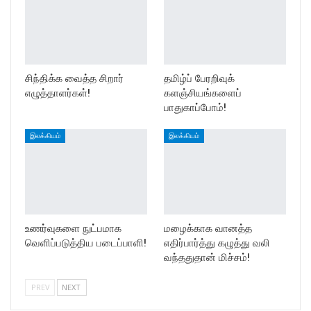
சிந்திக்க வைத்த சிறார்
தமிழ்ப் பேரறிவுக்
எழுத்தாளர்கள்!
களஞ்சியங்களைப்
பாதுகாப்போம்!
இலக்கியம்
இலக்கியம்
உணர்வுகளை நுட்பமாக
மழைக்காக வானத்த
வெளிப்படுத்திய படைப்பாளி!
எதிர்பார்த்து கழுத்து வலி
வந்ததுதான் மிச்சம்!
PREV
NEXT