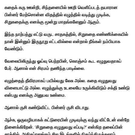
கதைக் கரு ஊன்றி, சிந்தனையில் ஊறி வெளிப்படத் தயாரான
பின்னர் மேற்சொன்ன விதத்தில் எழுத்தில் வடித்து முடிக்க,
சிறுகதைக்கு எனக்கு மூன்று மாதங்களேனும் ஆகும்.
இந்த நாற்பத்து எட்டு வருட சாதகத்தில், சிறுகதை எண்ணிக்கையில்
நான் இன்னும் இருநூறு எட்டவில்லை என்றால் நீங்கள் நம்பியாக
வேண்டும்.
வேலையிலிருந்து ஓய்வு பெற்றபின், கொஞ்சம் கூட எழுதுவதாகப்
பேர். ஆனால் என் சிரமம் தணிந்த பாடில்லை.
எழுத்தைத் தீவிரமாகப் பயில்வது லேசு அல்ல. கதை எழுதுவது
விளையாட்டு அல்ல. எழுத்துக்கு உடலையே உருக்கிவிடும் சக்தி உண்டு
என்பது எனக்கு அனுபவ உண்மை.
ஆனால் ருசி கண்டுவிட்ட பின்னர் ருசி விடாது.
ஆச்சு, ஒருவழியாகக் கட்டுரையின் முடிவுக்கு வந்து விட்டேன் என்றே
நினைக்கிறேன். ‘சிறுகதை எழுதுவது எப்படி?’ என்கிற தலைப்பின்
சாக்கில், அதிகப்ரஸங்கம் சில இடங்களில் நிகழ்ந்திருக்கலாம்.