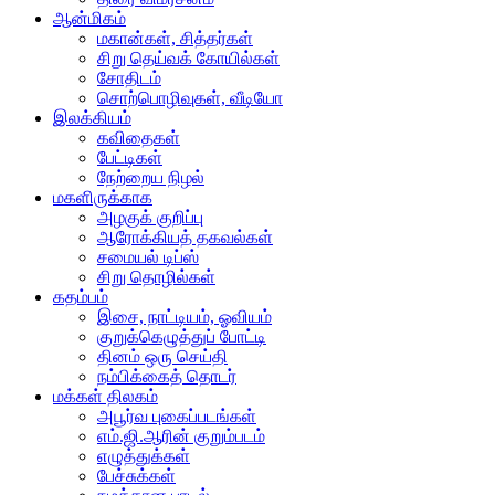
ஆன்மிகம்
மகான்கள், சித்தர்கள்
சிறு தெய்வக் கோயில்கள்
சோதிடம்
சொற்பொழிவுகள், வீடியோ
இலக்கியம்
கவிதைகள்
பேட்டிகள்
நேற்றைய நிழல்
மகளிருக்காக
அழகுக் குறிப்பு
ஆரோக்கியத் தகவல்கள்
சமையல் டிப்ஸ்
சிறு தொழில்கள்
கதம்பம்
இசை, நாட்டியம், ஓவியம்
குறுக்கெழுத்துப் போட்டி
தினம் ஒரு செய்தி
நம்பிக்கைத் தொடர்
மக்கள் திலகம்
அபூர்வ புகைப்படங்கள்
எம்.ஜி.ஆரின் குறும்படம்
எழுத்துக்கள்
பேச்சுக்கள்