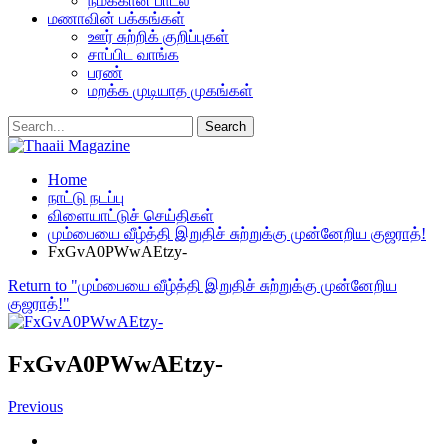
நமக்கான பாடல்
மணாவின் பக்கங்கள்
ஊர் சுற்றிக் குறிப்புகள்
சாப்பிட வாங்க
பரண்
மறக்க முடியாத முகங்கள்
Home
நாட்டு நடப்பு
விளையாட்டுச் செய்திகள்
மும்பையை வீழ்த்தி இறுதிச் சுற்றுக்கு முன்னேறிய குஜராத்!
FxGvA0PWwAEtzy-
Return to "மும்பையை வீழ்த்தி இறுதிச் சுற்றுக்கு முன்னேறிய
குஜராத்!"
FxGvA0PWwAEtzy-
Previous