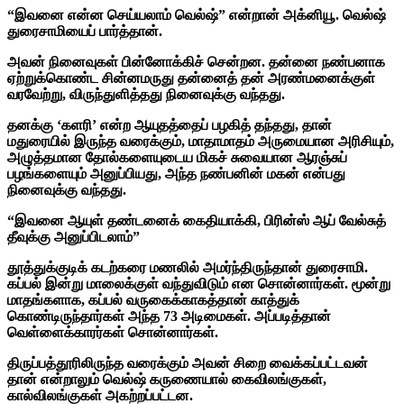
“இவனை என்ன செய்யலாம் வெல்ஷ்” என்றான் அக்னியூ. வெல்ஷ்
துரைசாமியைப் பார்த்தான்.
அவன் நினைவுகள் பின்னோக்கிச் சென்றன. தன்னை நண்பனாக
ஏற்றுக்கொண்ட சின்னமருது தன்னைத் தன் அரண்மனைக்குள்
வரவேற்று, விருந்துளித்தது நினைவுக்கு வந்தது.
தனக்கு ‘களரி’ என்ற ஆயுதத்தைப் பழகித் தந்தது, தான்
மதுரையில் இருந்த வரைக்கும், மாதாமாதம் அருமையான அரிசியும்,
அழுத்தமான தோல்களையுடைய மிகச் சுவையான ஆரஞ்சுப்
பழங்களையும் அனுப்பியது, அந்த நண்பனின் மகன் என்பது
நினைவுக்கு வந்தது.
“இவனை ஆயுள் தண்டனைக் கைதியாக்கி, பிரின்ஸ் ஆப் வேல்சுத்
தீவுக்கு அனுப்பிடலாம்”
தூத்துக்குடிக் கடற்கரை மணலில் அமர்ந்திருந்தான் துரைசாமி.
கப்பல் இன்று மாலைக்குள் வந்துவிடும் என சொன்னார்கள். மூன்று
மாதங்களாக, கப்பல் வருகைக்காகத்தான் காத்துக்
கொண்டிருந்தார்கள் அந்த 73 அடிமைகள். அப்படித்தான்
வெள்ளைக்காரர்கள் சொன்னார்கள்.
திருப்பத்தூரிலிருந்த வரைக்கும் அவன் சிறை வைக்கப்பட்டவன்
தான் என்றாலும் வெல்ஷ் கருணையால் கைவிலங்குகள்,
கால்விலங்குகள் அகற்றப்பட்டன.