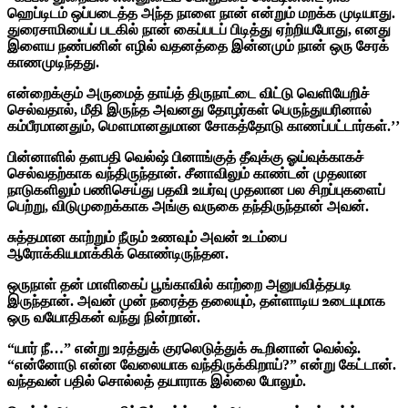
ஹெப்டிடம் ஒப்படைத்த அந்த நாளை நான் என்றும் மறக்க முடியாது.
துரைசாமியைப் படகில் நான் கைப்படப் பிடித்து ஏற்றியபோது, எனது
இளைய நண்பனின் எழில் வதனத்தை இன்னமும் நான் ஒரு சேரக்
காணமுடிந்தது.
என்றைக்கும் அருமைத் தாய்த் திருநாட்டை விட்டு வெளியேறிச்
செல்வதால், மீதி இருந்த அவனது தோழர்கள் பெருந்துயரினால்
கம்பீரமானதும், மௌமானதுமான சோகத்தோடு காணப்பட்டார்கள்.’’
பின்னாளில் தளபதி வெல்ஷ் பினாங்குத் தீவுக்கு ஓய்வுக்காகச்
செல்வதற்காக வந்திருந்தான். சீனாவிலும் காண்டன் முதலான
நாடுகளிலும் பணிசெய்து பதவி உயர்வு முதலான பல சிறப்புகளைப்
பெற்று, விடுமுறைக்காக அங்கு வருகை தந்திருந்தான் அவன்.
சுத்தமான காற்றும் நீரும் உணவும் அவன் உடம்பை
ஆரோக்கியமாக்கிக் கொண்டிருந்தன.
ஒருநாள் தன் மாளிகைப் பூங்காவில் காற்றை அனுபவித்தபடி
இருந்தான். அவன் முன் நரைத்த தலையும், தள்ளாடிய உடையுமாக
ஒரு வயோதிகன் வந்து நின்றான்.
“யார் நீ…” என்று உரத்துக் குரலெடுத்துக் கூறினான் வெல்ஷ்.
“என்னோடு என்ன வேலையாக வந்திருக்கிறாய்?” என்று கேட்டான்.
வந்தவன் பதில் சொல்லத் தயாராக இல்லை போலும்.