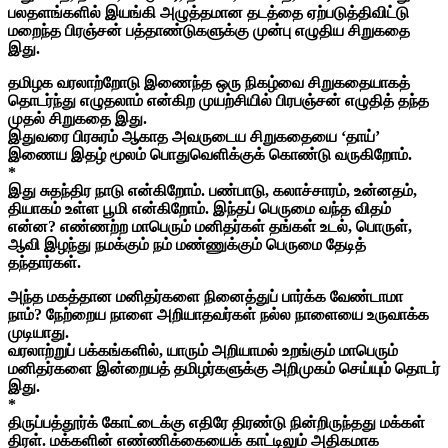
பலதளங்களில் இயங்கி அழுத்தமான தடத்தை ஏற்படுத்திவிட்டு
மறைந்த பிரஞ்சன் பத்தாண்டுகளுக்கு முன்பு எழுதிய சிறுகதை
இது.
தமிழக வரலாற்றோடு இணைந்த ஒரு நிகழ்வை சிறுகதையாகத்
தொடர்ந்து எழுதலாம் என்கிற முயற்சியில் பிரபஞ்சன் எழுதித் தந்த
முதல் சிறுகதை இது.
இதுவரை பிரசுரம் ஆகாத அவருடைய சிறுகதையை ‘தாய்’
இணைய இதழ் மூலம் பொதுவெளிக்குக் கொண்டு வருகிறோம்.
*
இது சுதந்திர நாடு என்கிறோம். பண்பாடு, கலாச்சாரம், உன்னதம்,
தியாகம் உள்ள பூமி என்கிறோம். இந்தப் பெருமை வந்த விதம்
என்ன? எண்ணற்ற மாபெரும் மனிதர்கள் தங்கள் உடல், பொருள்,
ஆவி இழந்து நமக்கும் நம் மண்ணுக்கும் பெருமை தேடித்
தந்தார்கள்.
அந்த மகத்தான மனிதர்களை நினைத்துப் பார்க்க வேண்டாமா
நாம்? நேற்றைய நாளை அறியாதவர்கள் நல்ல நாளையை உருவாக்க
முடியாது.
வரலாற்றுப் பக்கங்களில், யாரும் அறியாமல் உறங்கும் மாபெரும்
மனிதர்களை இன்றையத் தமிழர்களுக்கு அறிமுகம் செய்யும் தொடர்
இது.
*
திருப்பத்தூர்க் கோட்டைக்கு எதிரே திரண்டு நின்றிருந்தது மக்கள்
திரள். மக்களின் எண்ணிக்கையைக் காட்டிலும் அதிகமாக