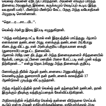
வெல்ஷ் அவனை ஏறிட்டுப் பார்த்தான். அவனை எங்கும் பார்த்த
நினைவு அவனுக்கு இல்லை. சுருக்கமும் வெடிப்பும் கூடிய இந்த
வயதாளி யார்?. மீண்டும் மீண்டும் கேட்ட பிறகு அந்த வயோதிகன்
அழுதபடி சொன்னான்.
“தொ…ர…சா…மி..’’.
வெல்ஷ் அன்று இரவு இப்படி எழுதுகிறான்.
“அந்த வார்த்தை ஈட்டி போல் என் இதயத்தில் பாய்ந்தது. ஆமாம்
எனக்கான தண்டனை அது. எனக்குத் தண்டனை அப்போது
கிடைத்து விட்டது. என் அன்புக்குரிய பரிதாபமான கைதி
(துரைசாமி) மாறுபட்ட நிலையில்,
ஆனால் அதே மன திடத்துடன் அந்த நினைவுகளைச் சிந்தனையில்
தேக்கி, பழைய நட்பினை மனதில் அசை போட்டபடி என் முன் வந்து
நிற்கிறான்…” என்று தொடர்கிறது அந்த நினைவுக் குறிப்பு.
பினாங்குத் தீவில் ஆயுள் தண்டனையை அனுபவித்துக்
கொண்டிருந்த துரைசாமி தன் தண்டனைக் காலத்தில் 17
ஆண்டுகள் முடித்து விட்டிருந்தான்.
அந்த சந்தர்ப்பத்தில் தான் வெல்ஷ் தன் தந்தையின் நண்பன், தான்
இருக்கும் தீவுக்கு வந்திருப்பதைக் கேள்விப்படுகிறான்.
அதிகாரத்தில் சந்திக்கிற வெல்ஷ் தன்னை விடுதலை செய்யக்
கூடும் என்று அவன் எதிர்பார்க்கவில்லை. எதிர்பார்த்தால் அது