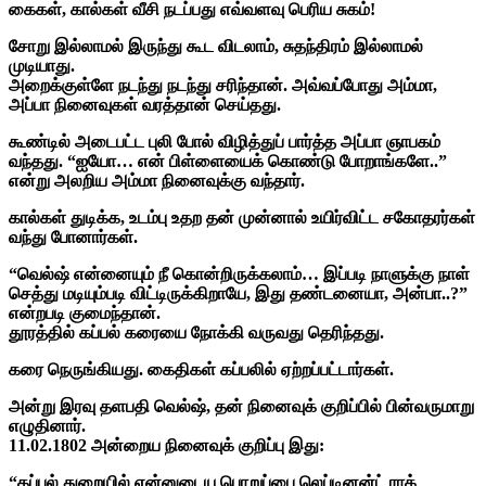
கைகள், கால்கள் வீசி நடப்பது எவ்வளவு பெரிய சுகம்!
சோறு இல்லாமல் இருந்து கூட விடலாம், சுதந்திரம் இல்லாமல்
முடியாது.
அறைக்குள்ளே நடந்து நடந்து சரிந்தான். அவ்வப்போது அம்மா,
அப்பா நினைவுகள் வரத்தான் செய்தது.
கூண்டில் அடைபட்ட புலி போல் விழித்துப் பார்த்த அப்பா ஞாபகம்
வந்தது. “ஐயோ… என் பிள்ளையைக் கொண்டு போறாங்களே..”
என்று அலறிய அம்மா நினைவுக்கு வந்தார்.
கால்கள் துடிக்க, உடம்பு உதற தன் முன்னால் உயிர்விட்ட சகோதரர்கள்
வந்து போனார்கள்.
“வெல்ஷ் என்னையும் நீ கொன்றிருக்கலாம்… இப்படி நாளுக்கு நாள்
செத்து மடியும்படி விட்டிருக்கிறாயே, இது தண்டனையா, அன்பா..?”
என்றபடி குமைந்தான்.
தூரத்தில் கப்பல் கரையை நோக்கி வருவது தெரிந்தது.
கரை நெருங்கியது. கைதிகள் கப்பலில் ஏற்றப்பட்டார்கள்.
அன்று இரவு தளபதி வெல்ஷ், தன் நினைவுக் குறிப்பில் பின்வருமாறு
எழுதினார்.
11.02.1802 அன்றைய நினைவுக் குறிப்பு இது:
“கப்பல் துறையில் என்னுடைய பொறுப்பை லெப்டினன்ட் ராக்