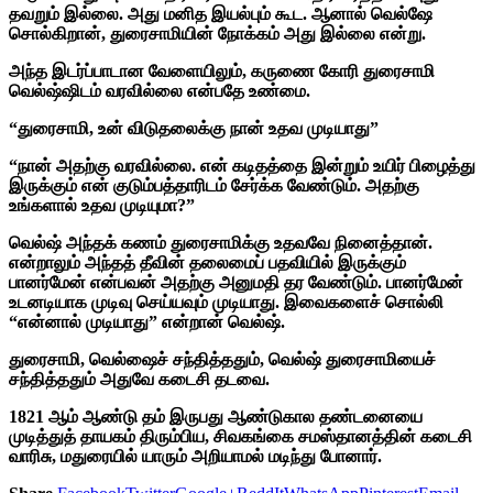
தவறும் இல்லை. அது மனித இயல்பும் கூட. ஆனால் வெல்ஷே
சொல்கிறான், துரைசாமியின் நோக்கம் அது இல்லை என்று.
அந்த இடர்ப்பாடான வேளையிலும், கருணை கோரி துரைசாமி
வெல்ஷ்ஷிடம் வரவில்லை என்பதே உண்மை.
“துரைசாமி, உன் விடுதலைக்கு நான் உதவ முடியாது”
“நான் அதற்கு வரவில்லை. என் கடிதத்தை இன்றும் உயிர் பிழைத்து
இருக்கும் என் குடும்பத்தாரிடம் சேர்க்க வேண்டும். அதற்கு
உங்களால் உதவ முடியுமா?”
வெல்ஷ் அந்தக் கணம் துரைசாமிக்கு உதவவே நினைத்தான்.
என்றாலும் அந்தத் தீவின் தலைமைப் பதவியில் இருக்கும்
பானர்மேன் என்பவன் அதற்கு அனுமதி தர வேண்டும். பானர்மேன்
உடனடியாக முடிவு செய்யவும் முடியாது. இவைகளைச் சொல்லி
“என்னால் முடியாது” என்றான் வெல்ஷ்.
துரைசாமி, வெல்ஷைச் சந்தித்ததும், வெல்ஷ் துரைசாமியைச்
சந்தித்ததும் அதுவே கடைசி தடவை.
1821 ஆம் ஆண்டு தம் இருபது ஆண்டுகால தண்டனையை
முடித்துத் தாயகம் திரும்பிய, சிவகங்கை சமஸ்தானத்தின் கடைசி
வாரிசு, மதுரையில் யாரும் அறியாமல் மடிந்து போனார்.