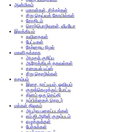
ஆன்மிகம்
மகான்கள், சித்தர்கள்
சிறு தெய்வக் கோயில்கள்
சோதிடம்
சொற்பொழிவுகள், வீடியோ
இலக்கியம்
கவிதைகள்
பேட்டிகள்
நேற்றைய நிழல்
மகளிருக்காக
அழகுக் குறிப்பு
ஆரோக்கியத் தகவல்கள்
சமையல் டிப்ஸ்
சிறு தொழில்கள்
கதம்பம்
இசை, நாட்டியம், ஓவியம்
குறுக்கெழுத்துப் போட்டி
தினம் ஒரு செய்தி
நம்பிக்கைத் தொடர்
மக்கள் திலகம்
அபூர்வ புகைப்படங்கள்
எம்.ஜி.ஆரின் குறும்படம்
எழுத்துக்கள்
பேச்சுக்கள்