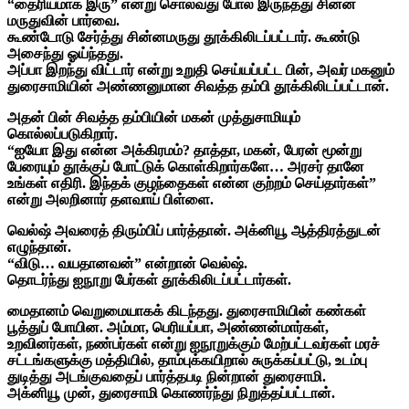
“தைரியமாக இரு” என்று சொல்வது போல் இருந்தது சின்ன
மருதுவின் பார்வை.
கூண்டோடு சேர்த்து சின்னமருது தூக்கிலிடப்பட்டார். கூண்டு
அசைந்து ஓய்ந்தது.
அப்பா இறந்து விட்டார் என்று உறுதி செய்யப்பட்ட பின், அவர் மகனும்
துரைசாமியின் அண்ணனுமான சிவத்த தம்பி தூக்கிலிடப்பட்டான்.
அதன் பின் சிவத்த தம்பியின் மகன் முத்துசாமியும்
கொல்லப்படுகிறார்.
“ஐயோ இது என்ன அக்கிரமம்? தாத்தா, மகன், பேரன் மூன்று
பேரையும் தூக்குப் போட்டுக் கொள்கிறார்களே… அரசர் தானே
உங்கள் எதிரி. இந்தக் குழந்தைகள் என்ன குற்றம் செய்தார்கள்”
என்று அலறினார் தளவாய் பிள்ளை.
வெல்ஷ் அவரைத் திரும்பிப் பார்த்தான். அக்னியூ ஆத்திரத்துடன்
எழுந்தான்.
“விடு… வயதானவன்” என்றான் வெல்ஷ்.
தொடர்ந்து ஐநூறு பேர்கள் தூக்கிலிடப்பட்டார்கள்.
மைதானம் வெறுமையாகக் கிடந்தது. துரைசாமியின் கண்கள்
பூத்துப் போயின. அம்மா, பெரியப்பா, அண்ணன்மார்கள்,
உறவினர்கள், நண்பர்கள் என்று ஐநூறுக்கும் மேற்பட்டவர்கள் மரச்
சட்டங்களுக்கு மத்தியில், தாம்புக்கயிறால் சுருக்கப்பட்டு, உடம்பு
துடித்து அடங்குவதைப் பார்த்தபடி நின்றான் துரைசாமி.
அக்னியூ முன், துரைசாமி கொணர்ந்து நிறுத்தப்பட்டான்.