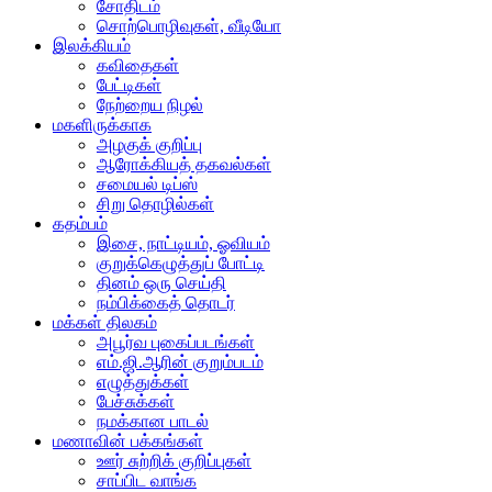
சோதிடம்
சொற்பொழிவுகள், வீடியோ
இலக்கியம்
கவிதைகள்
பேட்டிகள்
நேற்றைய நிழல்
மகளிருக்காக
அழகுக் குறிப்பு
ஆரோக்கியத் தகவல்கள்
சமையல் டிப்ஸ்
சிறு தொழில்கள்
கதம்பம்
இசை, நாட்டியம், ஓவியம்
குறுக்கெழுத்துப் போட்டி
தினம் ஒரு செய்தி
நம்பிக்கைத் தொடர்
மக்கள் திலகம்
அபூர்வ புகைப்படங்கள்
எம்.ஜி.ஆரின் குறும்படம்
எழுத்துக்கள்
பேச்சுக்கள்
நமக்கான பாடல்
மணாவின் பக்கங்கள்
ஊர் சுற்றிக் குறிப்புகள்
சாப்பிட வாங்க