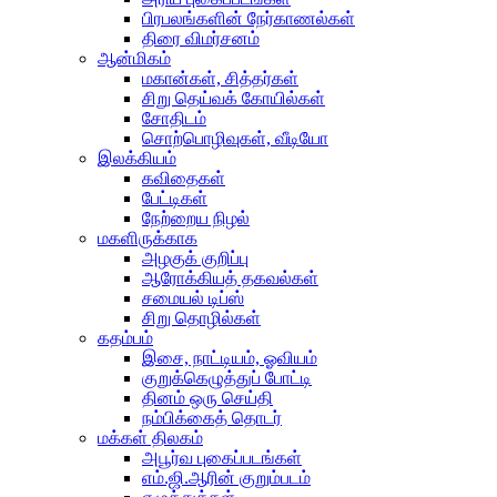
பிரபலங்களின் நேர்காணல்கள்
திரை விமர்சனம்
ஆன்மிகம்
மகான்கள், சித்தர்கள்
சிறு தெய்வக் கோயில்கள்
சோதிடம்
சொற்பொழிவுகள், வீடியோ
இலக்கியம்
கவிதைகள்
பேட்டிகள்
நேற்றைய நிழல்
மகளிருக்காக
அழகுக் குறிப்பு
ஆரோக்கியத் தகவல்கள்
சமையல் டிப்ஸ்
சிறு தொழில்கள்
கதம்பம்
இசை, நாட்டியம், ஓவியம்
குறுக்கெழுத்துப் போட்டி
தினம் ஒரு செய்தி
நம்பிக்கைத் தொடர்
மக்கள் திலகம்
அபூர்வ புகைப்படங்கள்
எம்.ஜி.ஆரின் குறும்படம்