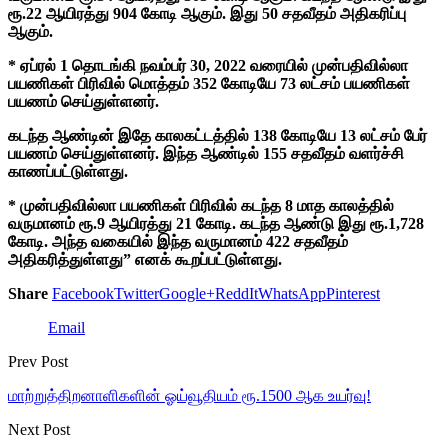
ரூ.22 ஆயிரத்து 904 கோடி ஆகும். இது 50 சதவீதம் அதிகரிப்பு
ஆகும்.
* ஏப்ரல் 1 தொடங்கி நவம்பர் 30, 2022 வரையில் முன்பதிவில்லா
பயணிகள் பிரிவில் மொத்தம் 352 கோடியே 73 லட்சம் பயணிகள்
பயணம் செய்துள்ளனர்.
கடந்த ஆண்டின் இதே காலகட்டத்தில் 138 கோடியே 13 லட்சம் பேர்
பயணம் செய்துள்ளனர். இந்த ஆண்டில் 155 சதவீதம் வளர்ச்சி
காணப்பட்டுள்ளது.
* முன்பதிவில்லா பயணிகள் பிரிவில் கடந்த 8 மாத காலத்தில்
வருமானம் ரூ.9 ஆயிரத்து 21 கோடி. கடந்த ஆண்டு இது ரூ.1,728
கோடி. அந்த வகையில் இந்த வருமானம் 422 சதவீதம்
அதிகரித்துள்ளது” எனக் கூறப்பட்டுள்ளது.
Share
Facebook
Twitter
Google+
ReddIt
WhatsApp
Pinterest
Email
Prev Post
மாற்றுத்திறனாளிகளின் ஓய்வூதியம் ரூ.1500 ஆக உயர்வு!
Next Post