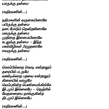
யாருக்கு நன்மை
(கதிரவனின்…)
நதிமகளின் வருகையினாலே
பயிருக்கு நன்மை
நடைபோடும் தென்றலினாலே
மலருக்கு நன்மை
முதிராத இளமையினாலே
உடலுக்கு நன்மை – இந்த
மலர்விழிகள் அழுதனாலே
எவருக்கு நன்மை
(கதிரவனின்…)
கொம்பில்லாத கொடி என்றாலும்
தரையில் படருமே
வண்டில்லாத பறவை என்றாலும்
கிளையில் வாழுமே
வெம்புகின்ற பெண்மைக்கிங்கே
இடமும் இல்லையே – நெஞ்சில்
வேதனையை தாங்குகின்ற
திடமும் இல்லையே
(கதிரவனின்…)