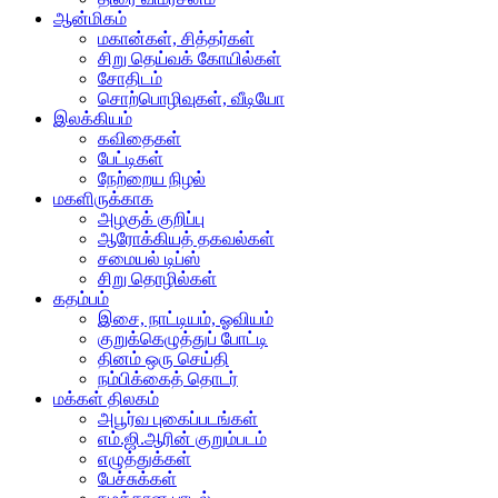
ஆன்மிகம்
மகான்கள், சித்தர்கள்
சிறு தெய்வக் கோயில்கள்
சோதிடம்
சொற்பொழிவுகள், வீடியோ
இலக்கியம்
கவிதைகள்
பேட்டிகள்
நேற்றைய நிழல்
மகளிருக்காக
அழகுக் குறிப்பு
ஆரோக்கியத் தகவல்கள்
சமையல் டிப்ஸ்
சிறு தொழில்கள்
கதம்பம்
இசை, நாட்டியம், ஓவியம்
குறுக்கெழுத்துப் போட்டி
தினம் ஒரு செய்தி
நம்பிக்கைத் தொடர்
மக்கள் திலகம்
அபூர்வ புகைப்படங்கள்
எம்.ஜி.ஆரின் குறும்படம்
எழுத்துக்கள்
பேச்சுக்கள்