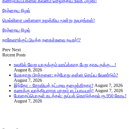
கண்டுபிடிப்புகளில் கவனம் செலுத்திய உலக அழகி!
நேற்றைய நிழல்
மெல்லிசை மன்னரை உலுக்கிய மூன்று துயரங்கள்!
நேற்றைய நிழல்
நாகேஷுக்குப் பிடித்த நகைச்சுவை நடிகர்!?
Prev
Next
Recent Posts
உலகில் வேறு யாருக்கும் வாய்க்காத பேறு தாகூருக்கு…!
August 8, 2026
மேகதாது பிரச்சனை: தற்போது என்ன செய்ய வேண்டும்?
August 7, 2026
இந்தோ – சோவியத் நட்புறவு தழைக்கிறதா?
August 7, 2026
கணக்கு வாத்தியாராக மாறும் எடப்பாடியார்!
August 7, 2026
போதைப்பொருள் கடத்தல்: துப்புக் கொடுத்தால் ரூ.950 கோடி!
August 7, 2026