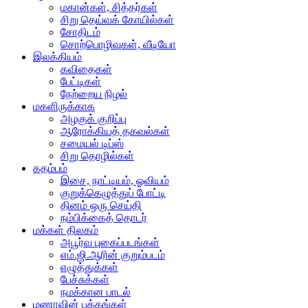
மகான்கள், சித்தர்கள்
சிறு தெய்வக் கோயில்கள்
சோதிடம்
சொற்பொழிவுகள், வீடியோ
இலக்கியம்
கவிதைகள்
பேட்டிகள்
நேற்றைய நிழல்
மகளிருக்காக
அழகுக் குறிப்பு
ஆரோக்கியத் தகவல்கள்
சமையல் டிப்ஸ்
சிறு தொழில்கள்
கதம்பம்
இசை, நாட்டியம், ஓவியம்
குறுக்கெழுத்துப் போட்டி
தினம் ஒரு செய்தி
நம்பிக்கைத் தொடர்
மக்கள் திலகம்
அபூர்வ புகைப்படங்கள்
எம்.ஜி.ஆரின் குறும்படம்
எழுத்துக்கள்
பேச்சுக்கள்
நமக்கான பாடல்
மணாவின் பக்கங்கள்