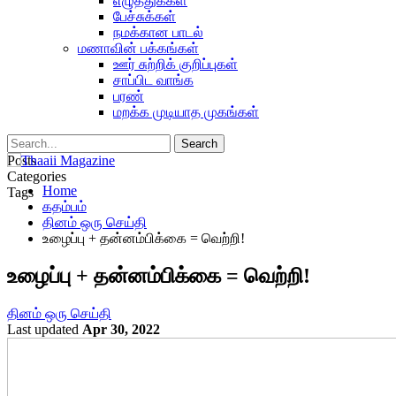
எழுத்துக்கள்
பேச்சுக்கள்
நமக்கான பாடல்
மணாவின் பக்கங்கள்
ஊர் சுற்றிக் குறிப்புகள்
சாப்பிட வாங்க
பரண்
மறக்க முடியாத முகங்கள்
Posts
Categories
Home
Tags
கதம்பம்
தினம் ஒரு செய்தி
உழைப்பு + தன்னம்பிக்கை = வெற்றி!
உழைப்பு + தன்னம்பிக்கை = வெற்றி!
தினம் ஒரு செய்தி
Last updated
Apr 30, 2022