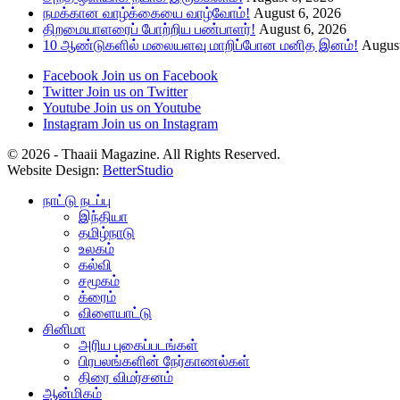
நமக்கான வாழ்க்கையை வாழ்வோம்!
August 6, 2026
திறமையாளரைப் போற்றிய பண்பாளர்!
August 6, 2026
10 ஆண்டுகளில் மலையளவு மாறிப்போன மனித இனம்!
August
Facebook
Join us on Facebook
Twitter
Join us on Twitter
Youtube
Join us on Youtube
Instagram
Join us on Instagram
© 2026 - Thaaii Magazine. All Rights Reserved.
Website Design:
BetterStudio
நாட்டு நடப்பு
இந்தியா
தமிழ்நாடு
உலகம்
கல்வி
சமூகம்
க்ரைம்
விளையாட்டு
சினிமா
அரிய புகைப்படங்கள்
பிரபலங்களின் நேர்காணல்கள்
திரை விமர்சனம்
ஆன்மிகம்