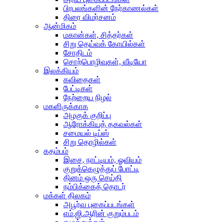
பிரபலங்களின் நேர்காணல்கள்
திரை விமர்சனம்
ஆன்மிகம்
மகான்கள், சித்தர்கள்
சிறு தெய்வக் கோயில்கள்
சோதிடம்
சொற்பொழிவுகள், வீடியோ
இலக்கியம்
கவிதைகள்
பேட்டிகள்
நேற்றைய நிழல்
மகளிருக்காக
அழகுக் குறிப்பு
ஆரோக்கியத் தகவல்கள்
சமையல் டிப்ஸ்
சிறு தொழில்கள்
கதம்பம்
இசை, நாட்டியம், ஓவியம்
குறுக்கெழுத்துப் போட்டி
தினம் ஒரு செய்தி
நம்பிக்கைத் தொடர்
மக்கள் திலகம்
அபூர்வ புகைப்படங்கள்
எம்.ஜி.ஆரின் குறும்படம்