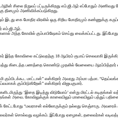
்.ஜி.ஆரின் சிலை நிறுவப் பட்டிருக்கிறது எம்.ஜி.ஆர் எப்போதும் அண
க்கு தினமும் அணிவிக்கப்படுகிறது.
ற்றும் இடது கை மோதிர விரலில் ஒரு சிறிய மோதிரமும் கண்ணுக்கு கருப
 எம்.ஜி.ஆர்.
களால் அந்த கோவில் கும்பாபிஷேகம் செய்து வைக்கப்பட்டது. இப்போது
சிகர் இந்த கோவிலை கட்டுவதற்கு 18 ஆயிரம் ரூபாய் செலவாகி இருக்கி
த்து கிடைத்த பணத்தை கொண்டு முதலில் வேலையை ஆரம்பித்தார் வ
ாமி கும்பிடக்கூட மாட்டான்” என்கிறார் அவரது அம்மா பத்மா. “தெய்
மாகக் கும்பிடுகிறேன்” என்கிறார் விஜயகுமார்.
களிடமிருந்து ‘இதை இடித்து விடுவோம்’ என்று மிரட்டல் கடிதங்கள்
கள் அவை. கோவிலுக்குக் காலையிலும் மாலையிலும் பத்துப் பதினைந்
்றிக் கேட்டபோது “மவராசன் எல்லோருக்கும் நல்லது செஞ்சாரு. அவரைக் 
ைவர்கள் சொல்வது வழக்கம். இப்போது ஏழைகள், தலைவர்கள் வடிவத்