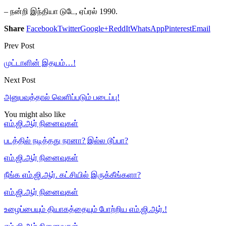
– நன்றி இந்தியா டுடே, ஏப்ரல் 1990.
Share
Facebook
Twitter
Google+
ReddIt
WhatsApp
Pinterest
Email
Prev Post
முட்டாளின் இதயம்…!
Next Post
அனுபவத்தால் வெளிப்படும் படைப்பு!
You might also like
எம்.ஜி.ஆர் நினைவுகள்
படத்தில் நடித்தது நானா? இல்ல டூப்பா?
எம்.ஜி.ஆர் நினைவுகள்
நீங்க எம்.ஜி.ஆர். கட்சியில் இருக்கீங்களா?
எம்.ஜி.ஆர் நினைவுகள்
உழைப்பையும் தியாகத்தையும் போற்றிய எம்.ஜி.ஆர்.!