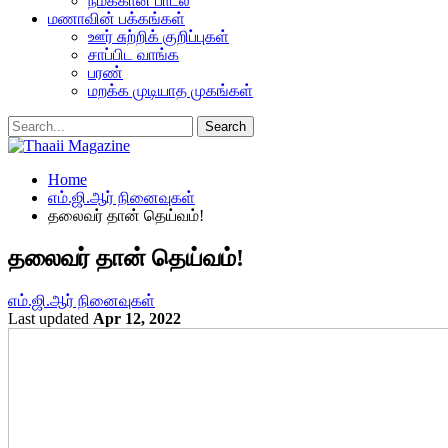
நமக்கான பாடல்
மணாவின் பக்கங்கள்
ஊர் சுற்றிக் குறிப்புகள்
சாப்பிட வாங்க
பரண்
மறக்க முடியாத முகங்கள்
Home
எம்.ஜி.ஆர் நினைவுகள்
தலைவர் தான் தெய்வம்!
தலைவர் தான் தெய்வம்!
எம்.ஜி.ஆர் நினைவுகள்
Last updated
Apr 12, 2022