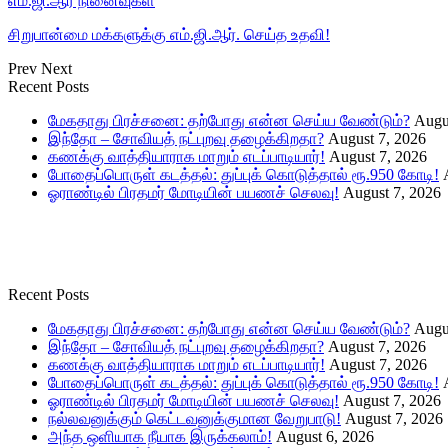
எம்.ஜி.ஆர் நினைவுகள்
சிறுபான்மை மக்களுக்கு எம்.ஜி.ஆர். செய்த உதவி!
Prev
Next
Recent Posts
மேகதாது பிரச்சனை: தற்போது என்ன செய்ய வேண்டும்?
Augu
இந்தோ – சோவியத் நட்புறவு தழைக்கிறதா?
August 7, 2026
கணக்கு வாத்தியாராக மாறும் எடப்பாடியார்!
August 7, 2026
போதைப்பொருள் கடத்தல்: துப்புக் கொடுத்தால் ரூ.950 கோடி!
ஓராண்டில் பிரதமர் மோடியின் பயணச் செலவு!
August 7, 2026
Recent Posts
மேகதாது பிரச்சனை: தற்போது என்ன செய்ய வேண்டும்?
Augu
இந்தோ – சோவியத் நட்புறவு தழைக்கிறதா?
August 7, 2026
கணக்கு வாத்தியாராக மாறும் எடப்பாடியார்!
August 7, 2026
போதைப்பொருள் கடத்தல்: துப்புக் கொடுத்தால் ரூ.950 கோடி!
ஓராண்டில் பிரதமர் மோடியின் பயணச் செலவு!
August 7, 2026
நல்லவனுக்கும் கெட்டவனுக்குமான வேறுபாடு!
August 7, 2026
அந்த ஒளியாக நீயாக இருக்கலாம்!
August 6, 2026