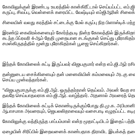
கோவிலுக்குள் இரண்டடி உயரத்தில் கான்கிரீட்டால் செய்யப்பட்ட எம
கருப்பு, சிவப்பு, வெள்ளைக் கரையிட்ட வேஷ்டியும் எம்ஜிஆரின் சிலை
சிலையின் வலது கரத்தில் சட்டைக்கு மேல் கருப்பு நிற பிளாஸ்டிக் ம
இரண்டு கைவிரல்களையும் கோர்த்தபடி நின்ற கோலத்தில் இருக்கிறார்
கடந்த பிப்ரவரி 4-ஆம் தேதி முறையான சடங்குகள் செய்து புரோகிதர்
சமஸ்கிருதத்தில் மூன்று புரோகிதர்கள் பூஜை செய்கிறார்கள்.
இந்தக் கோவிலைக் கட்டி இருப்பவர் விஜயகுமார் என்ற எம்.ஜி.ஆர் ர
தன்னுடைய சைக்கிளையும் தன் மனைவியின் கம்மலையும் அடகு வை
செய்ய முன்வந்தார்கள்.
“விஜயகுமாருக்கு எம்.ஜி.ஆர். ஒருத்தர்தான் தெய்வம். அவன் வேற ச
தவறே செய்யாதவராக எம்.ஜி.ஆர். வாழ்ந்தார். அதனால் அவரைத் தெய்வ
இந்தக் கோவிலைக் கட்டிக் கொண்டிருக்கும்போது தி.மு.க. அபிமானி
ஆபாசமாக அவரையும், ஜெயலலிதாவையும் வசைபாடி எழுதப்பட்ட கடிதங்
கோவிலுக்கு வந்திருந்த பாப்பம்மாள் என்ற மூதாட்டியிடம் இதைப் பற
ஏழையின் சிரிப்பில் இறைவனைக் காண்பதாக திராவிட இயக்கத் தல