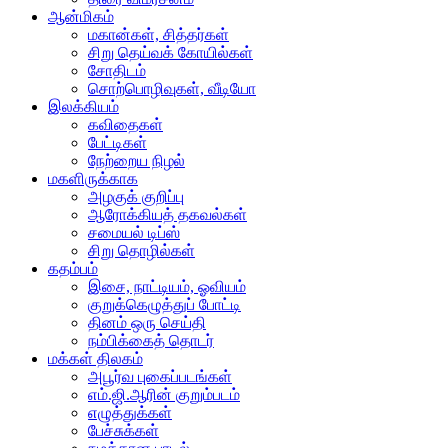
ஆன்மிகம்
மகான்கள், சித்தர்கள்
சிறு தெய்வக் கோயில்கள்
சோதிடம்
சொற்பொழிவுகள், வீடியோ
இலக்கியம்
கவிதைகள்
பேட்டிகள்
நேற்றைய நிழல்
மகளிருக்காக
அழகுக் குறிப்பு
ஆரோக்கியத் தகவல்கள்
சமையல் டிப்ஸ்
சிறு தொழில்கள்
கதம்பம்
இசை, நாட்டியம், ஓவியம்
குறுக்கெழுத்துப் போட்டி
தினம் ஒரு செய்தி
நம்பிக்கைத் தொடர்
மக்கள் திலகம்
அபூர்வ புகைப்படங்கள்
எம்.ஜி.ஆரின் குறும்படம்
எழுத்துக்கள்
பேச்சுக்கள்