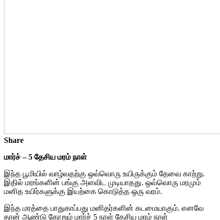
Share
மார்ச் – 5 தேசிய மரம் நாள்
இந்த பூமியில் வாழ்வதற்கு ஒவ்வொரு உயிருக்கும் தேவை காற்று.
இதில் மரங்களின் பங்கு அளவிட முடியாதது. ஒவ்வொரு மரமும்
மனித உயிர்களுக்கு இயற்கை கொடுத்த ஒரு வரம்.
இந்த மரத்தை பாதுகாப்பது மனிதர்களின் கடமையாகும். எனவே
தான் ஆண்டு தோறும் மார்ச் 5 நாள் தேசிய மரம் நாள்