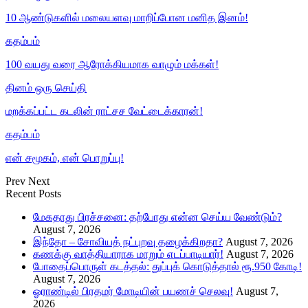
10 ஆண்டுகளில் மலையளவு மாறிப்போன மனித இனம்!
கதம்பம்
100 வயது வரை ஆரோக்கியமாக வாழும் மக்கள்!
தினம் ஒரு செய்தி
மறக்கப்பட்ட கடலின் ராட்சச வேட்டைக்காரன்!
கதம்பம்
என் சமூகம், என் பொறுப்பு!
Prev
Next
Recent Posts
மேகதாது பிரச்சனை: தற்போது என்ன செய்ய வேண்டும்?
August 7, 2026
இந்தோ – சோவியத் நட்புறவு தழைக்கிறதா?
August 7, 2026
கணக்கு வாத்தியாராக மாறும் எடப்பாடியார்!
August 7, 2026
போதைப்பொருள் கடத்தல்: துப்புக் கொடுத்தால் ரூ.950 கோடி!
August 7, 2026
ஓராண்டில் பிரதமர் மோடியின் பயணச் செலவு!
August 7,
2026