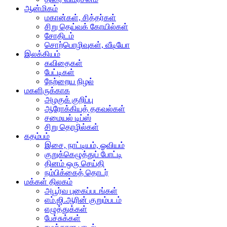
ஆன்மிகம்
மகான்கள், சித்தர்கள்
சிறு தெய்வக் கோயில்கள்
சோதிடம்
சொற்பொழிவுகள், வீடியோ
இலக்கியம்
கவிதைகள்
பேட்டிகள்
நேற்றைய நிழல்
மகளிருக்காக
அழகுக் குறிப்பு
ஆரோக்கியத் தகவல்கள்
சமையல் டிப்ஸ்
சிறு தொழில்கள்
கதம்பம்
இசை, நாட்டியம், ஓவியம்
குறுக்கெழுத்துப் போட்டி
தினம் ஒரு செய்தி
நம்பிக்கைத் தொடர்
மக்கள் திலகம்
அபூர்வ புகைப்படங்கள்
எம்.ஜி.ஆரின் குறும்படம்
எழுத்துக்கள்
பேச்சுக்கள்