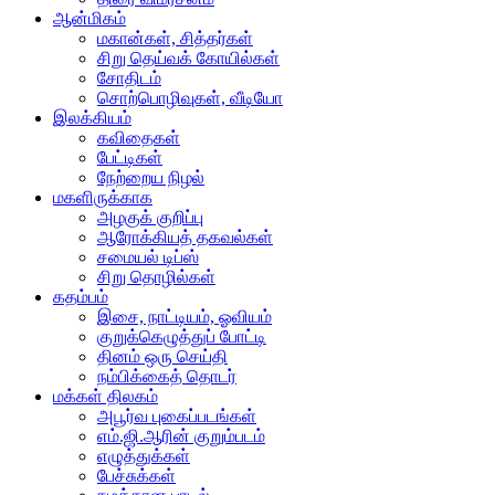
ஆன்மிகம்
மகான்கள், சித்தர்கள்
சிறு தெய்வக் கோயில்கள்
சோதிடம்
சொற்பொழிவுகள், வீடியோ
இலக்கியம்
கவிதைகள்
பேட்டிகள்
நேற்றைய நிழல்
மகளிருக்காக
அழகுக் குறிப்பு
ஆரோக்கியத் தகவல்கள்
சமையல் டிப்ஸ்
சிறு தொழில்கள்
கதம்பம்
இசை, நாட்டியம், ஓவியம்
குறுக்கெழுத்துப் போட்டி
தினம் ஒரு செய்தி
நம்பிக்கைத் தொடர்
மக்கள் திலகம்
அபூர்வ புகைப்படங்கள்
எம்.ஜி.ஆரின் குறும்படம்
எழுத்துக்கள்
பேச்சுக்கள்