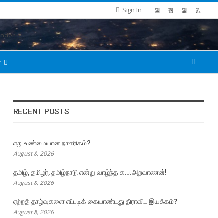
Sign In
்
RECENT POSTS
எது உண்மையான நாகரிகம்?
August 8, 2026
தமிழ், தமிழர், தமிழ்நாடு என்று வாழ்ந்த க.ப.அறவாணன்!
August 8, 2026
ஏற்றத் தாழ்வுகளை எப்படிக் கையாண்டது திராவிட இயக்கம்?
August 8, 2026