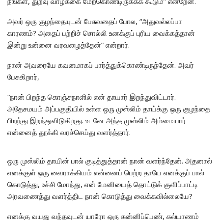
நீங்கள், துறவு வாழ்க்கை மேற்கொண்டிருக்கக் கூடும்” என்றேன்.
அவர் ஒரு குழந்தையுடன் பேசுவதைப் போல, “அதுவல்லப்பா
காரணம்? அதைப் பற்றிச் சொல்லி உனக்குப் புரிய வைக்கத்தான்
இன்று உன்னை வரவழைத்தேன்” என்றார்.
நான் அவரையே கவனமாகப் பார்த்துக்கொண்டிருந்தேன். அவர்
பேசுகிறார்,
“நான் பிறந்த கொஞ்சநாளில் என் தாயார் இறந்துவிட்டார்.
அதேசமயம் அப்பகுதியில் உள்ள ஒரு முஸ்லிம் தாய்க்கு ஒரு குழந்தை
பிறந்து இறந்துவிடுகிறது. உடனே அந்த முஸ்லிம் அம்மையார்
என்னைத் தூக்கி வரச்செய்து வளர்த்தார்.
ஒரு முஸ்லிம் தாயின் பால் குடித்துத்தான் நான் வளர்ந்தேன். அதனால்
எனக்குள் ஒரு வைராக்கியம் என்னைப் பெற்ற தாயே எனக்குப் பால்
கொடுத்து, உச்சி மோந்து, என் மேனியைத் தொட்டுக் குளிப்பாட்டி
அரவணைத்து வளர்த்திட நான் கொடுத்து வைக்கவில்லையே?
எனக்கு வயது வந்தவுடன் யாரோ ஒரு கன்னிப்பெண், கல்யாணம்