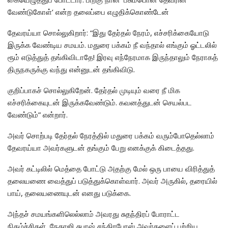
வேண்டுகோள்‘ என்ற தலைப்பை எழுதிக்கொண்டேன்
தேவரய்யா சொல்லுகிறார்: “இது தேர்தல் நேரம், எச்சரிக்கையோடு
இருக்க வேண்டிய சமயம். மதுரை பக்கம் நீ வந்தால் எங்கும் ஓட்டலில்
ரூம் எடுத்துத் தங்கிவிடாதே! இரவு எந்நேரமாக இருந்தாலும் நேராகத்
திருநகருக்கு வந்து என்னுடன் தங்கிவிடு.
குறிப்பாகச் சொல்லுகிறேன். தேர்தல் முடியும் வரை நீ மிக
எச்சரிக்கையுடன் இருக்கவேண்டும். கவனத்துடன் செயல்பட
வேண்டும்” என்றார்.
அவர் சொற்படி தேர்தல் நேரத்தில் மதுரை பக்கம் வரும்போதெல்லாம்
தேவரய்யா அவர்களுடன் தங்கும் பேறு எனக்குக் கிடைத்தது.
அவர் கட்டிலில் மெத்தை போட்டு அதற்கு மேல் ஒரு பாயை விரித்துத்
தலையணை வைத்துப் படுத்துக்கொள்வார். அவர் அருகில், தரையில்
பாய், தலையணையுடன் எனது படுக்கை.
அந்தச் சமயங்களிலெல்லாம் அவரது சுதந்திரப் போராட்ட
நிகழ்ச்சிகள், நேதாஜி சுபாஷ் சந்திரபோஸ் அவர்களைப் பற்றிய