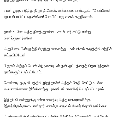
நான் ஓடித் தடுத்து நிறுத்தினேன். என்னைக் கண்டதும், “அண்ணே!
ஐயா போயிட்டாருண்ணே! போயிட்டாரு எனக் கதறினாள்.
நான் உடனே அந்த நீளத் துண்டை சாமியார் கட்டு என்று
சொல்லுவார்களே!
அதுபோல பின்புறத்திலிருந்து வளைத்து முன்பக்கம் கழுத்தில் சுற்றிக்
கட்டிவிட்டேன்.
பிறகும் அந்தப் பெண் அழுகையுடன் தன் ஓட்டத்தைத் தொடர்ந்தாள்.
நாங்களும் புறப்பட்டோம்.
கென்னடி ஒரு விபத்தில் இறந்தாரே! அந்தச் சேதி கேட்டு உடனே
அவரைக்காண இங்கிலாந்து ராணி விமானத்தில் புறப்பட்டாராம்.
இந்தப் பெண்ணுக்கு உள்ள உணர்வு அந்த மகாராணிக்கு
இருந்திருக்குமா? என்றார். எனக்கு எதுவும் பேசத் தோன்றவில்லை.
அண்ணாவின் கேள்வியைப் பற்றிச் சிந்தித்துக்கொண்டே வந்தேன்.