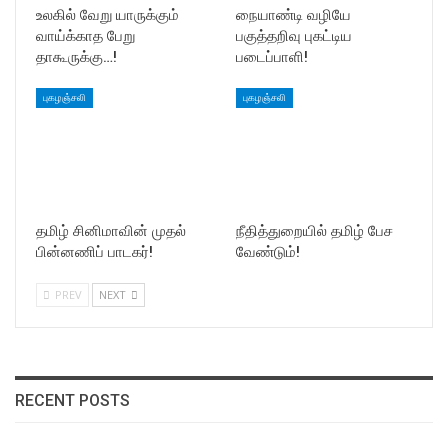
உலகில் வேறு யாருக்கும்
நையாண்டி வழியே
வாய்க்காத பேறு
பகுத்தறிவு புகட்டிய
தாகூருக்கு…!
படைப்பாளி!
புகழஞ்சலி
புகழஞ்சலி
தமிழ் சினிமாவின் முதல்
நீதித்துறையில் தமிழ் பேச
பின்னணிப் பாடகர்!
வேண்டும்!
PREV
NEXT
RECENT POSTS