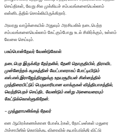
செய்திகள், வேறு சில முக்கியச் சம்பவங்களையெல்லாம்
என்னிடத்தில் சொல்லியிருக்கிறார்.
அவரது வாழ்க்கையில் அதுவும் அரசியலில் நடைபெற்ற
சம்பவங்களையெல்லாம் கேட்கும்போது உடல் சிலிர்க்கும், உள்ளம்
வேலை செய்யும்.
பசும்பொன்தேவர் வேண்டுகோள்
நடைபெற இருக்கிற தேர்தலில், தேனி தொகுதியில், திராவிட
முன்னேற்றக் கழகத்தின் வேட்பாளராகப் போட்டியிடும்
எஸ்.எஸ்.இராஜேந்திரனுக்கு உதயசூரியன் சின்னத்தில்
முத்திரையிட்டுப் பெருவாரியான வாக்குகள் வித்தியாசத்தில்,
வெற்றிபெறச் செய்திட வேண்டும் என்று அனைவரையும்
கேட்டுக்கொள்ளுகிறேன்.
– முத்துராமலிங்கத் தேவர்
என ஆயிரக்கணக்கான போஸ்டர்கள், நோட்டீஸ்கள் மதுரை
அச்சாபீஸில் கொடுத்து, விரைவில் தயார்படுத்தி விட்டு