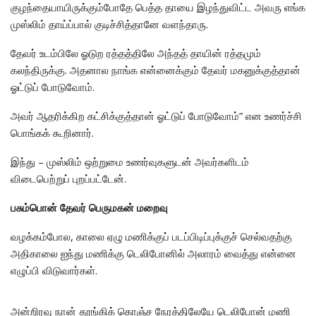
குழந்தையாயிருக்கும்போதே பெத்த தாயை இழந்துவிட்ட அவரு எங்க
முஸ்லிம் தாய்ப்பால் குடிச்சித்தானே வளந்தாரு.
தேவர் உடம்பிலே ஓடுற ரத்தத்திலே அந்தத் தாயின் ரத்தமும்
கலந்திருக்கு. அதனால நாங்க என்னைக்கும் தேவர் மகனுக்குத்தான்
ஓட்டுப் போடுவோம்.
அவர் ஆதரிக்கிற கட்சிக்குத்தான் ஓட்டுப் போடுவோம்” என உணர்ச்சி
பொங்கக் கூறினார்.
இந்து – முஸ்லிம் ஒற்றுமை உணர்வுகளுடன் அவர்களிடம்
விடைபெற்றுப் புறப்பட்டேன்.
பசும்பொன் தேவர் பெருமகன் மறைவு
வழக்கம்போல, காலை ஏழு மணிக்குப் படப்பிடிப்புக்குச் செல்வதற்கு
அதிகாலை ஐந்து மணிக்கு டெலிபோனில் அலாரம் வைத்து என்னை
எழுப்பி விடுவார்கள்.
அன்றிரவு நான் தூங்கிக் கொஞ்ச நேரத்திலேயே டெலிபோன் மணி