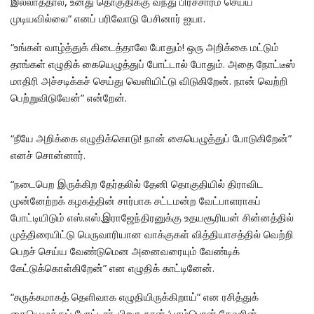
இல்லாததால், உனது தொகுதிக்கு வந்து பிரச்சாரம் செய்ய
முடியவில்லை” எனப் பரிவோடு பேசினார் ஐயா.
“உங்கள் வாழ்த்துக் கிடைத்தாலே போதும்! ஒரு அறிக்கை மட்டும்
தாங்கள் எழுதிக் கையெழுத்துப் போட்டால் போதும். அதை நோட்டீஸ்
மாதிரி அச்சடிக்கச் செய்து வெளியிட்டு விடுகிறேன். நான் வெற்றி
பெற்றுவிடுவேன்” என்றேன்.
“நீயே அறிக்கை எழுதிக்கொடு! நான் கையெழுத்துப் போடுகிறேன்”
எனச் சொன்னார்.
“நடைபெற இருக்கிற தேர்தலில் தேனி தொகுதியில் திராவிட
முன்னேற்றக் கழகத்தின் சார்பாக சட்டமன்ற வேட்பாளராகப்
போட்டியிடும் எஸ்.எஸ்.இராஜேந்திரனுக்கு உதயசூரியன் சின்னத்தில்
முத்திரையிட்டு பெருவாரியான வாக்குகள் வித்தியாசத்தில் வெற்றி
பெறச் செய்ய வேண்டுமென அனைவரையும் வேண்டிக்
கேட்டுக்கொள்கிறேன்” என எழுதிக் காட்டினேன்.
“சுருக்கமாகத் தெளிவாக எழுதியிருக்கிறாய்” என ரசித்துக்
கையெழுத்துப் போட்டார். பிறகு நான் ‘பசும்பொன் தேவரின்