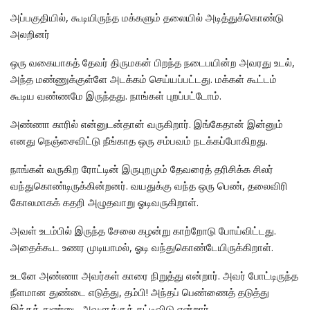
அப்பகுதியில், கூடியிருந்த மக்களும் தலையில் அடித்துக்கொண்டு
அலறினர்
ஒரு வகையாகத் தேவர் திருமகன் பிறந்த நடைபயின்ற அவரது உடல்,
அந்த மண்ணுக்குள்ளே அடக்கம் செய்யப்பட்டது. மக்கள் கூட்டம்
கூடிய வண்ணமே இருந்தது. நாங்கள் புறப்பட்டோம்.
அண்ணா காரில் என்னுடன்தான் வருகிறார். இங்கேதான் இன்னும்
எனது நெஞ்சைவிட்டு நீங்காத ஒரு சம்பவம் நடக்கப்போகிறது.
நாங்கள் வருகிற ரோட்டின் இருபுறமும் தேவரைத் தரிசிக்க சிலர்
வந்துகொண்டிருக்கின்றனர். வயதுக்கு வந்த ஒரு பெண், தலைவிரி
கோலமாகக் கதறி அழுதவாறு ஓடிவருகிறாள்.
அவள் உடம்பில் இருந்த சேலை கழன்று காற்றோடு போய்விட்டது.
அதைக்கூட உணர முடியாமல், ஓடி வந்துகொண்டேயிருக்கிறாள்.
உடனே அண்ணா அவர்கள் காரை நிறுத்து என்றார். அவர் போட்டிருந்த
நீளமான துண்டை எடுத்து, தம்பி! அந்தப் பெண்ணைத் தடுத்து
இந்தத் துண்டை அவளுக்குக் கட்டிவிடு என்றார்.