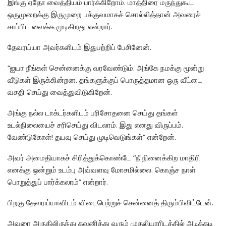
இங்கு ஏதோ வைத்தியம் பார்க்கிறோம். மாத்திரை மருந்துகூட
ஒருமுறைக்கு இருமுறை பக்குவமாகச் சொல்லித்தான் அவரைச்
சாப்பிட வைக்க முடிகிறது என்றார்.
தேவரய்யா அவர்களிடம் இதுபற்றிப் பேசினேன்.
“ஐயா நீங்கள் சென்னைக்கு வரவேண்டும். அங்கே நமக்கு மூன்று
வீடுகள் இருக்கின்றன. தங்களுக்குப் பொருத்தமான ஒரு வீட்டை
வசதி செய்து வைத்துவிடுகிறேன்.
அங்கு நல்ல டாக்டர்களிடம் பரிசோதனை செய்து தங்கள்
உடல்நிலையைச் சரிசெய்து விடலாம். இது எனது விருப்பம்.
வேண்டுகோள்! தயவு செய்து முடிவெடுங்கள்” என்றேன்.
அவர் அமைதியாகச் சிரித்துக்கொண்டே “நீ நினைக்கிற மாதிரி
எனக்கு ஒன்றும் உடம்பு அவ்வளவு மோசமில்லை. கொஞ்ச நாள்
பொறுத்துப் பார்க்கலாம்” என்றார்.
பிறகு தேவரய்யாவிடம் விடைபெற்றுச் சென்னைத் திரும்பிவிட்டேன்.
அவரை அருகிலிருந்து கவனித்து வரும் முதலியாரிடத்தில் அடிக்கடி