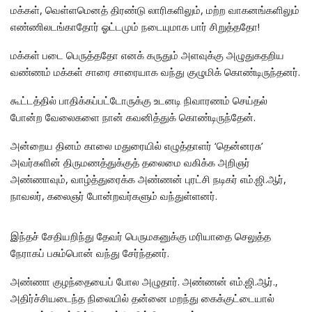
மக்கள், வெள்ளமெனத் திரண்டு லாரிகளிலும், மற்ற வாகனங்களிலும்
எண்ணிலடங்காதோர் ஓட்டமும் நடையுமாக பார் சிறுத்ததோ!
மக்கள் படை பெருத்ததோ எனக் கருதும் அளவுக்கு அழுதுகதறிய
வண்ணம் மக்கள் சாரை சாரையாக வந்து குழுமிக் கொண்டிருந்தனர்.
கூட்டத்தில் பாதிக்கப்பட்டோருக்கு உடனடி நிவாரணம் செய்தல்
போன்ற வேலைகளை நான் கவனித்துக் கொண்டிருந்தேன்.
அன்றைய தினம் காலை மதுரையில் எழுத்தாளர் ‘தென்னரசு’
அவர்களின் திருமணத்துக்குத் தலைமை வகிக்க அறிஞர்
அண்ணாவும், வாழ்த்துரைக்க அண்ணன் புரட்சி நடிகர் எம்.ஜி.ஆர்,
நாவலர், கலைஞர் போன்றவர்களும் வந்துள்ளனர்.
இந்தச் சேதியறிந்து தேவர் பெருமகனுக்கு மரியாதை செலுத்த
நேராகப் பசும்பொன் வந்து சேர்ந்தனர்.
அண்ணா குழந்தையைப் போல அழுதார். அண்ணன் எம்.ஜி.ஆர்.,
அதிர்ச்சியடைந்த நிலையில் தன்னை மறந்து கைக்குட்டையால்