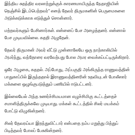
இந்திய சுதந்திர வரலாற்றுக்குக் காரணமாயிருந்த நேதாஜியின்
நெஞ்சில் இடம்பெற்றவர்” எனத் தேவர் திருமகனின் பெருமைகளை
அடுக்கடுக்காக எடுத்துச் சொன்னார்.
மற்றவர்களும் பேசினார்கள். என்னைப் பேச அழைத்தனர். என்னால்
பேச முடியவில்லை. கதறி அழுதேன்.
தேவர் திருமகன் அவர் வீட்டு முன்னாலேயே ஒரு நாற்காலியில்
அமர்ந்து, வந்தோரை வரவேற்பது போல அமர வைக்கப்பட்டிருக்கிறார்.
ஒரே அழுகை, கதறல். அப்போது, அப்பகுதி அங்கிருந்த ராணுவத்தின்
பாதுகாப்பில் இருந்ததால் இராணுவத்தினரின் உதவியுடன் போலீஸார்
மக்களை ஒழுங்குபடுத்தும் பணியில் ஈடுபட்டனர்.
இல்லையேல் அந்த உணர்ச்சிமயமான எழுச்சிமிகு கூட்டத்தைச்
சமாளித்திருக்கவே முடியாது. மக்கள் கூட்டத்தில் சிலர் மயக்கம்
போட்டு விழுகின்றனர்.
சிலர் தேவரய்யா இறந்துவிட்டார் என்பதை நம்ப மறுத்து பித்துப்
பிடித்தவர் போலப் பேசுகின்றனர்.