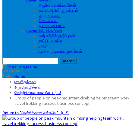
மக்கள் திலகம்
அபூர்வ புகைப்படங்கள்
எம்.ஜி.ஆரின் குறும்படம்
எழுத்துக்கள்
பேச்சுக்கள்
நமக்கான பாடல்
மணாவின் பக்கங்கள்
ஊர் சுற்றிக் குறிப்புகள்
சாப்பிட வாங்க
பரண்
மறக்க முடியாத முகங்கள்
Posts
Categories
Tags
Home
மகளிருக்காக
சிறு தொழில்கள்
வெற்றிக்கான எஸ்கலேட்டர்…!
Group of people on peak mountain climbing helping team work ,
travel trekking success business concept
Return to "வெற்றிக்கான எஸ்கலேட்டர்…!"