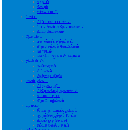
சமூகம்
க்ரைம்
விளையாட்டு
சினிமா
அரிய புகைப்படங்கள்
பிரபலங்களின் நேர்காணல்கள்
திரை விமர்சனம்
ஆன்மிகம்
மகான்கள், சித்தர்கள்
சிறு தெய்வக் கோயில்கள்
சோதிடம்
சொற்பொழிவுகள், வீடியோ
இலக்கியம்
கவிதைகள்
பேட்டிகள்
நேற்றைய நிழல்
மகளிருக்காக
அழகுக் குறிப்பு
ஆரோக்கியத் தகவல்கள்
சமையல் டிப்ஸ்
சிறு தொழில்கள்
கதம்பம்
இசை, நாட்டியம், ஓவியம்
குறுக்கெழுத்துப் போட்டி
தினம் ஒரு செய்தி
நம்பிக்கைத் தொடர்