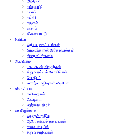
இந்தியா
தமிழ்நாடு
உலகம்
கல்வி
சமூகம்
க்ரைம்
விளையாட்டு
சினிமா
அரிய புகைப்படங்கள்
பிரபலங்களின் நேர்காணல்கள்
திரை விமர்சனம்
ஆன்மிகம்
மகான்கள், சித்தர்கள்
சிறு தெய்வக் கோயில்கள்
சோதிடம்
சொற்பொழிவுகள், வீடியோ
இலக்கியம்
கவிதைகள்
பேட்டிகள்
நேற்றைய நிழல்
மகளிருக்காக
அழகுக் குறிப்பு
ஆரோக்கியத் தகவல்கள்
சமையல் டிப்ஸ்
சிறு தொழில்கள்