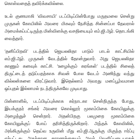
கொள்வதைத் தவிர்க்கவில்லை.
உடல் குணமாகி ‘விவசாயி’ படப்பிடிப்பின்போது மருதமலை சென்று
முருகன் கோயிலில் அவரை மிகவும் நேசித்த சின்னப்பா தேவரால்
அமைக்கப்பட்டிருந்த மின்விளக்கு வசதியையும் எம்.ஜி.ஆர். தொடங்கி
வைத்தார்.
‘தனிப்பிறவி’ படத்தில் ஜெயலலிதா பாடும் பாடல் காட்சியில்
எம்.ஜி.ஆர். முருகன் வேடத்தில் தோன்றுவார். அது ஜெயலலிதா
காணும் கனவுக் காட்சி. ‘உழைக்கும் கரங்கள்’ படத்தில் சிலைத்
திருட்டைத் தடுப்பதற்காக சிவன் போல வேடம் அணிந்து வந்து
வில்லன்களை விரட்டுவார். இதெல்லாம் அவரது மனப்பூர்வமான
ஒப்புதல் இல்லாமல் நடந்திருக்கவே முடியாது.
பின்னாளில், படப்பிடிப்புக்காக கர்நாடகா சென்றிருந்த போது,
இயக்குநர் சங்கர் அவரை கொல்லூர் மூகாம்பிகை கோயிலுக்கு
அழைத்துச் சென்றார். அதன்பிறகு பலமுறை மூகாம்பிகை
கோயிலுக்குப் போய் தரிசித்திருக்கிறார். அந்தக் கோவிலில்,
அங்கிருக்கும் தெய்வ உருவின் மீது எம்.ஜி.ஆருக்கு மிகுந்த ஈர்ப்பு
எற்பட்டது. அதற்கான காரணத்தையும் அவர் வெளிப்படையாகத்