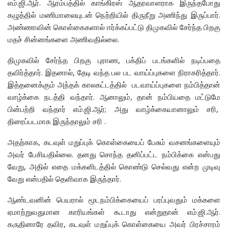
எம்.ஜி.ஆர். ஆரம்பத்தில் காங்கிரஸ் ஆதரவாளராக இருந்தபோது
கழுத்தில் மணிமாலையுடன் நெற்றியில் திருநீறு அணிந்து இருப்பார்.
அண்ணாவின் கொள்கைகளால் ஈர்க்கப்பட்டு திமுகவில் சேர்ந்த பிறகு
மதச் சின்னங்களை அணிவதில்லை.
திமுகவில் சேர்ந்த பிறகு புராண, பக்திப் படங்களில் நடிப்பதை
தவிர்த்தார். இதனால், தேடி வந்த பல பட வாய்ப்புகளை நிராகரித்தார்.
இத்தனைக்கும் அந்தக் காலகட்டத்தில் படவாய்ப்புகளை நம்பித்தான்
வாழ்க்கை நடத்தி வந்தார். ஆனாலும், தான் நம்பியதை மட்டுமே
பின்பற்றி வந்தார் எம்.ஜி.ஆர்; அது வாழ்க்கையானாலும் சரி,
திரைப்படமாக இருந்தாலும் சரி .
அதற்காக, கடவுள் மறுப்புக் கொள்கையைப் பேசும் வசனங்களையும்
அவர் பேசியதில்லை. தனது சொந்த தனிப்பட்ட நம்பிக்கை என்பது
வேறு, அதில் எதை மக்களிடத்தில் கொண்டு செல்வது என்ற முடிவு
வேறு என்பதில் தெளிவாக இருந்தார்.
ஆண்டவனின் பெயரால் மூடநம்பிக்கையைப் பரப்புவதும் மக்களை
ஏமாற்றுவதுமான காரியங்கள் கூடாது என்றுதான் எம்.ஜி.ஆர்.
கருதினாரே தவிர, கடவுள் மறுப்புக் கொள்கையை அவர் பிரச்சாரம்