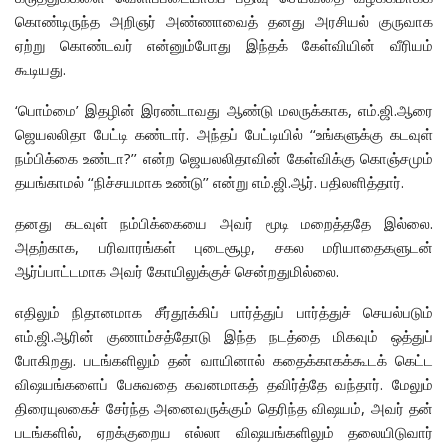
கொண்டிருந்த அறிஞர் அண்ணாவைத் தனது அரசியல் குருவாக
ஏற்று கொண்டவர் என்னும்போது இந்தக் கேள்வியின் வீரியம்
கூடியது.
‘பொம்மை’ இதழின் இரண்டாவது ஆண்டு மலருக்காக, எம்.ஜி.ஆரை
ஜெயலலிதா பேட்டி கண்டார். அந்தப் பேட்டியில் ‘‘உங்களுக்கு கடவுள்
நம்பிக்கை உண்டா?’’ என்ற ஜெயலலிதாவின் கேள்விக்கு கொஞ்சமும்
தயங்காமல் ‘‘நிச்சயமாக உண்டு’’ என்று எம்.ஜி.ஆர். பதிலளித்தார்.
தனது கடவுள் நம்பிக்கையை அவர் மூடி மறைத்ததே இல்லை.
அதற்காக, பரிவாரங்கள் புடைசூழ, சகல மரியாதைகளுடன்
ஆர்ப்பாட்டமாக அவர் கோயிலுக்குச் சென்றதுமில்லை.
எதிலும் நிதானமாக சீர்தூக்கிப் பார்த்துப் பார்த்துச் செயல்படும்
எம்.ஜி.ஆரின் குணாம்சத்தோடு இந்த நடத்தை மிகவும் ஒத்துப்
போகிறது. படங்களிலும் தன் வாயினால் கதைக்காகக்கூடக் கெட்ட
விஷயங்களைப் பேசுவதை கவனமாகத் தவிர்த்தே வந்தார். மேலும்
திரையுலகைச் சேர்ந்த அனைவருக்கும் தெரிந்த விஷயம், அவர் தன்
படங்களில், ஏறக்குறைய எல்லா விஷயங்களிலும் தலையிடுவார்