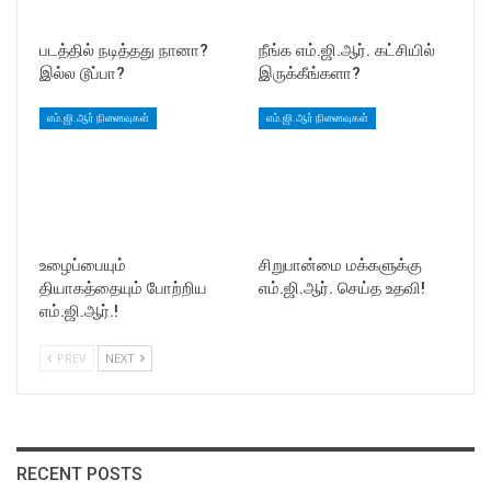
படத்தில் நடித்தது நானா?
நீங்க எம்.ஜி.ஆர். கட்சியில்
இல்ல டூப்பா?
இருக்கீங்களா?
எம்.ஜி.ஆர் நினைவுகள்
எம்.ஜி.ஆர் நினைவுகள்
உழைப்பையும்
சிறுபான்மை மக்களுக்கு
தியாகத்தையும் போற்றிய
எம்.ஜி.ஆர். செய்த உதவி!
எம்.ஜி.ஆர்.!
PREV
NEXT
RECENT POSTS