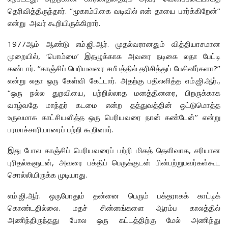
தெரிவித்திருந்தார். ‘‘மூகாம்பிகை வடிவில் என் தாயை பார்க்கிறேன்’’
என்று அவர் கூறியிருக்கிறார்.
1977ஆம் ஆண்டு எம்.ஜி.ஆர். முதல்வரானதும் வித்தியாசமான
முறையில், ‘பொம்மை’ இதழுக்காக அவரை நடிகை லதா பேட்டி
கண்டார். ‘‘காஞ்சிப் பெரியவரை சமீபத்தில் தரிசித்துப் பேசினீர்களா?’’
என்று லதா ஒரு கேள்வி கேட்டார். அதற்கு பதிலளித்த எம்.ஜி.ஆர்.,
‘‘ஒரு நல்ல துறவியை, பற்றில்லாத மனத்தினரை, பிறருக்காக
வாழ்வதே மாந்தர் கடமை என்ற தத்துவத்தின் ஒட்டுமொத்த
உருவமாக காட்சியளித்த ஒரு பெரியவரை நான் கண்டேன்’’ என்று
பரமாச்சாரியாரைப் பற்றி கூறினார்.
இது போல காஞ்சிப் பெரியவரைப் பற்றி மிகத் தெளிவாக, சரியான
புரிதல்களுடன், அவரை பக்திப் பெருக்குடன் பின்பற்றுபவர்கள்கூட
சொல்லியிருக்க முடியாது.
எம்.ஜி.ஆர். ஒருபோதும் தன்னை பெரும் பக்தராகக் காட்டிக்
கொண்டதில்லை. மதச் சின்னங்களை ஆரம்ப காலத்தில்
அணிந்திருந்தது போல ஒரு கட்டத்திற்கு மேல் அணிந்து