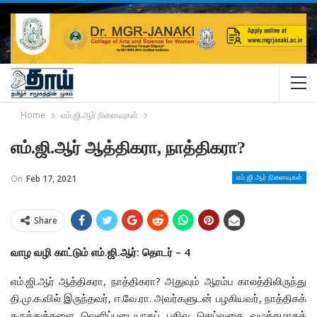
Home
எம்.ஜி.ஆர் நினைவுகள்
எம்.ஜி.ஆர் ஆத்திகரா, நாத்திகரா?
On
Feb 17, 2021
எம்.ஜி.ஆர் நினைவுகள்
Share
வாழ வழி காட்டும் எம்.ஜி.ஆர்: தொடர் – 4
எம்.ஜி.ஆர் ஆத்திகரா, நாத்திகரா? அதுவும் ஆரம்ப காலத்திலிருந்து
தி.மு.க.வில் இருந்தவர், ஈ.வே.ரா. அவர்களுடன் பழகியவர், நாத்திகக்
கருத்துக்களை வெளிப்படையாகப் பதிவு செய்வதை வழக்கமாகக்