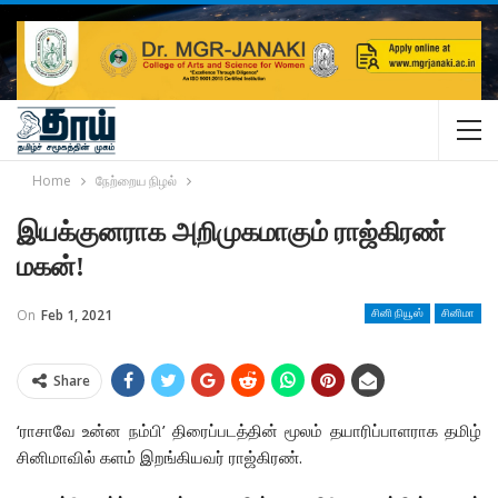
Home
நேற்றைய நிழல்
இயக்குனராக அறிமுகமாகும் ராஜ்கிரண்
மகன்!
On
Feb 1, 2021
சினி நியூஸ்
சினிமா
Share
‘ராசாவே உன்ன நம்பி’ திரைப்படத்தின் மூலம் தயாரிப்பாளராக தமிழ்
சினிமாவில் களம் இறங்கியவர் ராஜ்கிரண்.