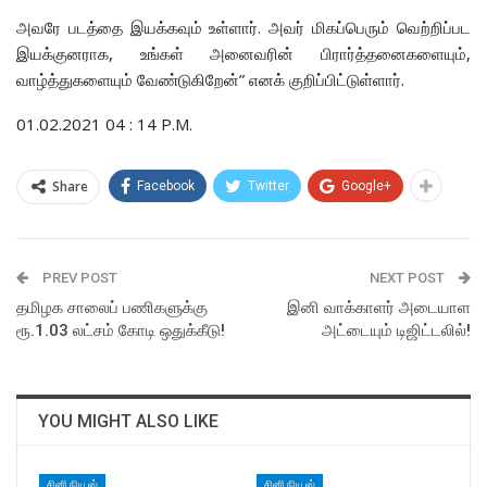
அவரே படத்தை இயக்கவும் உள்ளார். அவர் மிகப்பெரும் வெற்றிப்பட
இயக்குனராக, உங்கள் அனைவரின் பிரார்த்தனைகளையும்,
வாழ்த்துகளையும் வேண்டுகிறேன்” எனக் குறிப்பிட்டுள்ளார்.
01.02.2021 04 : 14 P.M.
Share
Facebook
Twitter
Google+
PREV POST
NEXT POST
தமிழக சாலைப் பணிகளுக்கு
இனி வாக்காளர் அடையாள
ரூ.1.03 லட்சம் கோடி ஒதுக்கீடு!
அட்டையும் டிஜிட்டலில்!
YOU MIGHT ALSO LIKE
சினி நியூஸ்
சினி நியூஸ்