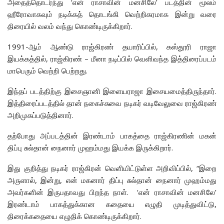
அதைத்தொடர்ந்து ‘என் ராசாவின் மனசிலே’ படத்தின் மூலம்
ஹீரோவாகவும் நடிக்கத் தொடங்கி வெற்றிகரமாக இன்று வரை
திரையில் வலம் வந்து கொண்டிருக்கிறார்.
1991-ஆம் ஆண்டு ராஜ்கிரண் தயாரிப்பில், கஸ்தூரி ராஜா
இயக்கத்தில், ராஜ்கிரண் – மீனா நடிப்பில் வெளிவந்த இத்திரைப்படம்
மாபெரும் வெற்றி பெற்றது.
இந்தப் படத்திற்கு இசைஞானி இளையராஜா இசையமைத்திருந்தார்.
இத்திரைப்படத்தில் தான் நகைச்சுவை நடிகர் வடிவேலுவை ராஜ்கிரண்
அறிமுகப்படுத்தினார்.
தற்போது அப்படத்தின் இரண்டாம் பாகத்தை ராஜ்கிரணின் மகன்
திப்பு சுல்தான் நைனார் முஹம்மது இயக்க இருக்கிறார்.
இது குறித்து நடிகர் ராஜ்கிரன் வெளியிட்டுள்ள அறிவிப்பில், “இறை
அருளால், இன்று, என் மகனார் திப்பு சுல்தான் நைனார் முஹம்மது
அவர்களின் இருபதாவது பிறந்த நாள். ‘என் ராசாவின் மனசிலே’
இரண்டாம் பாகத்துக்கான கதையை எழுதி முடித்துவிட்டு,
திரைக்கதையை எழுதிக் கொண்டிருக்கிறார்.