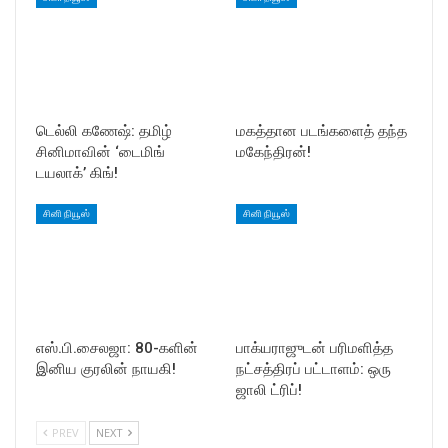
டெல்லி கணேஷ்: தமிழ்
மகத்தான படங்களைத் தந்த
சினிமாவின் ‘டைமிங்
மகேந்திரன்!
டயலாக்’ கிங்!
சினி நியூஸ்
சினி நியூஸ்
எஸ்.பி.சைலஜா: 80-களின்
பாக்யராஜுடன் பரிமளித்த
இனிய குரலின் நாயகி!
நட்சத்திரப் பட்டாளம்: ஒரு
ஜாலி ட்ரிப்!
PREV
NEXT