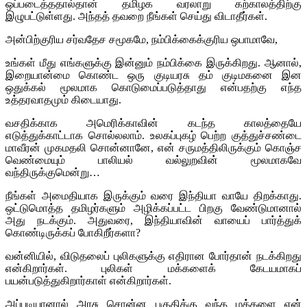
ஒப்படைத்ததால்தான் தமிழக வரலாறு கற்காலத்திற்கு
இழுபட்டுள்ளது. அந்தத் தவறை நீங்கள் செய்து விடாதீர்கள்.
அன்பிற்குரிய சர்வதேச சமூகமே, நம்பிக்கைக்குரிய ஒபாமாவே,
உங்கள் மீது எங்களுக்கு இன்னும் நம்பிக்கை இருக்கிறது. ஆனால்,
இறையான்மை கொண்ட ஒரு குடியரசு தம் குடிமகனை இன
ஒதுக்கல் மூலமாக கொடுமைப்படுத்தாது என்பதற்கு எந்த
உத்தரவாதமும் கிடையாது.
வசதிக்காக அமெரிக்காவின் கடந்த காலத்தையே
எடுத்துக்காட்டாக சொல்லலாம். உலகப்புகழ் பெற்ற குத்துச்சண்டை
மாவீரன் முகமதலி சொன்னானே, என் சருமத்திலிருக்கும் கொஞ்ச
வெண்மையும் பாலியல் வல்லுறவின் மூலமாகவே
வந்திருக்குமென்று…
நீங்கள் அமைதியாக இருக்கும் வரை இந்தியா வாயே திறக்காது.
ஒட்டுமொத்த தமிழர்களும் அழிக்கப்பட்ட பிறகு வேண்டுமானால்
அது நடக்கும். அதுவரை, இந்தியாவின் வாயைப் பார்த்துக்
கொண்டிருக்கப் போகிறீர்களா?
வன்னியில், விடுதலைப் புலிகளுக்கு எதிரான போர்தான் நடக்கிறது
என்கிறார்கள். புலிகள் மக்களைக் கேடயமாகப்
பயன்படுத்துகிறார்காள் என்கிறார்கள்.
அப்படியானால் அரசு சொன்ன பகுதிக்கு வந்த மக்களை ஏன்