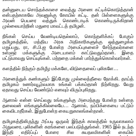
தன்னுடைய சொந்தக்காசை வைத்து அணை கட்டிக்கொடுத்தான்
என்பதற்காகவே அவனுக்கு கோயில் கட்டி. தன் பிள்ளைகளுக்கு
அவன் பெயரை வத்துக் கொண்டாடிக் கொண்டிருக்கிறான்
முல்லையாற்றின் மதுரை மாவட்டத் தமிழன்.
நீங்கள் செய்ய வேண்டியதெல்லாம், கொந்தளிக்கப் போகும்
தமிழகத்தில், மத்திய அரசு அதிகாரிகளுக்கு ஒத்துழைக்க
மறுப்பது, ரா, சி.பி.ஐ போன்ற அமைப்புகளைச் சேர்ந்தவர்களை
உள்ளூர் மக்களுக்கு அடையாளம் காட்டுவதும்தான். இதை
மட்டுமாவது செய்யுங்கள். மற்றதை மக்கள் பார்த்துக்கொள்வார்கள்.
களத்தில் நிற்கும் தமிழீழ மக்களே, விடுதைலைப் புலிகளே…
அனைத்துக் கண்களும் இப்போது முல்லைத்தீவை நோக்கி. தாய்த்
தமிழகம் உணர்வுபூர்வமாக உங்கள் பக்கம்தான் நிற்கிறது. வேறு
ஏதாவது செய்ய வேண்டும் எனவும் விரும்புகிறது.
ஆனால் என்ன செய்வது உங்களுக்கு அமைந்தது போன்ற உன்னத
தலைவன் எங்களுக்கில்லையே… ஆனால், நம்பிக்கையை மட்டும்
கைவிடாதீர்கள். இதுபோன்ற கையறுகாலங்கள்தான்.
தமிழகத்திலிருந்து அப்படி ஒருவர் இந்தக் காலத்தில் உருவாகலாம்
அதுவரை, புலிகளின் கரங்களை பலப்படுத்துங்கள். 1965 இல் நடந்த
இந்தி எதிர்ப்புப் போரை சில சுயநலமிகளின் கையில்