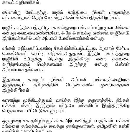
காவல் அதிகாரிகள்.
ஏனென்று கேட்டதற்கு, ராஜீவ் காந்தியை நீங்கள் பாதுகாத்த
லட்சணம் தான் தெரியுமே என்று கிண்டல் செய்திருக்கிறார்கள்.
ராஜீவ் காந்தியைத் தமிழக காவல்துறையால் காப்பாற்ற முடியவில்லை
என்பது எவ்வளவு உண்மையோ, அதே அளவுக்கு உண்மை, ராஜீவோடு
இறந்தவர்களில் பலர் அப்பாவி போலீஸ்காரர்கள் என்பது.
உங்கள் அர்ப்பணிப்புணர்வு கேள்விக்கப்பாற்பட்டது. ஆனால் மேற்படி
வெண்ணெய் வெட்டி வீரர்கள்-அதுதான், இந்திய உளவுத்துறை
ராஜீவின் உயிருக்கு ஆபத்து இருக்கிறது என்ற தகவலை
அறிந்தபோதும் மெத்தனமாக இருந்தது என்பது பின்னர்
அம்பலமானதல்லவா…
இதுவரை காலமும் நீங்கள் அப்பாவி மக்களுக்கெதிராக
இருந்தாலும், தமிழகத்தின் பெருமைகளில் ஒன்றாகத்தான்
இருக்கிறீர்கள்.
வரலாற்று முக்கியத்துவம் வாய்ந்த இந்த தருணத்தில், நீங்கள்
மக்கள் பக்கம் இருந்தால் மட்டுமே மக்களிடம் இழந்திருக்கிற
பெருமையை மீட்டெடுக்க முடியும்.
ஒருமுறை சக தமிழர்களுக்காக அர்ப்பணித்துப் பாருங்கள். மக்கள்
உங்களை தங்கத்தட்டில் வைத்து தாங்குவார்கள். தமிழனின் நன்றி
உணர்ச்சி அளவிடற்கரியது.