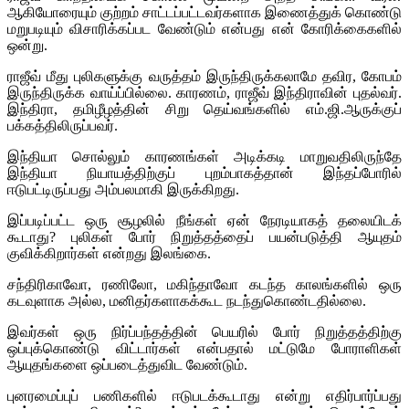
ஆகியோரையும் குற்றம் சாட்டப்பட்டவர்களாக இணைத்துக் கொண்டு
மறுபடியும் விசாரிக்கப்பட வேண்டும் என்பது என் கோரிக்கைகளில்
ஒன்று.
ராஜீவ் மீது புலிகளுக்கு வருத்தம் இருந்திருக்கலாமே தவிர, கோபம்
இருந்திருக்க வாய்ப்பில்லை. காரணம், ராஜீவ் இந்திராவின் புதல்வர்.
இந்திரா, தமிழீழத்தின் சிறு தெய்வங்களில் எம்.ஜி.ஆருக்குப்
பக்கத்திலிருப்பவர்.
இந்தியா சொல்லும் காரணங்கள் அடிக்கடி மாறுவதிலிருந்தே
இந்தியா நியாயத்திற்குப் புறம்பாகத்தான் இந்தப்போரில்
ஈடுபட்டிருப்பது அம்பலமாகி இருக்கிறது.
இப்படிப்பட்ட ஒரு சூழலில் நீங்கள் ஏன் நேரடியாகத் தலையிடக்
கூடாது? புலிகள் போர் நிறுத்தத்தைப் பயன்படுத்தி ஆயுதம்
குவிக்கிறார்கள் என்றது இலங்கை.
சந்திரிகாவோ, ரணிலோ, மகிந்தாவோ கடந்த காலங்களில் ஒரு
கடவுளாக அல்ல, மனிதர்களாகக்கூட நடந்துகொண்டதில்லை.
இவர்கள் ஒரு நிர்ப்பந்தத்தின் பெயரில் போர் நிறுத்தத்திற்கு
ஒப்புக்கொண்டு விட்டார்கள் என்பதால் மட்டுமே போராளிகள்
ஆயுதங்களை ஒப்படைத்துவிட வேண்டும்.
புனரமைப்புப் பணிகளில் ஈடுபடக்கூடாது என்று எதிர்பார்ப்பது