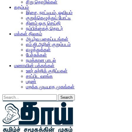
சிறு தொழில்கள்
கதம்பம்
இசை, நாட்டியம், ஓவியம்
குறுக்கெழுத்துப் போட்டி
தினம் ஒரு செய்தி
நம்பிக்கைத் தொடர்
மக்கள் திலகம்
அபூர்வ புகைப்படங்கள்
எம்.ஜி.ஆரின் குறும்படம்
எழுத்துக்கள்
பேச்சுக்கள்
நமக்கான பாடல்
மணாவின் பக்கங்கள்
ஊர் சுற்றிக் குறிப்புகள்
சாப்பிட வாங்க
பரண்
மறக்க முடியாத முகங்கள்