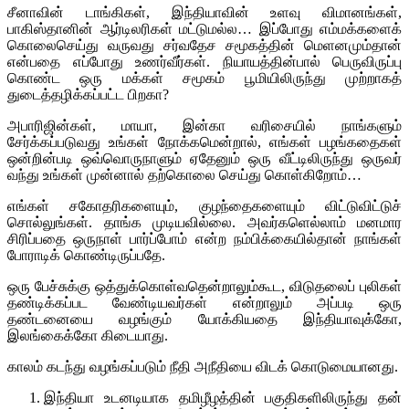
சீனாவின் டாங்கிகள், இந்தியாவின் உளவு விமானங்கள்,
பாகிஸ்தானின் ஆர்டிலரிகள் மட்டுமல்ல… இப்போது எம்மக்களைக்
கொலைசெய்து வருவது சர்வதேச சமூகத்தின் மெளனமும்தான்
என்பதை எப்போது உணர்வீர்கள். நியாயத்தின்பால் பெருவிருப்பு
கொண்ட ஒரு மக்கள் சமூகம் பூமியிலிருந்து முற்றாகத்
துடைத்தழிக்கப்பட்ட பிறகா?
அபாரிஜின்கள், மாயா, இன்கா வரிசையில் நாங்களும்
சேர்க்கப்படுவது உங்கள் நோக்கமென்றால், எங்கள் பழங்கதைகள்
ஒன்றின்படி ஒவ்வொருநாளும் ஏதேனும் ஒரு வீட்டிலிருந்து ஒருவர்
வந்து உங்கள் முன்னால் தற்கொலை செய்து கொள்கிறோம்…
எங்கள் சகோதரிகளையும், குழந்தைகளையும் விட்டுவிட்டுச்
சொல்லுங்கள். தாங்க முடியவில்லை. அவர்களெல்லாம் மனமார
சிரிப்பதை ஒருநாள் பார்ப்போம் என்ற நம்பிக்கையில்தான் நாங்கள்
போராடிக் கொண்டிருப்பதே.
ஒரு பேச்சுக்கு ஒத்துக்கொள்வதென்றாலும்கூட, விடுதலைப் புலிகள்
தண்டிக்கப்பட வேண்டியவர்கள் என்றாலும் அப்படி ஒரு
தண்டனையை வழங்கும் யோக்கியதை இந்தியாவுக்கோ,
இலங்கைக்கோ கிடையாது.
காலம் கடந்து வழங்கப்படும் நீதி அநீதியை விடக் கொடுமையானது.
இந்தியா உடனடியாக தமிழீழத்தின் பகுதிகளிலிருந்து தன்