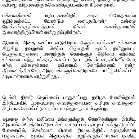
தமிழை வாழ வைத்துக்கொண்டிருப்பவர்கள் நீங்கள்தான்.
மக்களுக்காகப் பாடுபடவேண்டும், சமூக விரோதிகளை
ஒழித்துக்கட்ட வேண்டும் என்பதுபோன்ற உன்னத
நோக்கங்களுக்காகத்தான் நீங்கள் காவல்துறையில்
இணைந்திருப்பீர்கள் என்று நம்புகிறேன்.
ஆனால், அதை செய்ய விடுகிறதா ஆளும் வர்க்கம்? உங்களை
சிறுசிறு தவறுகள் செய்ய விடுவதன் மூலம் தன்னுடைய
பெருந்தவறுகளை மறைத்துக் கொள்ளும் அதிகார வர்க்கம்,
உங்களை, எந்த மக்களுக்காகப் பாடுபட நீங்கள் விரும்பினீர்களோ,
எந்த மக்களுக்காக உயிரையும் கொடுக்கலாம் என்று
தீர்மானித்தீர்களோ, அந்த மக்களுக்கெதிராகவே, பயிற்றுவிக்கப்பட்ட
அடியாள்களாக மாற்றுகிறது.
டெல்லி திகார் ஜெயிலைப் பாதுகாப்பது தமிழக போலீஸ்தான்.
இந்தியாவில் பழமையான காவல்துறையான தமிழக காவல்துறை
சிறப்பாக செயல்பட்டு வரும் காவல்துறைகளில் ஒன்று.
ஆனால் அந்த மதிப்பை உங்களுக்குக் கொடுக்கிறதா இந்திய
அரசாங்கம்! மத்திய அமைச்சர் ப.சிதம்பரம் தமிழகம் வந்து திரும்பிப்
போகையில், சென்னை விமான நிலையத்தில், அவருக்கான
பாதுகாப்பை வழங்க அனுமதிக்க மறுத்திருக்கிறார்கள் மத்திய