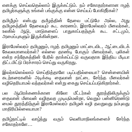
எனக்கு செய்வதெல்லாம் இருக்கட்டும். நம் சகோதரர்களான ஈழத்
தமிழர்களுக்கு உங்கள் பங்குக்கு என்ன செய்யப் போகிறீர்கள்?
தமிழீழம் என்பது தமீழத்தின் தேவை மட்டுமே அல்ல, அது
தமிழகத்தின் தேவையும் கூட காரணம். இராமேஸ்வரம் மீனவர்கள்,
உலகில் ஆடு, மாடுகளைப் பாதுகாப்பதற்குக் கூட சட்டமும்,
அமைப்புகளும் இருக்கின்றன.
இராமேஸ்வரம் தமிழனும், ஈழத் தமிழனும் மாட்டைவிட, ஆட்டைவிடக்
கேவலமானவர்கள்? எல்லை தாண்டி போகும் மீனவர்கள், புலிகள்
என்ற சந்தேகத்தின் பேரில் தாக்கப்பட்டு வருவதாக இந்திய மீடியா
திட்டமிட்டு பிரச்சாரம் செய்து வருகிறது.
இவர்களெல்லாம் செய்தித்தாளே படிப்பதில்லையா? சென்னையின்
கடற்கரைகளில் அடிக்கடி தைவான் நாட்டை சேர்ந்த மீனவர்கள்
வழிதெரியாமல் வந்தவர்கள் என்று கைது செய்யப்படுகிறார்கள்.
பல ஆயிரக்கணக்கான கிலோ மீட்டர்கள் தூரத்திலிருக்கும்
தைவான் மீனவன் வழிதவற முடியுமென்றா, வெறும் பன்னிரெண்டு
மைல் தூரத்திற்குள் இராமேஸ்வரம் தமிழன் வழி தவறுவது நம்புவது
மாதிரியில்லையாமா?
தமிழ்நாட்டில் வாழ்ந்து வரும் வெளிமாநிலங்களைச் சேர்ந்த
சகோதர்களே…