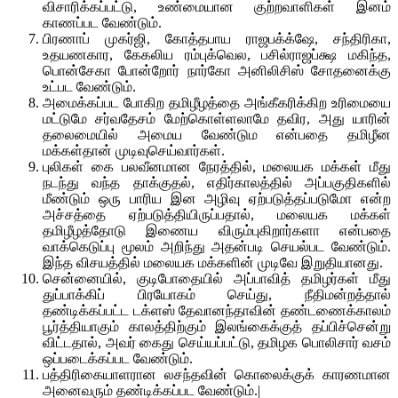
விசாரிக்கப்பட்டு, உண்மையான குற்றவாளிகள் இனம்
காணப்பட வேண்டும்.
பிரணாப் முகர்ஜி, கோத்தபாய ராஜபக்க்ஷே, சந்திரிகா,
உதயணகார, கேகலிய ரம்புக்வெல, பசில்ராஜப்க்ஷ மகிந்த,
பொன்சேகா போன்றோர் நார்கோ அனிலிசிஸ் சோதனைக்கு
உட்பட வேண்டும்.
அமைக்கப்பட போகிற தமிழீழத்தை அங்கீகரிக்கிற உரிமையை
மட்டுமே சர்வதேசம் மேற்கொள்ளலாமே தவிர, அது யாரின்
தலைமையில் அமைய வேண்டும என்பதை தமிழீன
மக்கள்தான் முடிவுசெய்வார்கள்.
புலிகள் கை பலவீனமான நேரத்தில், மலையக மக்கள் மீது
நடந்து வந்த தாக்குதல், எதிர்காலத்தில் அப்பகுதிகளில்
மீண்டும் ஒரு பாரிய இன அழிவு ஏற்படுத்தப்படுமோ என்ற
அச்சத்தை ஏற்படுத்தியிருப்பதால், மலையக மக்கள்
தமிழீழத்தோடு இணைய விரும்புகிறார்களா என்பதை
வாக்கெடுப்பு மூலம் அறிந்து அதன்படி செயல்பட வேண்டும்.
இந்த விசயத்தில் மலையக மக்களின் முடிவே இறுதியானது.
சென்னையில், குடிபோதையில் அப்பாவித் தமிழர்கள் மீது
துப்பாக்கிப் பிரயோகம் செய்து, நீதிமன்றத்தால்
தண்டிக்கப்பட்ட டக்ளஸ் தேவானந்தாவின் தண்டணைக்காலம்
பூர்த்தியாகும் காலத்திற்கும் இலங்கைக்குத் தப்பிச்சென்று
விட்டதால், அவர் கைது செய்யப்பட்டு, தமிழக பொலிசார் வசம்
ஒப்படைக்கப்பட வேண்டும்.
பத்திரிகையாளரான லசந்தவின் கொலைக்குக் காரணமான
அனைவரும் தண்டிக்கப்பட வேண்டும்.|