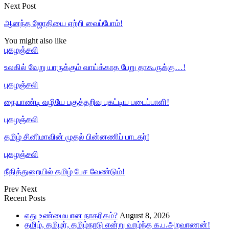
Next Post
ஆனந்த ஜோதியை ஏற்றி வைப்போம்!
You might also like
புகழஞ்சலி
உலகில் வேறு யாருக்கும் வாய்க்காத பேறு தாகூருக்கு…!
புகழஞ்சலி
நையாண்டி வழியே பகுத்தறிவு புகட்டிய படைப்பாளி!
புகழஞ்சலி
தமிழ் சினிமாவின் முதல் பின்னணிப் பாடகர்!
புகழஞ்சலி
நீதித்துறையில் தமிழ் பேச வேண்டும்!
Prev
Next
Recent Posts
எது உண்மையான நாகரிகம்?
August 8, 2026
தமிழ், தமிழர், தமிழ்நாடு என்று வாழ்ந்த க.ப.அறவாணன்!