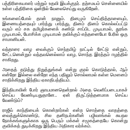
பத்திரிகையாளர் மற்றும் உதவி இயக்குநர். தற்சமயம் சென்னையில்
உள்ள பத்திரிகை ஒன்றில் வேலைசெய்து வருகிறேன்.
உங்களைப்போல் தான் நானும். தினமும் செய்தித்தாளையும்,
இணையத்தையும் பார்த்து பார்த்து, தினம் தினம் கொல்லப்பட்டு
வரும் எம் சக தமிழர்களைக் கண்டு சாப்பிட முடியாமல், தூங்க
முடியாமல், யோசிக்க முடியாமல் தவிக்கும் எத்தனையோ பேரில் ஒரு
சாமானியன்.
வந்தாரை வாழ வைக்கும் செந்தமிழ் நாட்டில் சேட்டு என்றும்,
சேட்டனென்றும் வந்தவனெல்லாம் வாழ, சொந்த இரத்தம் ஈழத்தில்
சாகிறது.
அதைத் தடுத்து நிறுத்துங்கள் என்று குரல் கொடுத்தால், ஆம்
என்றோ இல்லை என்றோ எந்த பதிலும் சொல்லாமல் கள்ள மௌனம்
சாதிக்கிறது இந்திய ஏகாதிபத்தியம்.
இந்தியாவின் போர் ஞாயமானதென்றால் அதை வெளிப்படையாகச்
செய்ய வேண்டியதுதானே.. ஏன் திருட்டுத்தனமாக செய்ய
வேண்டும்?
ராஜீவ் காந்தியைக் கொன்றார்கள் என்ற சொத்தை வாதத்தை
வைத்துக்கொண்டு, சில தனிநபர்களின் பழிவாங்கல் சுயநல
நோக்கங்களுக்காக ஒரு பெரும் மக்கள் சமூகத்தையே கொன்று
குவிக்கத் துடிக்கிறது இந்திய அதிகார வர்க்கம்.