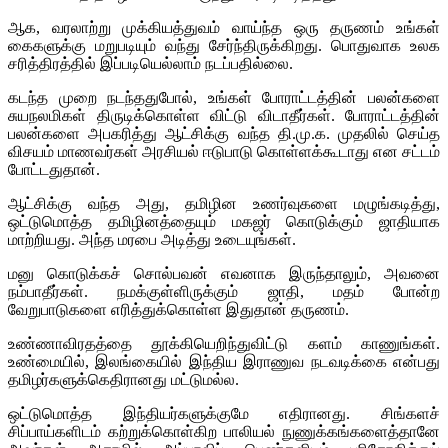
ஆக, வரலாற்று முக்கியத்துவம் வாய்ந்த ஒரு தருணம் உங்கள்
கைகளுக்கு மறுபடியும் வந்து சேர்ந்திருக்கிறது. பொதுவாக உலக
சரித்திரத்தில் இப்படியெல்லாம் நடப்பதில்லை.
கடந்த முறை நடந்ததுபோல், உங்கள் போராட்டத்தின் பலன்களை
சுயநலமிகள் திருடிக்கொள்ள விட்டு விடாதீர்கள். போராட்டத்தின்
பலன்களை அபகரித்து ஆட்சிக்கு வந்த தி.மு.க. முதலில் செய்த
விசயம் மாணவர்கள் அரசியல் ஈடுபாடு கொள்ளக்கூடாது என சட்டம்
போட்டதுதான்.
ஆட்சிக்கு வந்த அது, தமிழின உணர்வுகளை மழுங்கடித்து,
ஒட்டுமொத்த தமிழினத்தையும் மகஜர் கொடுக்கும் ஜாதியாக
மாற்றியது. அந்த மரபை அடித்து உடையுங்கள்.
மனு கொடுக்கச் சொல்பவன் எவனாக இருந்தாலும், அவனை
நம்பாதீர்கள். நமக்குள்ளிருக்கும் ஜாதி, மதம் போன்ற
வேறுபாடுகளை எரித்துக்கொள்ள இதுதான் தருணம்.
உண்ணாவிரதத்தை தூக்கியெறிந்துவிட்டு களம் காணுங்கள்.
உண்மையில், இலங்கையில் இந்திய இராணுவ நடவடிக்கை என்பது
தமிழர்களுக்கெதிரானது மட்டுமல்ல.
ஒட்டுமொத்த இந்தியர்களுக்குமே எதிரானது. சிங்களச்
சிப்பாய்களிடம் கற்றுக்கொள்கிற பாலியல் நுணுக்கங்களைத்தானே