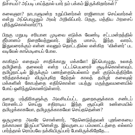
நிச்சயம்? அப்படி பாய்ந்தால் யார் நம் பக்கம் இருக்கிறார்கள்?
கலைஞரா? நாடாளுமன்ற உறுப்பினர்கள் ராஜினாமா செய்வார்கள்
என்று அப்பொழுதும் அவர் அறிவிப்பார். பிறகு, மத்திய அரசைப்
புரிந்துகொள்வார்(?!).
பிறகு மறுபடி சரியான முடிவை எடுக்க வேண்டி சட்டமன்றத்தில்
தீர்மானம் நிறைவேற்றுவார். இந்த மாசம், இந்த வாரம்,
இதுவரைக்கும் என்ன எவனும் தொட்டதில்ல என்கிற ‘வின்னர்’ பட
வடிவேல் காமெடியைப் போல.
காகிதம் எதையும் சாதிக்காது மக்களே! இப்பொழுது, உலகத்
தமிழினத் தலைவர் என்ற பட்டப்பெயரைச் சூடிக்கொள்ளவும்,
தமிழ்நாட்டில் இருக்கும் பணத்தையெல்லாம் தன் குடும்பத்திற்கே
உரித்தாக்கவும் விரும்புகிற தேர்தல் காலத் தமிழர் கலைஞர்
மக்களின் கோபத்தை எதிர்கொள்ள பயந்து மருத்துவமனையில்
போய் ஒளிந்துகொண்டுள்ளார்.
தனது மந்திரிகளுக்கு அவசியப்பட்ட துறைகளுக்காக சண்டப்
பிரசண்டம் செய்து சதிராடிய இந்த சூரப்புலி உண்மையில்
தமிழுக்காகவோ, தமிழருக்காகவோ செய்ததென்ன?
ஒருமுறை அவரே சொன்னார், “தேனெடுத்தவன் புறங்கையை
நக்காமலா இருப்பா”னென்று. இவருடைய பம்மலாட்டத்தை எல்லாம்
பார்த்தால் ரொம்பவே நக்கியிருப்பார் போலிருக்கிறேதே…