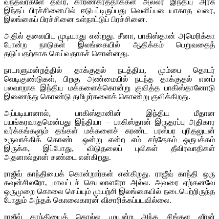
வந்தவர்களே தவிர, காரணகர்த்தாக்கள் அல்லர் இந்திய அரசு
இந்தப் பிரச்சினையில் ஈடுபட்டிருப்பது வெளிப்படையாகாத வரை,
இலங்கைப் பிரச்சினை உள்நாட்டுப் பிரச்சினை.
அதில் தலையிட முடியாது என்றது. சீனா, பாகிஸ்தான் அமெரிக்கா
போன்ற நாடுகள் இலங்கையில் ஆதிக்கம் பெறுவதைத்
தடுப்பதற்காக செய்வதாகச் சொன்னது.
நாடாளுமன்றத்தில் தாக்குதல் நடத்திய, மும்பை தொடர்
வெடிகுண்டுகள், பிறகு அண்மையில் நடந்த தாக்குதல் எனப்
பலவாறாக இந்திய மக்களைக்கொன்று குவித்த பாகிஸ்தானோடு
இணைந்து கொண்டு தமிழர்களைக் கொண்று குவிக்கிறது.
அப்படியானால், பாகிஸ்தானின் இந்திய மீதான
பயங்கரவாதமென்பது இந்தியா – பாகிஸ்தான் இருதரப்பு அதிகார
வர்க்கங்களும் தங்கள் மக்களைச் சுரண்ட பரஸ்பர புரிதலுடன்
உருவாக்கிக் கொண்ட ஒன்று என்ற எம் சந்தேகம் ஒருபக்கம்
இருக்க, இப்போது, விடுதலைப் புலிகள் தீவிரவாதிகள்
அதனால்தான் சண்டை என்கிறது.
ராஜீவ் காந்தியைக் கொன்றார்கள் என்கிறது. ராஜீவ் காந்தி ஒரு
கவுன்சிலரோ, மாவட்டச் செயலாளரோ அல்ல. அவரை ஏற்கனவே
ஒருமுறை கொலை செய்யும் முயற்சி இலங்கையில் நடைபெற்றிருந்த
போதும் அந்தக் கொலைகாரன் விசாரிக்கப்படவில்லை.
ராஜீவ் காந்தியைக் கொல்ல முயன்ற அந்த சிங்கள வீரன்