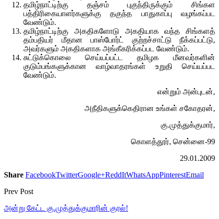
தமிழ்நாட்டிற்கு தஞ்சம் புகுந்திருக்கும் சிங்கள
பத்திரிகையாளர்களுக்கு தகுந்த பாதுகாப்பு வழங்கப்பட
வேண்டும்.
தமிழ்நாட்டிற்கு அகதிகளோடு அகதியாக வந்த சிங்களத்
தம்பதியர் மீதான பாஸ்போர்ட் குற்றச்சாட்டு நீக்கப்பட்டு,
அவர்களும் அகதிகளாக அங்கீகரிக்கப்பட வேண்டும்.
சுட்டுக்கொலை செய்யப்பட்ட தமிழக மீனவர்களின்
குடும்பங்களுக்கான வாழ்வாதரங்கள் உறுதி செய்யப்பட
வேண்டும்.
என்றும் அன்புடன்,
அநீதிகளுக்கெதிரான உங்கள் சகோதரன்,
கு.முத்துக்குமார்,
கொளத்தூர், சென்னை-99
29.01.2009
Share
Facebook
Twitter
Google+
ReddIt
WhatsApp
Pinterest
Email
Prev Post
அன்று கேட்ட கு.முத்துக்குமாரின் குரல்!