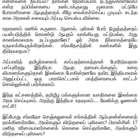
என்னவகை நியாயம்? தாங்கள் நேர்மையாக நடந்துகொள்வோம்
என்ற நம்பிக்கையை உண்டாக்குவது மூலமாக மட்டுமே
போராளிகளை ஆயுதத்தைக் கீழே வைக்கச்செய்ய முடியும். கடந்த
கால அரசுகள் எவையும் அப்படி செயல்படவில்லை.
உதாரணம் ரணில் கருணா. ஆனால், புலிகள் போர் நிறுத்தத்தைப்
பயன்படுத்திக் கொண்டு ஆயுதம் வாங்கியது மட்டுமல்ல, அது
காலங்காலமாக நடப்பதுதானே? ஓர் அரசு நிர்வாகத்தையே
உருவாக்கியுருக்கிறார்கள். சர்வதேசத்தின் கண்களில் இது
தீவிரவாதமா?
அப்பாவித் தமிழர்களைக் காப்பதற்காகத்தான் போரிடுவதாக
பசப்புகிறது இந்தியா. ஆயுத தளவாடங்களும், உளவு
விமானங்களும்தான் இலங்கை போகின்றனவே தவிர, இந்தியாவால்
அனுப்பப்பட்ட ஒரு பாராசெட்டமால் மாத்திரையைக் காட்டச்
சொல்லுங்கள் பார்க்கலாம்.
இந்த லட்சணத்தில், தமிழீழ மக்களுக்கான வசதிகளை இலங்கை
அரசு செய்யுமாம். அதற்கு இந்தியா உதவுமாம்… வேலிக்கு ஓணான்
சாட்சி!
இப்போது சர்வதேச செஞ்சுலுவைச் சங்கத்தின் ஆம்புலன்ஸ்களைத்
தாக்கினார்களே, அவர்களும் விடுதலைப் புலிகளா? பிரான்சின் 17
மனித உரிமையாளர்களைக் கொலை செய்தார்களே, அவர்களும்
விடுதலைப் புலிகளா?