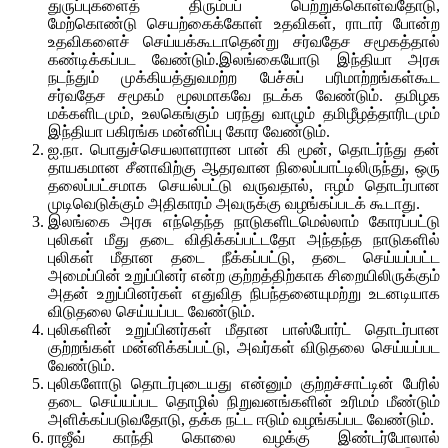
துருப்புகளைத் திரும்பப் பெற்றுக்கொள்வதோடு,
மேற்கொண்டு செயற்கைக்கோள் உதவிகள், ராடார் போன்ற
உதவிகளைச் செய்யக்கூடாதென்று சர்வதேச சமூகத்தால்
கண்டிக்கப்பட வேண்டும்.இலங்கையோடு இந்தியா அரசு
நடந்தும் முக்கியத்துவமற்ற பேச்சுப் பரிமாற்றங்கள்கூட
சர்வதேச சமூகம் மூலமாகவே நடக்க வேண்டும். தமிழக
மக்களிடமும், உலகெங்கும் பரந்து வாழும் தமிழீழத்தாரிடமும்
இந்தியா பகிரங்க மன்னிப்பு கோர வேண்டும்.
ஐ.நா. பொதுச்செயலாளரான பான் கி மூன், தொடர்ந்து தன்
தாயகமான சீனாவிற்கு ஆதரவான நிலைப்பாட்டிலிருந்து, ஒரு
தலைப்பட்சமாக செயல்பட்டு வருவதால், ஈழம் தொடர்பான
முடிவெடுக்கும் அதிகாரம் அவருக்கு வழங்கப்படக் கூடாது.
இலங்கை அரசு எந்தெந்த நாடுகளிடமெல்லாம் கோரப்பட்டு
புலிகள் மீது தடை விதிக்கப்பட்டதோ அந்தந்த நாடுகளில்
புலிகள் மீதான தடை நீக்கப்பட்டு, தடை செய்யப்பட்ட
அமைப்பின் உறுப்பினர் என்ற குற்றத்திற்காக சிறையிலிருக்கும்
அதன் உறுப்பினர்கள் எதுவித நிபந்தனையுமற்று உடனடியாக
விடுதலை செய்யப்பட வேண்டும்.
புலிகளின் உறுப்பினர்கள் மீதான பாஸ்போர்ட் தொடர்பான
குற்றங்கள் மன்னிக்கப்பட்டு, அவர்கள் விடுதலை செய்யப்பட
வேண்டும்.
புலிகளோடு தொடர்புடையது என்னும் குற்றச்சாட்டின் பேரில்
தடை செய்யப்பட தொழில் நிறுவனங்களின் உரிமம் மீண்டும்
அளிக்கப்படுவதோடு, தக்க நட்ட ஈடும் வழங்கப்பட வேண்டும்.
ராஜீவ் காந்தி கொலை வழக்கு இண்டர்போலால்