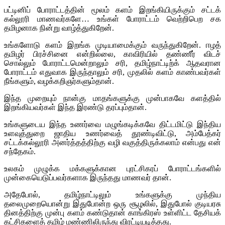
பட்டினிப் போராட்டத்தின் மூலம் களம் இறங்கியிருக்கும் சட்டக்
கல்லூரி மாணவர்களே… உங்கள் போராட்டம் வெற்றிபெற சக
தமிழனாக நின்று வாழ்த்துகிறேன்.
உங்களோடு களம் இறங்க முடியாமைக்கும் வருந்துகிறேன். ஈழத்
தமிழர் பிரச்சினை என்றில்லை, காவிரியில் தண்ணீர் விடச்
சொல்லும் போராட்டமென்றாலும் சரி, தமிழ்நாட்டிற்க் ஆதவரான
போராட்டம் எதுவாக இருந்தாலும் சரி, முதலில் களம் காண்பவர்கள்
நீங்களும், வழக்கறிஞர்களும்தான்.
இந்த முறையும் நான்கு மாதங்களுக்கு முன்பாகவே களத்தில்
இறங்கியவர்கள் இந்த இரண்டு தரப்பும்தான்.
உங்களுடைய இந்த உணர்வை மழுங்கடிக்கவே திட்டமிட்டு இந்திய
உளவுத்துறை ஜாதிய உணர்வைத் தூண்டிவிட்டு, அம்பேத்கர்
சட்டக்கல்லூரி அனர்த்தத்திற்கு வழி வகுத்திருக்கலாம் என்பது என்
சந்தேகம்.
உலகம் முழுக்க மக்களுக்கான புரட்சிகரப் போராட்டங்களில்
முன்கையெடுப்பவர்களாக இருந்தது மாணவர் தான்.
அதேபோல், தமிழ்நாட்டிலும் உங்களுக்கு முந்திய
தலைமுறையொன்று இதுபோன்ற ஒரு சூழலில், இதுபோல் குடியரசு
தினத்திற்கு முன்பு களம் கண்டுதான் காங்கிரஸ் உள்ளிட்ட தேசியக்
கட்சிகளைத் தமிழ் மண்ணிலிருந்து விரட்டியடித்தது.