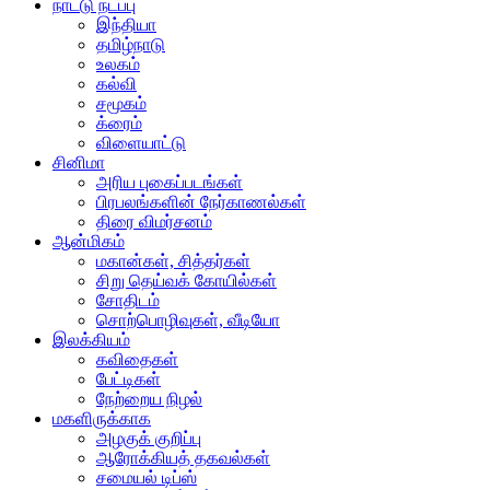
நாட்டு நடப்பு
இந்தியா
தமிழ்நாடு
உலகம்
கல்வி
சமூகம்
க்ரைம்
விளையாட்டு
சினிமா
அரிய புகைப்படங்கள்
பிரபலங்களின் நேர்காணல்கள்
திரை விமர்சனம்
ஆன்மிகம்
மகான்கள், சித்தர்கள்
சிறு தெய்வக் கோயில்கள்
சோதிடம்
சொற்பொழிவுகள், வீடியோ
இலக்கியம்
கவிதைகள்
பேட்டிகள்
நேற்றைய நிழல்
மகளிருக்காக
அழகுக் குறிப்பு
ஆரோக்கியத் தகவல்கள்
சமையல் டிப்ஸ்