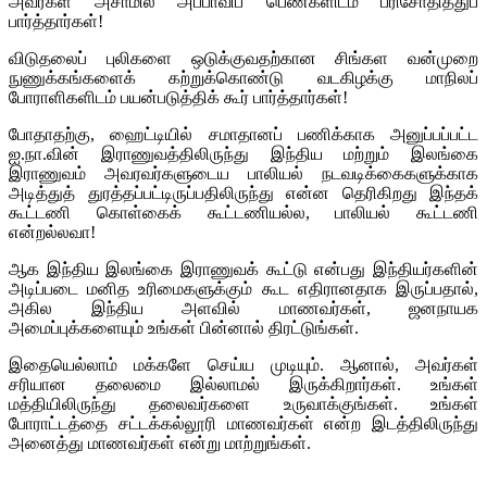
அவர்கள் அசாமில் அப்பாவிப் பெண்களிடம் பரிசோதித்துப்
பார்த்தார்கள்!
விடுதலைப் புலிகளை ஒடுக்குவதற்கான சிங்கள வன்முறை
நுணுக்கங்களைக் கற்றுக்கொண்டு வடகிழக்கு மாநிலப்
போராளிகளிடம் பயன்படுத்திக் கூர் பார்த்தார்கள்!
போதாதற்கு, ஹைட்டியில் சமாதானப் பணிக்காக அனுப்பப்பட்ட
ஐ.நா.வின் இராணுவத்திலிருந்து இந்திய மற்றும் இலங்கை
இராணுவம் அவரவர்களுடைய பாலியல் நடவடிக்கைகளுக்காக
அடித்துத் துரத்தப்பட்டிருப்பதிலிருந்து என்ன தெரிகிறது இந்தக்
கூட்டணி கொள்கைக் கூட்டணியல்ல, பாலியல் கூட்டணி
என்றல்லவா!
ஆக இந்திய இலங்கை இராணுவக் கூட்டு என்பது இந்தியர்களின்
அடிப்படை மனித உரிமைகளுக்கும் கூட எதிரானதாக இருப்பதால்,
அகில இந்திய அளவில் மாணவர்கள், ஜனநாயக
அமைப்புக்களையும் உங்கள் பின்னால் திரட்டுங்கள்.
இதையெல்லாம் மக்களே செய்ய முடியும். ஆனால், அவர்கள்
சரியான தலைமை இல்லாமல் இருக்கிறார்கள். உங்கள்
மத்தியிலிருந்து தலைவர்களை உருவாக்குங்கள். உங்கள்
போராட்டத்தை சட்டக்கல்லூரி மாணவர்கள் என்ற இடத்திலிருந்து
அனைத்து மாணவர்கள் என்று மாற்றுங்கள்.