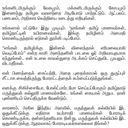
உங்களிடமிருக்கும் வேகமும், மக்களிடமிருக்கும் கோபமும்
இணைந்து தமிழக வரலாற்றை அடியோடு மாற்றட்டும். ஆட்பலம்,
பணபலம், அதிகார வெற்றியை உடைத்து எறியுங்கள்.
உங்களால் மட்டுமே இது முடியும். ‘நாங்கள் தமிழ் மாணவர்கள்,
தமிழ்நாட்டின் உயிரானவர்கள், இங்கு தமிழினம் அமைதி
கொண்டிருந்தால் ஏடுகள் தூக்கி படிப்போம்.
“எங்கள் தமிழர்க்கு இன்னல் விளைந்தால் எரிமலையாகி
வெடிப்போம்” என்ற காசி அனந்தனின் பாடலை ஓர் அறிவாயுதமாக
ஏந்துங்கள்.. என் உடலை காவல்துறை அடக்கம் செய்துவிட முயலும்.
விடாதீர்கள்.
என் பிணத்தைக் கைப்பற்றி, அதை புதைக்காமல் ஒரு துருப்புச்
சீட்டாக வைத்திருந்து போராட்டத்தைக் கூர்மைப்படுத்துங்கள்.
எனக்கு சிகிச்சையோ, போஸ்ட்மார்டமோ செய்யப்போகும் தமிழ்நாடு
மருத்துவக் கல்லூரி மாணவர்களே.. உங்கள் கையால் அறுபட நான்
புண்ணியம் செய்திருக்க வேண்டும்.
காரணம், அகில இந்திய அளவில், மருத்துவக் கல்வியில் இட
ஒதுக்கீட்டுக்கு எதிராக உயர்சாதி மாணவர்கள் போராடிக்
கொண்டிருக்க, தன்னந்தனியாக நின்று, மருத்துவக் கல்வியில் இட
ஒதுக்கீட்டுக்கு ஆதரவாகப் போராடியவர்களல்லவா நீங்கள்?