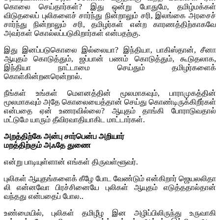
கொலை செய்தார்கள்? இது ஒன்று போதுமே, தமிழ்மக்கள்
விடுதலைப் புலிகளைச் சார்ந்து நின்றாலும் சரி, இலங்கை அரசைச்
சார்ந்து நின்றாலும் சரி, தமிழர்கள் என்ற காரணத்திற்காகவே
அவர்கள் கொல்லப்படுகிறார்கள் என்பதற்கு.
இது இனப்படுகொலை இல்லையா? இந்தியா, பாகிஸ்தான், சீனா
ஆயுதம் கொடுத்தும், ஜப்பான் பணம் கொடுத்தும், கூடுதலாக,
இந்தியா நாட்டாமை செய்தும் தமிழர்களைக்
கொள்கின்றனரென்றால்.
நீங்கள் உங்கள் மெளனத்தின் மூலமாகவும், பாராமுகத்தின்
மூலமாகவும் அதே கொலையைத்தான் செய்து கொண்டிருக்கிறீர்கள்
என்பதை ஏன் உணரவில்லை? ஆயுதம் தாங்கி போராடுவதால்
மட்டுமே யாரும் தீவிரவாதியாகிட மாட்டார்கள்.
அறத்திற்கே அன்பு சார்பென்ப அறியார்
மறத்திற்கும் அஃதே துணை
என்று பாடியுள்ளான் எங்கள் திருவள்ளூவர்.
புலிகள் ஆயுதங்களைக் கீழே போட வேண்டும் என்கிறார் ஜெயலலிதா
லி என்னவோ பிரச்சினையே புலிகள் ஆயுதம் எடுத்ததால்தான்
வந்தது என்பதைப் போல..
உண்மையில், புலிகள் தமிழீழ இன அழிப்பிலிருந்து உருவாகி