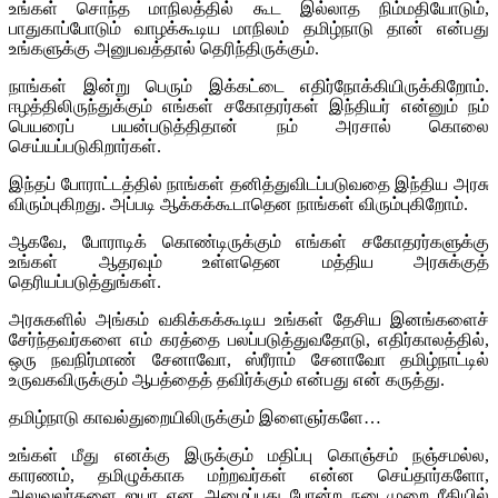
உங்கள் சொந்த மாநிலத்தில் கூட இல்லாத நிம்மதியோடும்,
பாதுகாப்போடும் வாழக்கூடிய மாநிலம் தமிழ்நாடு தான் என்பது
உங்களுக்கு அனுபவத்தால் தெரிந்திருக்கும்.
நாங்கள் இன்று பெரும் இக்கட்டை எதிர்நோக்கியிருக்கிறோம்.
ஈழத்திலிருந்துக்கும் எங்கள் சகோதரர்கள் இந்தியர் என்னும் நம்
பெயரைப் பயன்படுத்திதான் நம் அரசால் கொலை
செய்யப்படுகிறார்கள்.
இந்தப் போராட்டத்தில் நாங்கள் தனித்துவிடப்படுவதை இந்திய அரசு
விரும்புகிறது. அப்படி ஆக்கக்கூடாதென நாங்கள் விரும்புகிறோம்.
ஆகவே, போராடிக் கொண்டிருக்கும் எங்கள் சகோதரர்களுக்கு
உங்கள் ஆதரவும் உள்ளதென மத்திய அரசுக்குத்
தெரியப்படுத்துங்கள்.
அரசுகளில் அங்கம் வகிக்கக்கூடிய உங்கள் தேசிய இனங்களைச்
சேர்ந்தவர்களை எம் கரத்தை பலப்படுத்துவதோடு, எதிர்காலத்தில்,
ஒரு நவநிர்மாண் சேனாவோ, ஸ்ரீராம் சேனாவோ தமிழ்நாட்டில்
உருவகவிருக்கும் ஆபத்தைத் தவிர்க்கும் என்பது என் கருத்து.
தமிழ்நாடு காவல்துறையிலிருக்கும் இளைஞர்களே…
உங்கள் மீது எனக்கு இருக்கும் மதிப்பு கொஞ்சம் நஞ்சமல்ல,
காரணம், தமிழுக்காக மற்றவர்கள் என்ன செய்தார்களோ,
அலுவலர்களை ஐயா என அழைப்பது போன்ற நடைமுறை ரீதியில்