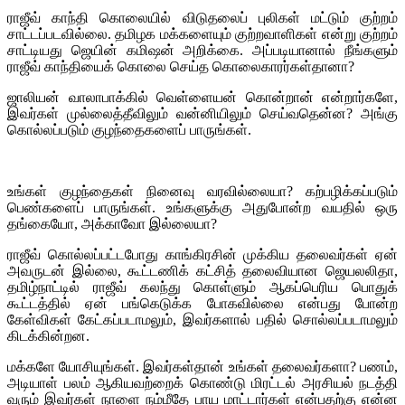
ராஜீவ் காந்தி கொலையில் விடுதலைப் புலிகள் மட்டும் குற்றம்
சாட்டப்படவில்லை. தமிழக மக்களையும் குற்றவாளிகள் என்று குற்றம்
சாட்டியது ஜெயின் கமிஷன் அறிக்கை. அப்படியானால் நீங்களும்
ராஜீவ் காந்தியைக் கொலை செய்த கொலைகாரர்கள்தானா?
ஜாலியன் வாலாபாக்கில் வெள்ளையன் கொன்றான் என்றார்களே,
இவர்கள் முல்லைத்தீவிலும் வன்னியிலும் செய்வதென்ன? அங்கு
கொல்லப்படும் குழந்தைகளைப் பாருங்கள்.
உங்கள் குழந்தைகள் நினைவு வரவில்லையா? கற்பழிக்கப்படும்
பெண்களைப் பாருங்கள். உங்களுக்கு அதுபோன்ற வயதில் ஒரு
தங்கையோ, அக்காவோ இல்லையா?
ராஜீவ் கொல்லப்பட்டபோது காங்கிரசின் முக்கிய தலைவர்கள் ஏன்
அவருடன் இல்லை, கூட்டணிக் கட்சித் தலைவியான ஜெயலலிதா,
தமிழ்நாட்டில் ராஜீவ் கலந்து கொள்ளும் ஆகப்பெரிய பொதுக்
கூட்டத்தில் ஏன் பங்கெடுக்க போகவில்லை என்பது போன்ற
கேள்விகள் கேட்கப்படாமலும், இவர்களால் பதில் சொல்லப்படாமலும்
கிடக்கின்றன.
மக்களே யோசியுங்கள். இவர்கள்தான் உங்கள் தலைவர்களா? பணம்,
அடியாள் பலம் ஆகியவற்றைக் கொண்டு மிரட்டல் அரசியல் நடத்தி
வரும் இவர்கள் நாளை நம்மீதே பாய மாட்டார்கள் என்பதற்கு என்ன