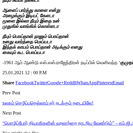
நீயும் சும்மா நில்லடா
ஆளைப் பார்த்து காளை என்று
அழைக்கும் இடியட் கேளடா
மூளை இல்லா நீயும் இதை உன்
முதுகில் வாங்கிக் கொள்ளடா
நீயும் பொய்தான் நானும் பொய்தான்
உனது வார்த்தை மெய்யடா
இந்தக் காயம் பொய்தான் அடிக்கும் எனது
கையும் கூட பொய்யடா
-1961 ஆம் ஆண்டு எஸ்.எஸ்.ராஜேந்திரன் நடிப்பில் வெளிவந்த ‘
குமுதம
25.01.2021 12 : 00 P.M
Share
Facebook
Twitter
Google+
ReddIt
WhatsApp
Pinterest
Email
Prev Post
உலகம் செழிப்பதெல்லாம் ஏர் நடக்கும் நடையிலே!
Next Post
“மொழிப்போர் தியாகிகளின் வரலாற்றை நாடறிய வேண்டும்” – எம்.ஜி.