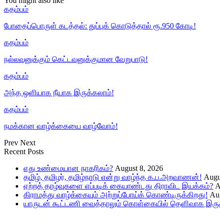
You might also like
கதம்பம்
போதைப்பொருள் கடத்தல்: துப்புக் கொடுத்தால் ரூ.950 கோடி!
கதம்பம்
நல்லவனுக்கும் கெட்டவனுக்குமான வேறுபாடு!
கதம்பம்
அந்த ஒளியாக நீயாக இருக்கலாம்!
கதம்பம்
நமக்கான வாழ்க்கையை வாழ்வோம்!
Prev
Next
Recent Posts
எது உண்மையான நாகரிகம்?
August 8, 2026
தமிழ், தமிழர், தமிழ்நாடு என்று வாழ்ந்த க.ப.அறவாணன்!
Augu
ஏற்றத் தாழ்வுகளை எப்படிக் கையாண்டது திராவிட இயக்கம்?
A
கிராமத்து வாழ்க்கையும் அற்றுப்போய்க் கொண்டிருக்கிறது!
Aug
யாருடன் கூட்டணி வைத்தாலும் கொள்கையில் தெளிவாக இருக்