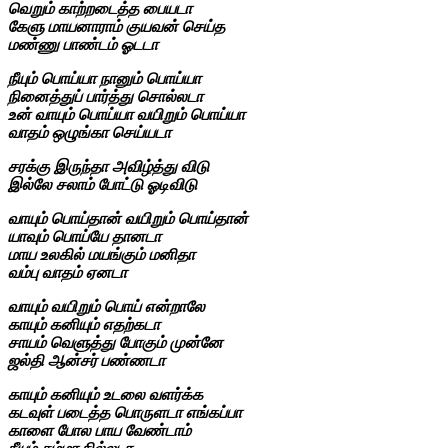
வெறும் காற்றடைத்த பையடா
கேளு மாயனாராம் குயவன் செய்த
மண்ணு பாண்டம் ஓடடா
நீயும் பொய்யா நானும் பொய்யா
நினைத்துப் பார்த்து சொல்லடா
உன் வாயும் பொய்யா வயிறும் பொய்யா
வாதம் ஒழுங்கா செய்யடா
சரக்கு இருந்தா அவிழ்த்து விடு
இல்லே சலாம் போட்டு ஓடிவிடு
வாயும் பொய்தான் வயிறும் பொய்தான்
யாவும் பொய்யே தானடா
மாய உலகில் மயங்கும் மனிதா
வம்பு வாதம் ஏனடா
வாயும் வயிறும் பொய் என்றாலே
காயும் கனியும் எதற்கடா
சாயம் வெளுத்து போகும் முன்னே
ஜல்தி ஆன்சர் பண்ணடா
காயும் கனியும் உடலை வளர்க்க
கடவுள் படைத்த பொருளடா எங்கப்பா
காளை போல பாய வேண்டாம்