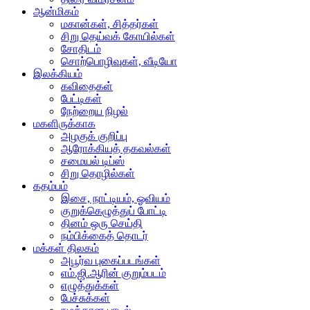
ஆன்மிகம்
மகான்கள், சித்தர்கள்
சிறு தெய்வக் கோயில்கள்
சோதிடம்
சொற்பொழிவுகள், வீடியோ
இலக்கியம்
கவிதைகள்
பேட்டிகள்
நேற்றைய நிழல்
மகளிருக்காக
அழகுக் குறிப்பு
ஆரோக்கியத் தகவல்கள்
சமையல் டிப்ஸ்
சிறு தொழில்கள்
கதம்பம்
இசை, நாட்டியம், ஓவியம்
குறுக்கெழுத்துப் போட்டி
தினம் ஒரு செய்தி
நம்பிக்கைத் தொடர்
மக்கள் திலகம்
அபூர்வ புகைப்படங்கள்
எம்.ஜி.ஆரின் குறும்படம்
எழுத்துக்கள்
பேச்சுக்கள்