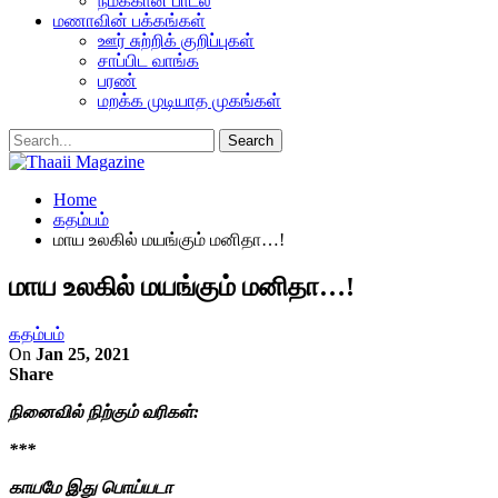
நமக்கான பாடல்
மணாவின் பக்கங்கள்
ஊர் சுற்றிக் குறிப்புகள்
சாப்பிட வாங்க
பரண்
மறக்க முடியாத முகங்கள்
Home
கதம்பம்
மாய உலகில் மயங்கும் மனிதா…!
மாய உலகில் மயங்கும் மனிதா…!
கதம்பம்
On
Jan 25, 2021
Share
நினைவில் நிற்கும் வரிகள்:
***
காயமே இது பொய்யடா