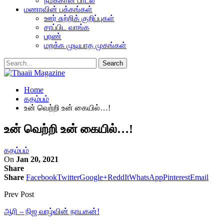
நமக்கான பாடல்
மணாவின் பக்கங்கள்
ஊர் சுற்றிக் குறிப்புகள்
சாப்பிட வாங்க
பரண்
மறக்க முடியாத முகங்கள்
Home
கதம்பம்
உன் வெற்றி உன் கையில்…!
உன் வெற்றி உன் கையில்…!
கதம்பம்
On
Jan 20, 2021
Share
Share
Facebook
Twitter
Google+
ReddIt
WhatsApp
Pinterest
Email
Prev Post
ஆரி – நிஜ வாழ்வின் நாயகன்!