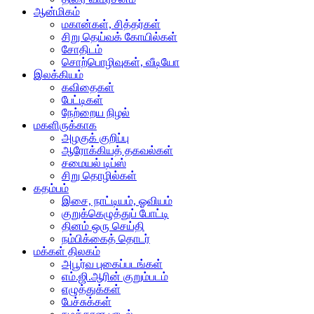
ஆன்மிகம்
மகான்கள், சித்தர்கள்
சிறு தெய்வக் கோயில்கள்
சோதிடம்
சொற்பொழிவுகள், வீடியோ
இலக்கியம்
கவிதைகள்
பேட்டிகள்
நேற்றைய நிழல்
மகளிருக்காக
அழகுக் குறிப்பு
ஆரோக்கியத் தகவல்கள்
சமையல் டிப்ஸ்
சிறு தொழில்கள்
கதம்பம்
இசை, நாட்டியம், ஓவியம்
குறுக்கெழுத்துப் போட்டி
தினம் ஒரு செய்தி
நம்பிக்கைத் தொடர்
மக்கள் திலகம்
அபூர்வ புகைப்படங்கள்
எம்.ஜி.ஆரின் குறும்படம்
எழுத்துக்கள்
பேச்சுக்கள்