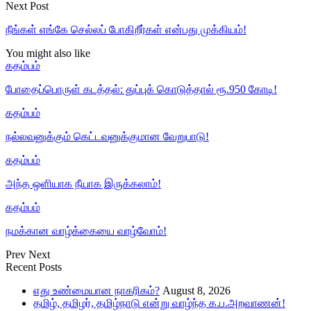
Next Post
நீங்கள் எங்கே செல்லப் போகிறீர்கள் என்பது முக்கியம்!
You might also like
கதம்பம்
போதைப்பொருள் கடத்தல்: துப்புக் கொடுத்தால் ரூ.950 கோடி!
கதம்பம்
நல்லவனுக்கும் கெட்டவனுக்குமான வேறுபாடு!
கதம்பம்
அந்த ஒளியாக நீயாக இருக்கலாம்!
கதம்பம்
நமக்கான வாழ்க்கையை வாழ்வோம்!
Prev
Next
Recent Posts
எது உண்மையான நாகரிகம்?
August 8, 2026
தமிழ், தமிழர், தமிழ்நாடு என்று வாழ்ந்த க.ப.அறவாணன்!