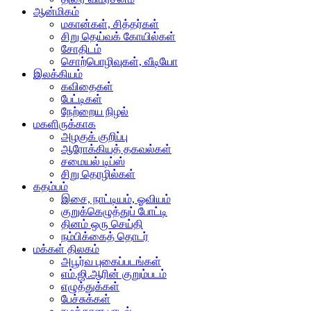
ஆன்மிகம்
மகான்கள், சித்தர்கள்
சிறு தெய்வக் கோயில்கள்
சோதிடம்
சொற்பொழிவுகள், வீடியோ
இலக்கியம்
கவிதைகள்
பேட்டிகள்
நேற்றைய நிழல்
மகளிருக்காக
அழகுக் குறிப்பு
ஆரோக்கியத் தகவல்கள்
சமையல் டிப்ஸ்
சிறு தொழில்கள்
கதம்பம்
இசை, நாட்டியம், ஓவியம்
குறுக்கெழுத்துப் போட்டி
தினம் ஒரு செய்தி
நம்பிக்கைத் தொடர்
மக்கள் திலகம்
அபூர்வ புகைப்படங்கள்
எம்.ஜி.ஆரின் குறும்படம்
எழுத்துக்கள்
பேச்சுக்கள்