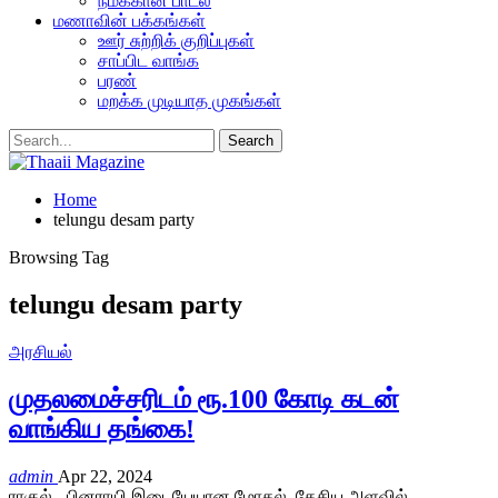
நமக்கான பாடல்
மணாவின் பக்கங்கள்
ஊர் சுற்றிக் குறிப்புகள்
சாப்பிட வாங்க
பரண்
மறக்க முடியாத முகங்கள்
Home
telungu desam party
Browsing Tag
telungu desam party
அரசியல்
முதலமைச்சரிடம் ரூ.100 கோடி கடன்
வாங்கிய தங்கை!
admin
Apr 22, 2024
ராகுல் - பினராயி இடையேயான மோதல், தேசிய அளவில்