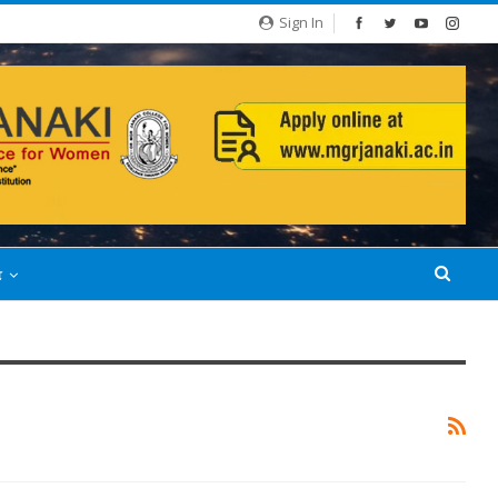
Sign In
்