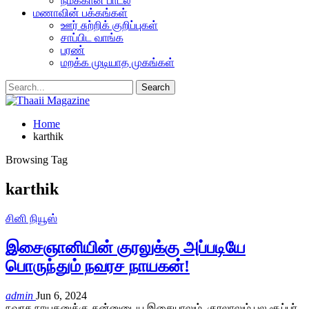
நமக்கான பாடல்
மணாவின் பக்கங்கள்
ஊர் சுற்றிக் குறிப்புகள்
சாப்பிட வாங்க
பரண்
மறக்க முடியாத முகங்கள்
Home
karthik
Browsing Tag
karthik
சினி நியூஸ்
இசைஞானியின் குரலுக்கு அப்படியே
பொருந்தும் நவரச நாயகன்!
admin
Jun 6, 2024
நவரச நாயகனுக்கு தன்னுடைய இசையாலும், குரலாலும் பல சூப்பர்