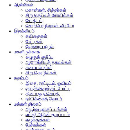
ஆன்மிகம்
மகான்கள், சித்தர்கள்
சிறு தெய்வக் கோயில்கள்
சோதிடம்
சொற்பொழிவுகள், வீடியோ
இலக்கியம்
கவிதைகள்
பேட்டிகள்
நேற்றைய நிழல்
மகளிருக்காக
அழகுக் குறிப்பு
ஆரோக்கியத் தகவல்கள்
சமையல் டிப்ஸ்
சிறு தொழில்கள்
கதம்பம்
இசை, நாட்டியம், ஓவியம்
குறுக்கெழுத்துப் போட்டி
தினம் ஒரு செய்தி
நம்பிக்கைத் தொடர்
மக்கள் திலகம்
அபூர்வ புகைப்படங்கள்
எம்.ஜி.ஆரின் குறும்படம்
எழுத்துக்கள்
பேச்சுக்கள்