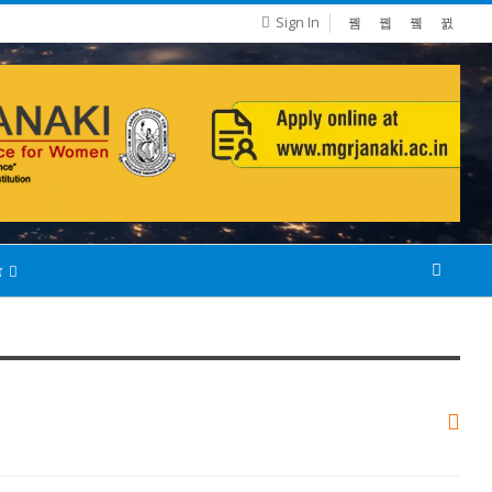
Sign In
்