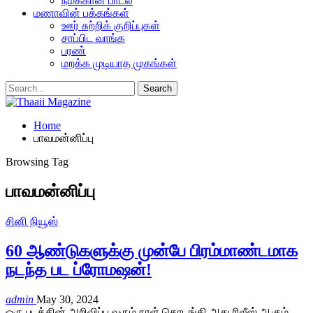
நமக்கான பாடல்
மணாவின் பக்கங்கள்
ஊர் சுற்றிக் குறிப்புகள்
சாப்பிட வாங்க
பரண்
மறக்க முடியாத முகங்கள்
Home
பாவமன்னிப்பு
Browsing Tag
பாவமன்னிப்பு
சினி நியூஸ்
60 ஆண்டுகளுக்கு முன்பே பிரம்மாண்டமாக
நடந்த பட ப்ரோமஷன்!
admin
May 30, 2024
ஒரு படத்தின் அறிவிப்பு வரும் நாள் தொடங்கி அது ரிலீஸ் ஆகும்