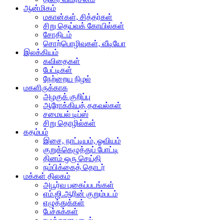
ஆன்மிகம்
மகான்கள், சித்தர்கள்
சிறு தெய்வக் கோயில்கள்
சோதிடம்
சொற்பொழிவுகள், வீடியோ
இலக்கியம்
கவிதைகள்
பேட்டிகள்
நேற்றைய நிழல்
மகளிருக்காக
அழகுக் குறிப்பு
ஆரோக்கியத் தகவல்கள்
சமையல் டிப்ஸ்
சிறு தொழில்கள்
கதம்பம்
இசை, நாட்டியம், ஓவியம்
குறுக்கெழுத்துப் போட்டி
தினம் ஒரு செய்தி
நம்பிக்கைத் தொடர்
மக்கள் திலகம்
அபூர்வ புகைப்படங்கள்
எம்.ஜி.ஆரின் குறும்படம்
எழுத்துக்கள்
பேச்சுக்கள்