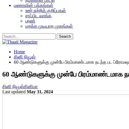
நமக்கான பாடல்
மணாவின் பக்கங்கள்
ஊர் சுற்றிக் குறிப்புகள்
சாப்பிட வாங்க
பரண்
மறக்க முடியாத முகங்கள்
Home
சினி நியூஸ்
60 ஆண்டுகளுக்கு முன்பே பிரம்மாண்டமாக நடந்த பட ப்ரோமஷ
60 ஆண்டுகளுக்கு முன்பே பிரம்மாண்டமாக ந
சினி நியூஸ்
சினிமா
Last updated
May 31, 2024