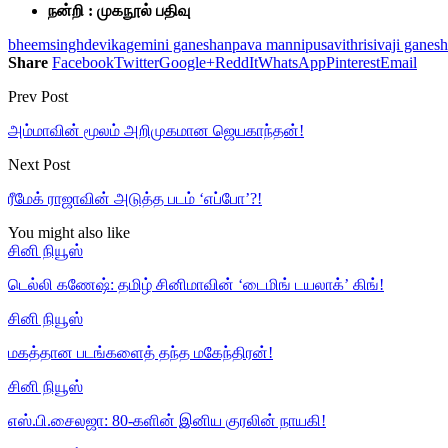
நன்றி : முகநூல் பதிவு
bheemsingh
devika
gemini ganeshan
pava mannipu
savithri
sivaji ganes
Share
Facebook
Twitter
Google+
ReddIt
WhatsApp
Pinterest
Email
Prev Post
அம்மாவின் மூலம் அறிமுகமான ஜெயகாந்தன்!
Next Post
ரீமேக் ராஜாவின் அடுத்த படம் ‘எப்போ’?!
You might also like
சினி நியூஸ்
டெல்லி கணேஷ்: தமிழ் சினிமாவின் ‘டைமிங் டயலாக்’ கிங்!
சினி நியூஸ்
மகத்தான படங்களைத் தந்த மகேந்திரன்!
சினி நியூஸ்
எஸ்.பி.சைலஜா: 80-களின் இனிய குரலின் நாயகி!