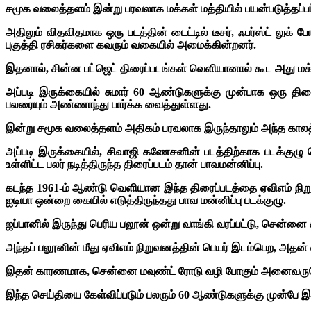
சமூக வலைத்தளம் இன்று பரவலாக மக்கள் மத்தியில் பயன்படுத்தப்ப
அதிலும் விதவிதமாக ஒரு படத்தின் டைட்டில் டீசர், ஃபர்ஸ்ட் லு
புகுத்தி ரசிகர்களை கவரும் வகையில் அமைக்கின்றனர்.
இதனால், சின்ன பட்ஜெட் திரைப்படங்கள் வெளியானால் கூட அது மக்க
அப்படி இருக்கையில் சுமார் 60 ஆண்டுகளுக்கு முன்பாக ஒரு தி
பலரையும் அண்ணாந்து பார்க்க வைத்துள்ளது.
இன்று சமூக வலைத்தளம் அதிகம் பரவலாக இருந்தாலும் அந்த காலத்தில
அப்படி இருக்கையில், சிவாஜி கணேசனின் படத்திற்காக படக்குழு 
உள்ளிட்ட பலர் நடித்திருந்த திரைப்படம் தான் பாவமன்னிப்பு.
கடந்த 1961-ம் ஆண்டு வெளியான இந்த திரைப்படத்தை ஏவிஎம் நிறு
ஐடியா ஒன்றை கையில் எடுத்திருந்தது பாவ மன்னிப்பு படக்குழு.
ஜப்பானில் இருந்து பெரிய பலூன் ஒன்று வாங்கி வரப்பட்டு, சென்னை சா
அந்தப் பலூனின் மீது ஏவிஎம் நிறுவனத்தின் பெயர் இடம்பெற, அதன் வ
இதன் காரணமாக, சென்னை மவுண்ட் ரோடு வழி போகும் அனைவருமே இ
இந்த செய்தியை கேள்விப்படும் பலரும் 60 ஆண்டுகளுக்கு முன்பே இப