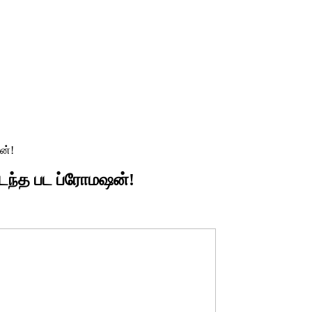
ன்!
டந்த பட ப்ரோமஷன்!