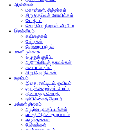
ஆன்மிகம்
மகான்கள், சித்தர்கள்
சிறு தெய்வக் கோயில்கள்
சோதிடம்
சொற்பொழிவுகள், வீடியோ
இலக்கியம்
கவிதைகள்
பேட்டிகள்
நேற்றைய நிழல்
மகளிருக்காக
அழகுக் குறிப்பு
ஆரோக்கியத் தகவல்கள்
சமையல் டிப்ஸ்
சிறு தொழில்கள்
கதம்பம்
இசை, நாட்டியம், ஓவியம்
குறுக்கெழுத்துப் போட்டி
தினம் ஒரு செய்தி
நம்பிக்கைத் தொடர்
மக்கள் திலகம்
அபூர்வ புகைப்படங்கள்
எம்.ஜி.ஆரின் குறும்படம்
எழுத்துக்கள்
பேச்சுக்கள்