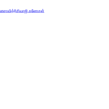
han
சாவித்ரி
சிவாஜி கணேசன்