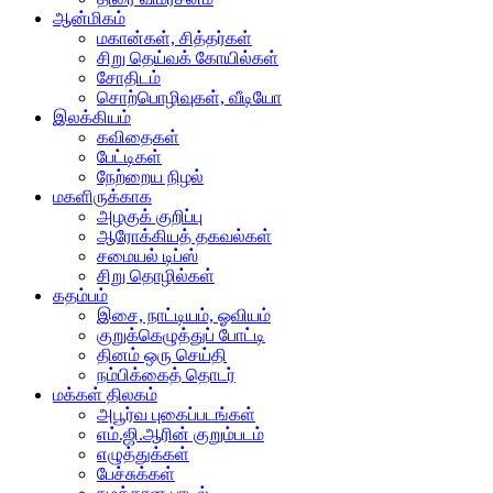
ஆன்மிகம்
மகான்கள், சித்தர்கள்
சிறு தெய்வக் கோயில்கள்
சோதிடம்
சொற்பொழிவுகள், வீடியோ
இலக்கியம்
கவிதைகள்
பேட்டிகள்
நேற்றைய நிழல்
மகளிருக்காக
அழகுக் குறிப்பு
ஆரோக்கியத் தகவல்கள்
சமையல் டிப்ஸ்
சிறு தொழில்கள்
கதம்பம்
இசை, நாட்டியம், ஓவியம்
குறுக்கெழுத்துப் போட்டி
தினம் ஒரு செய்தி
நம்பிக்கைத் தொடர்
மக்கள் திலகம்
அபூர்வ புகைப்படங்கள்
எம்.ஜி.ஆரின் குறும்படம்
எழுத்துக்கள்
பேச்சுக்கள்