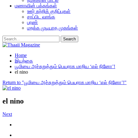
நமக்கான பாடல்
மணாவின் பக்கங்கள்
ஊர் சுற்றிக் குறிப்புகள்
சாப்பிட வாங்க
பரண்
மறக்க முடியாத முகங்கள்
Home
இயற்கை
பூமியை அச்சுறுத்தும் பெயராக மாறிய ‘எல் நினோ’!
el nino
Return to "பூமியை அச்சுறுத்தும் பெயராக மாறிய ‘எல் நினோ’!"
el nino
Next