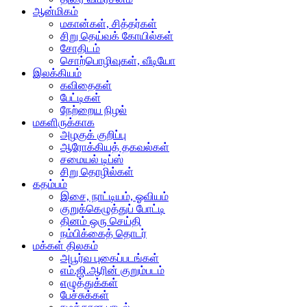
ஆன்மிகம்
மகான்கள், சித்தர்கள்
சிறு தெய்வக் கோயில்கள்
சோதிடம்
சொற்பொழிவுகள், வீடியோ
இலக்கியம்
கவிதைகள்
பேட்டிகள்
நேற்றைய நிழல்
மகளிருக்காக
அழகுக் குறிப்பு
ஆரோக்கியத் தகவல்கள்
சமையல் டிப்ஸ்
சிறு தொழில்கள்
கதம்பம்
இசை, நாட்டியம், ஓவியம்
குறுக்கெழுத்துப் போட்டி
தினம் ஒரு செய்தி
நம்பிக்கைத் தொடர்
மக்கள் திலகம்
அபூர்வ புகைப்படங்கள்
எம்.ஜி.ஆரின் குறும்படம்
எழுத்துக்கள்
பேச்சுக்கள்