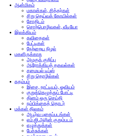
ஆன்மிகம்
மகான்கள், சித்தர்கள்
சிறு தெய்வக் கோயில்கள்
சோதிடம்
சொற்பொழிவுகள், வீடியோ
இலக்கியம்
கவிதைகள்
பேட்டிகள்
நேற்றைய நிழல்
மகளிருக்காக
அழகுக் குறிப்பு
ஆரோக்கியத் தகவல்கள்
சமையல் டிப்ஸ்
சிறு தொழில்கள்
கதம்பம்
இசை, நாட்டியம், ஓவியம்
குறுக்கெழுத்துப் போட்டி
தினம் ஒரு செய்தி
நம்பிக்கைத் தொடர்
மக்கள் திலகம்
அபூர்வ புகைப்படங்கள்
எம்.ஜி.ஆரின் குறும்படம்
எழுத்துக்கள்
பேச்சுக்கள்