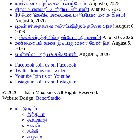
நமக்கான வாழ்க்கையை வாழ்வோம்!
August 6, 2026
திறமையாளரைப் போற்றிய பண்பாளர்!
August 6, 2026
10 ஆண்டுகளில் மலையளவு மாறிப்போன மனித இனம்!
August 6, 2026
உழவர் சந்தைகளை நவீனப்படுத்தும் தவெக அரசு!
August 6,
2026
மூங்கில் உற்பத்தியில் முன்னோடி நிறுவனம்!
August 6, 2026
உண்மையைக் காண முடியாது; உணர வேண்டும்!
August 5,
2026
உடன்கட்டை ஏறிய செல்ஃபோன்!
August 5, 2026
Facebook
Join us on Facebook
Twitter
Join us on Twitter
Youtube
Join us on Youtube
Instagram
Join us on Instagram
© 2026 - Thaaii Magazine. All Rights Reserved.
Website Design:
BetterStudio
நாட்டு நடப்பு
இந்தியா
தமிழ்நாடு
உலகம்
கல்வி
சமூகம்