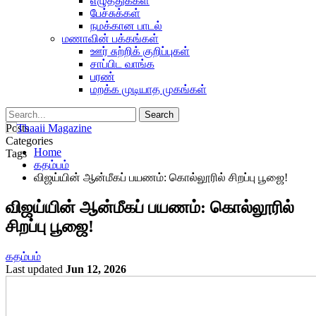
எழுத்துக்கள்
பேச்சுக்கள்
நமக்கான பாடல்
மணாவின் பக்கங்கள்
ஊர் சுற்றிக் குறிப்புகள்
சாப்பிட வாங்க
பரண்
மறக்க முடியாத முகங்கள்
Posts
Categories
Home
Tags
கதம்பம்
விஜய்யின் ஆன்மீகப் பயணம்: கொல்லூரில் சிறப்பு பூஜை!
விஜய்யின் ஆன்மீகப் பயணம்: கொல்லூரில்
சிறப்பு பூஜை!
கதம்பம்
Last updated
Jun 12, 2026