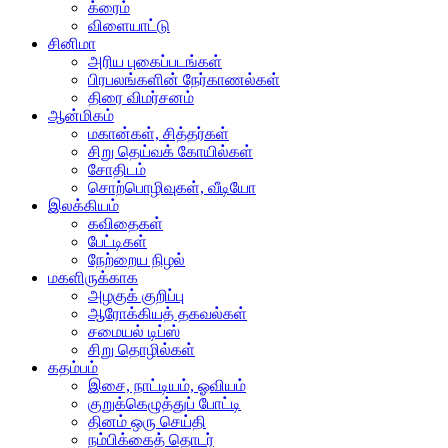
க்ரைம்
விளையாட்டு
சினிமா
அரிய புகைப்படங்கள்
பிரபலங்களின் நேர்காணல்கள்
திரை விமர்சனம்
ஆன்மிகம்
மகான்கள், சித்தர்கள்
சிறு தெய்வக் கோயில்கள்
சோதிடம்
சொற்பொழிவுகள், வீடியோ
இலக்கியம்
கவிதைகள்
பேட்டிகள்
நேற்றைய நிழல்
மகளிருக்காக
அழகுக் குறிப்பு
ஆரோக்கியத் தகவல்கள்
சமையல் டிப்ஸ்
சிறு தொழில்கள்
கதம்பம்
இசை, நாட்டியம், ஓவியம்
குறுக்கெழுத்துப் போட்டி
தினம் ஒரு செய்தி
நம்பிக்கைத் தொடர்