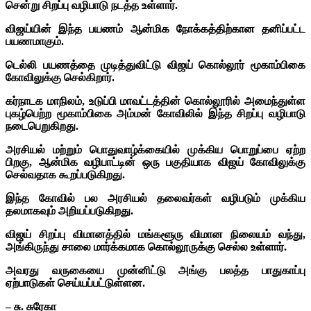
சென்று சிறப்பு வழிபாடு நடத்த உள்ளார்.
விஜய்யின் இந்த பயணம் ஆன்மிக நோக்கத்திற்கான தனிப்பட்ட
பயணமாகும்.
டெல்லி பயணத்தை முடித்துவிட்டு விஜய் கொல்லூர் மூகாம்பிகை
கோவிலுக்கு செல்கிறார்.
கர்நாடக மாநிலம், உடுப்பி மாவட்டத்தின் கொல்லூரில் அமைந்துள்ள
புகழ்பெற்ற மூகாம்பிகை அம்மன் கோவிலில் இந்த சிறப்பு வழிபாடு
நடைபெறுகிறது.
அரசியல் மற்றும் பொதுவாழ்க்கையில் முக்கிய பொறுப்பை ஏற்ற
பிறகு, ஆன்மிக வழிபாட்டின் ஒரு பகுதியாக விஜய் கோவிலுக்கு
செல்வதாக கூறப்படுகிறது.
இந்த கோவில் பல அரசியல் தலைவர்கள் வழிபடும் முக்கிய
தலமாகவும் அறியப்படுகிறது.
விஜய் சிறப்பு விமானத்தில் மங்களூரு விமான நிலையம் வந்து,
அங்கிருந்து சாலை மார்க்கமாக கொல்லூருக்கு செல்ல உள்ளார்.
அவரது வருகையை முன்னிட்டு அங்கு பலத்த பாதுகாப்பு
ஏற்பாடுகள் செய்யப்பட்டுள்ளன.
– சு. சுரேகா