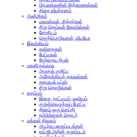
பிரபலங்களின் நேர்காணல்கள்
திரை விமர்சனம்
ஆன்மிகம்
மகான்கள், சித்தர்கள்
சிறு தெய்வக் கோயில்கள்
சோதிடம்
சொற்பொழிவுகள், வீடியோ
இலக்கியம்
கவிதைகள்
பேட்டிகள்
நேற்றைய நிழல்
மகளிருக்காக
அழகுக் குறிப்பு
ஆரோக்கியத் தகவல்கள்
சமையல் டிப்ஸ்
சிறு தொழில்கள்
கதம்பம்
இசை, நாட்டியம், ஓவியம்
குறுக்கெழுத்துப் போட்டி
தினம் ஒரு செய்தி
நம்பிக்கைத் தொடர்
மக்கள் திலகம்
அபூர்வ புகைப்படங்கள்
எம்.ஜி.ஆரின் குறும்படம்