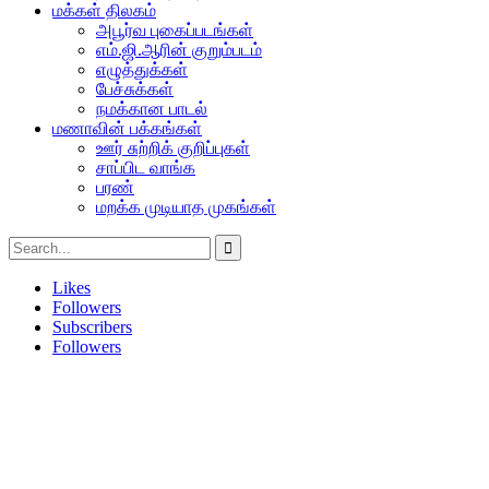
மக்கள் திலகம்
அபூர்வ புகைப்படங்கள்
எம்.ஜி.ஆரின் குறும்படம்
எழுத்துக்கள்
பேச்சுக்கள்
நமக்கான பாடல்
மணாவின் பக்கங்கள்
ஊர் சுற்றிக் குறிப்புகள்
சாப்பிட வாங்க
பரண்
மறக்க முடியாத முகங்கள்
Likes
Followers
Subscribers
Followers