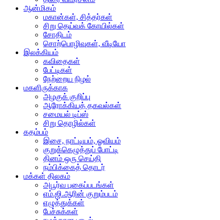
ஆன்மிகம்
மகான்கள், சித்தர்கள்
சிறு தெய்வக் கோயில்கள்
சோதிடம்
சொற்பொழிவுகள், வீடியோ
இலக்கியம்
கவிதைகள்
பேட்டிகள்
நேற்றைய நிழல்
மகளிருக்காக
அழகுக் குறிப்பு
ஆரோக்கியத் தகவல்கள்
சமையல் டிப்ஸ்
சிறு தொழில்கள்
கதம்பம்
இசை, நாட்டியம், ஓவியம்
குறுக்கெழுத்துப் போட்டி
தினம் ஒரு செய்தி
நம்பிக்கைத் தொடர்
மக்கள் திலகம்
அபூர்வ புகைப்படங்கள்
எம்.ஜி.ஆரின் குறும்படம்
எழுத்துக்கள்
பேச்சுக்கள்