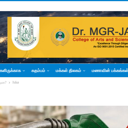
களிருக்காக
கதம்பம்
மக்கள் திலகம்
மணாவின் பக்கங்கள
யுமா?
hike