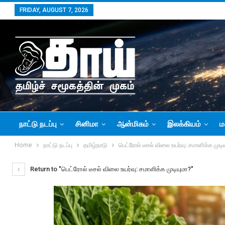
FRIDAY, AUGUST 7, 2026
நாட்டு நடப்பு
சினிமா
ஆன்மிகம்
இலக்கியம்
ம
Home
நாட்டு நடப்பு
தமிழ்நாடு
பெட்ரோல் டீசல் விலை உயர்வு: சமாளிக்க முடி
Return to "பெட்ரோல் டீசல் விலை உயர்வு: சமாளிக்க முடியுமா?"