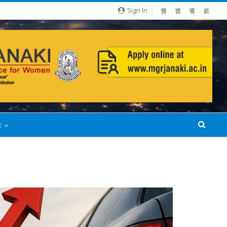
Sign In
்