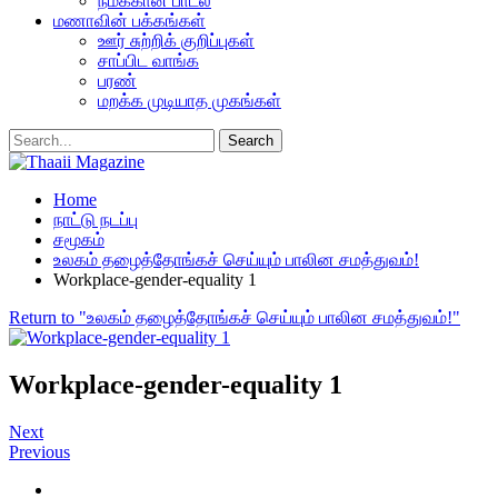
நமக்கான பாடல்
மணாவின் பக்கங்கள்
ஊர் சுற்றிக் குறிப்புகள்
சாப்பிட வாங்க
பரண்
மறக்க முடியாத முகங்கள்
Home
நாட்டு நடப்பு
சமூகம்
உலகம் தழைத்தோங்கச் செய்யும் பாலின சமத்துவம்!
Workplace-gender-equality 1
Return to "உலகம் தழைத்தோங்கச் செய்யும் பாலின சமத்துவம்!"
Workplace-gender-equality 1
Next
Previous