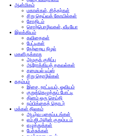
ஆன்மிகம்
மகான்கள், சித்தர்கள்
சிறு தெய்வக் கோயில்கள்
சோதிடம்
சொற்பொழிவுகள், வீடியோ
இலக்கியம்
கவிதைகள்
பேட்டிகள்
நேற்றைய நிழல்
மகளிருக்காக
அழகுக் குறிப்பு
ஆரோக்கியத் தகவல்கள்
சமையல் டிப்ஸ்
சிறு தொழில்கள்
கதம்பம்
இசை, நாட்டியம், ஓவியம்
குறுக்கெழுத்துப் போட்டி
தினம் ஒரு செய்தி
நம்பிக்கைத் தொடர்
மக்கள் திலகம்
அபூர்வ புகைப்படங்கள்
எம்.ஜி.ஆரின் குறும்படம்
எழுத்துக்கள்
பேச்சுக்கள்