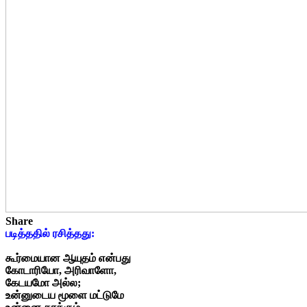
Share
படித்ததில் ரசித்தது
:
கூர்மையான ஆயுதம் என்பது
கோடாரியோ, அரிவாளோ,
கேடயமோ அல்ல;
உன்னுடைய மூளை மட்டுமே