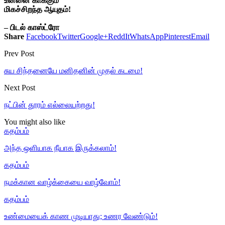
உன்னை காக்கும்
மிகச்சிறந்த ஆயுதம்!
– பிடல் காஸ்ட்ரோ
Share
Facebook
Twitter
Google+
ReddIt
WhatsApp
Pinterest
Email
Prev Post
சுய சிந்தனையே மனிதனின் முதல் கடமை!
Next Post
நட்பின் தூரம் எல்லையற்றது!
You might also like
கதம்பம்
அந்த ஒளியாக நீயாக இருக்கலாம்!
கதம்பம்
நமக்கான வாழ்க்கையை வாழ்வோம்!
கதம்பம்
உண்மையைக் காண முடியாது; உணர வேண்டும்!