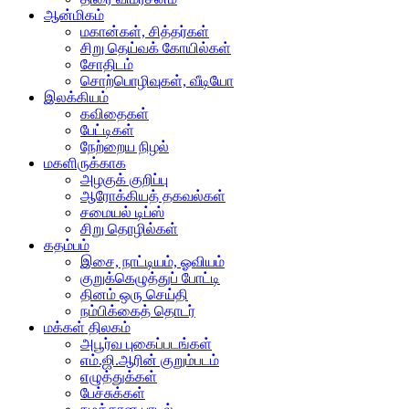
ஆன்மிகம்
மகான்கள், சித்தர்கள்
சிறு தெய்வக் கோயில்கள்
சோதிடம்
சொற்பொழிவுகள், வீடியோ
இலக்கியம்
கவிதைகள்
பேட்டிகள்
நேற்றைய நிழல்
மகளிருக்காக
அழகுக் குறிப்பு
ஆரோக்கியத் தகவல்கள்
சமையல் டிப்ஸ்
சிறு தொழில்கள்
கதம்பம்
இசை, நாட்டியம், ஓவியம்
குறுக்கெழுத்துப் போட்டி
தினம் ஒரு செய்தி
நம்பிக்கைத் தொடர்
மக்கள் திலகம்
அபூர்வ புகைப்படங்கள்
எம்.ஜி.ஆரின் குறும்படம்
எழுத்துக்கள்
பேச்சுக்கள்