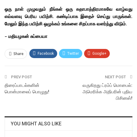
ஒரு நாள் முழுவதும் நீங்கள் ஒரு கதாபாத்திரமாகவே வாழ்வது
எவ்வளவு பெரிய பயிற்சி. கண்டிப்பாக இதைச் செய்து பாருங்கள்.
மேலும் இந்த பயிற்சி ஒழுக்கம் உங்களை சிறப்பாக வளர்த்து விடும்.
– மதியழகன் சுப்பையா
Share
Facebook
Twitter
Google+
ReddIt
WhatsApp
Pinterest
PREV POST
Email
NEXT POST
திரைப்பாடல்களின்
வருகிறது ட்ரம்ப் மொபைல்:
பொன்மாலைப் பொழுது!
அமெரிக்க அதிபரின் புதிய
பிசினஸ்!
YOU MIGHT ALSO LIKE