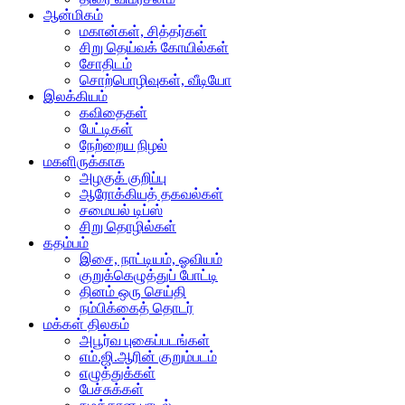
ஆன்மிகம்
மகான்கள், சித்தர்கள்
சிறு தெய்வக் கோயில்கள்
சோதிடம்
சொற்பொழிவுகள், வீடியோ
இலக்கியம்
கவிதைகள்
பேட்டிகள்
நேற்றைய நிழல்
மகளிருக்காக
அழகுக் குறிப்பு
ஆரோக்கியத் தகவல்கள்
சமையல் டிப்ஸ்
சிறு தொழில்கள்
கதம்பம்
இசை, நாட்டியம், ஓவியம்
குறுக்கெழுத்துப் போட்டி
தினம் ஒரு செய்தி
நம்பிக்கைத் தொடர்
மக்கள் திலகம்
அபூர்வ புகைப்படங்கள்
எம்.ஜி.ஆரின் குறும்படம்
எழுத்துக்கள்
பேச்சுக்கள்