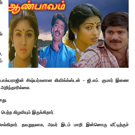
த்
்
ா,
்
பாக்யராஜின் சிஷ்யர்களான லிவிங்க்ஸ்டன் – ஜி.எம். குமார் இணை
 அறிந்தாரில்லை.
னது.
ெற்ற கிழவியும் இருக்கிறார்.
 செல்கிறார். தவறுதலாக, அவர் இடம் மாறி இன்னொரு வீட்டிற்குச்