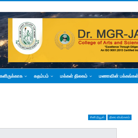
களிருக்காக
கதம்பம்
மக்கள் திலகம்
மணாவின் பக்கங்கள
சினி நியூஸ்
திரை விமர்சனம்