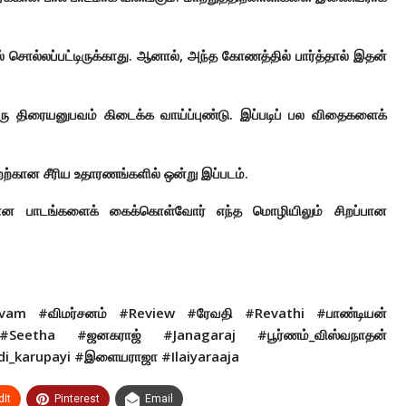
ல் சொல்லப்பட்டிருக்காது. ஆனால், அந்த கோணத்தில் பார்த்தால் இதன்
 திரையனுபவம் கிடைக்க வாய்ப்புண்டு. இப்படிப் பல விதைகளைக்
்ற்கான சீரிய உதாரணங்களில் ஒன்று இப்படம்.
ன பாடங்களைக் கைக்கொள்வோர் எந்த மொழியிலும் சிறப்பான
am #விமர்சனம் #Review #ரேவதி #Revathi #பாண்டியன்
Seetha #ஜனகராஜ் #Janagaraj #பூர்ணம்_விஸ்வநாதன்
di_karupayi #இளையராஜா #Ilaiyaraaja
It
Pinterest
Email