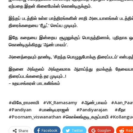
ஏற்பதை இதன் கிளைமேக்ஸ் கொண்டிருக்கும்.
இந்தப் படத்தில் உள்ள பாத்திரங்களின் சாதி அடையாளங்கள் படத்தி
திரைக்கதையை ‘ரீபூட்’ செய்ய முடியும்.
இதே கதையை இன்றைய சூழலுக்குப் பொருத்தினால், புதிதாக ஒரு
கொண்டிருக்கிறது ‘ஆண் பாவம்’.
அனைத்தையும் தாண்டி, ‘சிறந்த பொழுதுபோக்கு திரைப்படம்’ என்பதற
இதனை அங்குலம் அங்குலமாக ஆராய்ந்து தமக்குத் தேவையா
திரைப்படங்களைத் தர முடியும்..!
– உதயசங்கரன் பாடகலிங்கம்
#விகே_ராமசாமி #VK_Ramasamy #ஆண்_பாவம் #Aan_Paav
#Pandiyan #பாண்டியராஜன் #Pandiyarajan #சீதா #
#Poornam_viswanathan #கொல்லங்குடி_கருப்பாயி #Kollangu
Share
Facebook
Twitter
Google+
Redd