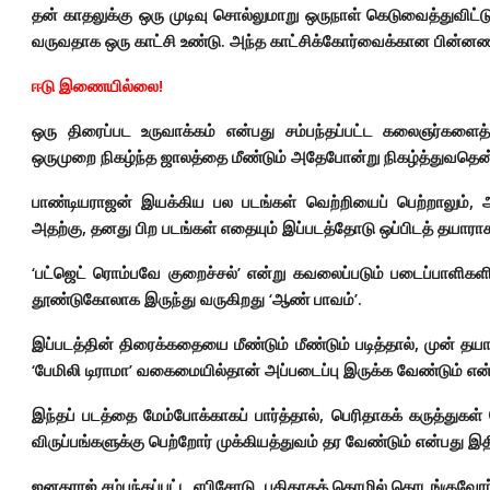
தன் காதலுக்கு ஒரு முடிவு சொல்லுமாறு ஒருநாள் கெடுவைத்துவிட்ட
வருவதாக ஒரு காட்சி உண்டு. அந்த காட்சிக்கோர்வைக்கான பின்ன
ஈடு இணையில்லை!
ஒரு திரைப்பட உருவாக்கம் என்பது சம்பந்தப்பட்ட கலைஞர்கள
ஒருமுறை நிகழ்ந்த ஜாலத்தை மீண்டும் அதேபோன்று நிகழ்த்துவதென்
பாண்டியராஜன் இயக்கிய பல படங்கள் வெற்றியைப் பெற்றாலும்
அதற்கு, தனது பிற படங்கள் எதையும் இப்படத்தோடு ஒப்பிடத் தயார
‘பட்ஜெட் ரொம்பவே குறைச்சல்’ என்று கவலைப்படும் படைப்பாளிகளி
தூண்டுகோலாக இருந்து வருகிறது ‘ஆண் பாவம்’.
இப்படத்தின் திரைக்கதையை மீண்டும் மீண்டும் படித்தால், முன் த
‘பேமிலி டிராமா’ வகைமையில்தான் அப்படைப்பு இருக்க வேண்டும் எ
இந்தப் படத்தை மேம்போக்காகப் பார்த்தால், பெரிதாகக் கருத்து
விருப்பங்களுக்கு பெற்றோர் முக்கியத்துவம் தர வேண்டும் என்பது இத
ஜனகராஜ் சம்பந்தப்பட்ட எபிசோடு, புதிதாகத் தொழில் தொடங்கு