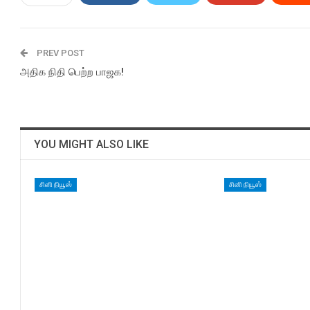
PREV POST
அதிக நிதி பெற்ற பாஜக!
YOU MIGHT ALSO LIKE
சினி நியூஸ்
சினி நியூஸ்