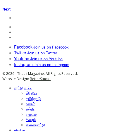
Next
Facebook
Join us on Facebook
Twitter
Join us on Twitter
Youtube
Join us on Youtube
Instagram
Join us on Instagram
© 2026 - Thaaii Magazine. All Rights Reserved.
Website Design:
BetterStudio
நாட்டு நடப்பு
இந்தியா
தமிழ்நாடு
உலகம்
கல்வி
சமூகம்
க்ரைம்
விளையாட்டு
சினிமா