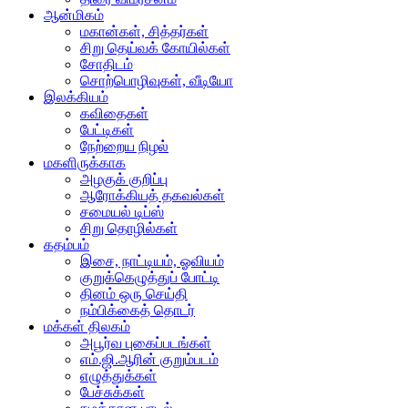
ஆன்மிகம்
மகான்கள், சித்தர்கள்
சிறு தெய்வக் கோயில்கள்
சோதிடம்
சொற்பொழிவுகள், வீடியோ
இலக்கியம்
கவிதைகள்
பேட்டிகள்
நேற்றைய நிழல்
மகளிருக்காக
அழகுக் குறிப்பு
ஆரோக்கியத் தகவல்கள்
சமையல் டிப்ஸ்
சிறு தொழில்கள்
கதம்பம்
இசை, நாட்டியம், ஓவியம்
குறுக்கெழுத்துப் போட்டி
தினம் ஒரு செய்தி
நம்பிக்கைத் தொடர்
மக்கள் திலகம்
அபூர்வ புகைப்படங்கள்
எம்.ஜி.ஆரின் குறும்படம்
எழுத்துக்கள்
பேச்சுக்கள்