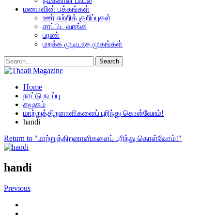
நமக்கான பாடல்
மணாவின் பக்கங்கள்
ஊர் சுற்றிக் குறிப்புகள்
சாப்பிட வாங்க
பரண்
மறக்க முடியாத முகங்கள்
Home
நாட்டு நடப்பு
சமூகம்
மாற்றுத்திறனாளிகளைப் புரிந்து கொள்வோம்!
handi
Return to "மாற்றுத்திறனாளிகளைப் புரிந்து கொள்வோம்!"
handi
Previous