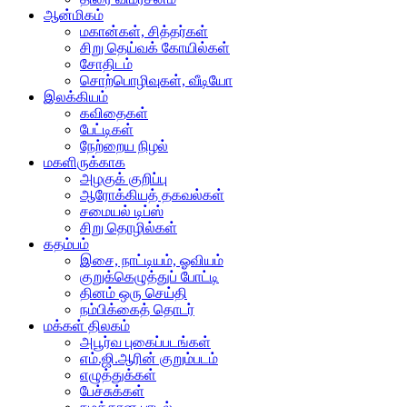
ஆன்மிகம்
மகான்கள், சித்தர்கள்
சிறு தெய்வக் கோயில்கள்
சோதிடம்
சொற்பொழிவுகள், வீடியோ
இலக்கியம்
கவிதைகள்
பேட்டிகள்
நேற்றைய நிழல்
மகளிருக்காக
அழகுக் குறிப்பு
ஆரோக்கியத் தகவல்கள்
சமையல் டிப்ஸ்
சிறு தொழில்கள்
கதம்பம்
இசை, நாட்டியம், ஓவியம்
குறுக்கெழுத்துப் போட்டி
தினம் ஒரு செய்தி
நம்பிக்கைத் தொடர்
மக்கள் திலகம்
அபூர்வ புகைப்படங்கள்
எம்.ஜி.ஆரின் குறும்படம்
எழுத்துக்கள்
பேச்சுக்கள்