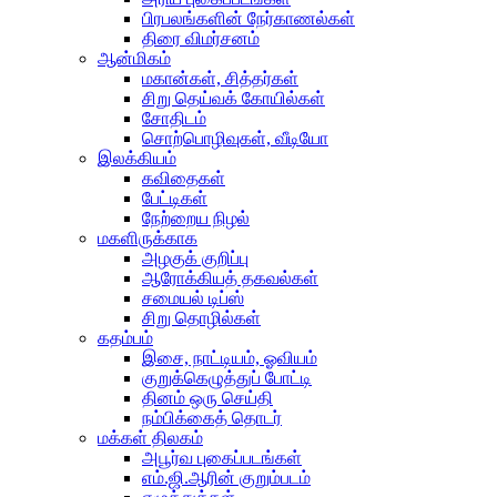
பிரபலங்களின் நேர்காணல்கள்
திரை விமர்சனம்
ஆன்மிகம்
மகான்கள், சித்தர்கள்
சிறு தெய்வக் கோயில்கள்
சோதிடம்
சொற்பொழிவுகள், வீடியோ
இலக்கியம்
கவிதைகள்
பேட்டிகள்
நேற்றைய நிழல்
மகளிருக்காக
அழகுக் குறிப்பு
ஆரோக்கியத் தகவல்கள்
சமையல் டிப்ஸ்
சிறு தொழில்கள்
கதம்பம்
இசை, நாட்டியம், ஓவியம்
குறுக்கெழுத்துப் போட்டி
தினம் ஒரு செய்தி
நம்பிக்கைத் தொடர்
மக்கள் திலகம்
அபூர்வ புகைப்படங்கள்
எம்.ஜி.ஆரின் குறும்படம்