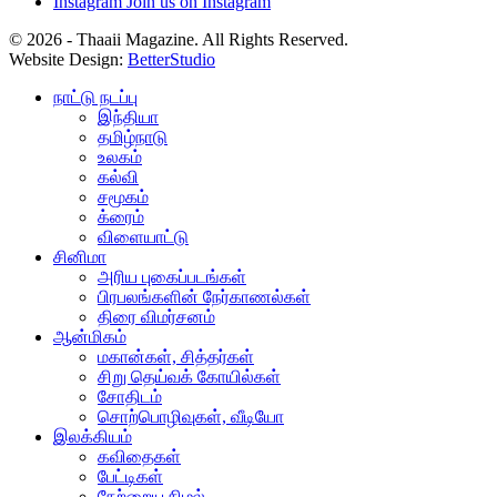
Instagram
Join us on Instagram
© 2026 - Thaaii Magazine. All Rights Reserved.
Website Design:
BetterStudio
நாட்டு நடப்பு
இந்தியா
தமிழ்நாடு
உலகம்
கல்வி
சமூகம்
க்ரைம்
விளையாட்டு
சினிமா
அரிய புகைப்படங்கள்
பிரபலங்களின் நேர்காணல்கள்
திரை விமர்சனம்
ஆன்மிகம்
மகான்கள், சித்தர்கள்
சிறு தெய்வக் கோயில்கள்
சோதிடம்
சொற்பொழிவுகள், வீடியோ
இலக்கியம்
கவிதைகள்
பேட்டிகள்
நேற்றைய நிழல்