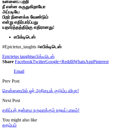
உன்னைப் பற்றி
நீ என்ன கருதுகிறாயோ
அப்படியே
பிறர் நினைக்க வேண்டும்
என்று எதிர்பார்ப்பது
யதார்த்தத்திற்கு எதிரானது!
எபிக்டிடெஸ்
#Epictetus_taughts #
எபிக்டிடெஸ்
Epictetus taughts
எபிக்டிடெஸ்
Share
Facebook
Twitter
Google+
ReddIt
WhatsApp
Pinterest
Email
Prev Post
சென்னையில் ஓர் அதிசயக் குடும்ப விழா!
Next Post
சகிப்புத் தன்மை உருவாக்கும் உறவுப் பாலம்!
You might also like
கதம்பம்