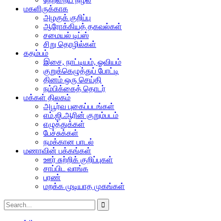
மகளிருக்காக
அழகுக் குறிப்பு
ஆரோக்கியத் தகவல்கள்
சமையல் டிப்ஸ்
சிறு தொழில்கள்
கதம்பம்
இசை, நாட்டியம், ஓவியம்
குறுக்கெழுத்துப் போட்டி
தினம் ஒரு செய்தி
நம்பிக்கைத் தொடர்
மக்கள் திலகம்
அபூர்வ புகைப்படங்கள்
எம்.ஜி.ஆரின் குறும்படம்
எழுத்துக்கள்
பேச்சுக்கள்
நமக்கான பாடல்
மணாவின் பக்கங்கள்
ஊர் சுற்றிக் குறிப்புகள்
சாப்பிட வாங்க
பரண்
மறக்க முடியாத முகங்கள்