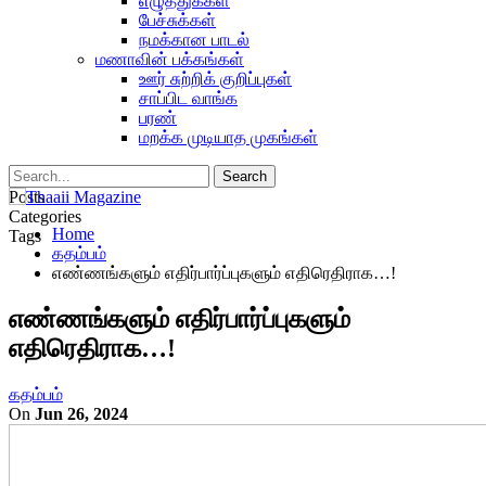
எழுத்துக்கள்
பேச்சுக்கள்
நமக்கான பாடல்
மணாவின் பக்கங்கள்
ஊர் சுற்றிக் குறிப்புகள்
சாப்பிட வாங்க
பரண்
மறக்க முடியாத முகங்கள்
Posts
Categories
Home
Tags
கதம்பம்
எண்ணங்களும் எதிர்பார்ப்புகளும் எதிரெதிராக…!
எண்ணங்களும் எதிர்பார்ப்புகளும்
எதிரெதிராக…!
கதம்பம்
On
Jun 26, 2024