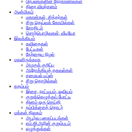
பிரபலங்களின் நேர்காணல்கள்
திரை விமர்சனம்
ஆன்மிகம்
மகான்கள், சித்தர்கள்
சிறு தெய்வக் கோயில்கள்
சோதிடம்
சொற்பொழிவுகள், வீடியோ
இலக்கியம்
கவிதைகள்
பேட்டிகள்
நேற்றைய நிழல்
மகளிருக்காக
அழகுக் குறிப்பு
ஆரோக்கியத் தகவல்கள்
சமையல் டிப்ஸ்
சிறு தொழில்கள்
கதம்பம்
இசை, நாட்டியம், ஓவியம்
குறுக்கெழுத்துப் போட்டி
தினம் ஒரு செய்தி
நம்பிக்கைத் தொடர்
மக்கள் திலகம்
அபூர்வ புகைப்படங்கள்
எம்.ஜி.ஆரின் குறும்படம்
எழுத்துக்கள்