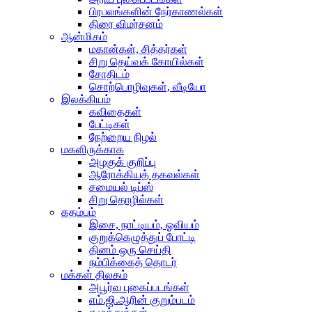
பிரபலங்களின் நேர்காணல்கள்
திரை விமர்சனம்
ஆன்மிகம்
மகான்கள், சித்தர்கள்
சிறு தெய்வக் கோயில்கள்
சோதிடம்
சொற்பொழிவுகள், வீடியோ
இலக்கியம்
கவிதைகள்
பேட்டிகள்
நேற்றைய நிழல்
மகளிருக்காக
அழகுக் குறிப்பு
ஆரோக்கியத் தகவல்கள்
சமையல் டிப்ஸ்
சிறு தொழில்கள்
கதம்பம்
இசை, நாட்டியம், ஓவியம்
குறுக்கெழுத்துப் போட்டி
தினம் ஒரு செய்தி
நம்பிக்கைத் தொடர்
மக்கள் திலகம்
அபூர்வ புகைப்படங்கள்
எம்.ஜி.ஆரின் குறும்படம்