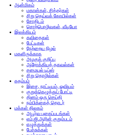
ஆன்மிகம்
மகான்கள், சித்தர்கள்
சிறு தெய்வக் கோயில்கள்
சோதிடம்
சொற்பொழிவுகள், வீடியோ
இலக்கியம்
கவிதைகள்
பேட்டிகள்
நேற்றைய நிழல்
மகளிருக்காக
அழகுக் குறிப்பு
ஆரோக்கியத் தகவல்கள்
சமையல் டிப்ஸ்
சிறு தொழில்கள்
கதம்பம்
இசை, நாட்டியம், ஓவியம்
குறுக்கெழுத்துப் போட்டி
தினம் ஒரு செய்தி
நம்பிக்கைத் தொடர்
மக்கள் திலகம்
அபூர்வ புகைப்படங்கள்
எம்.ஜி.ஆரின் குறும்படம்
எழுத்துக்கள்
பேச்சுக்கள்