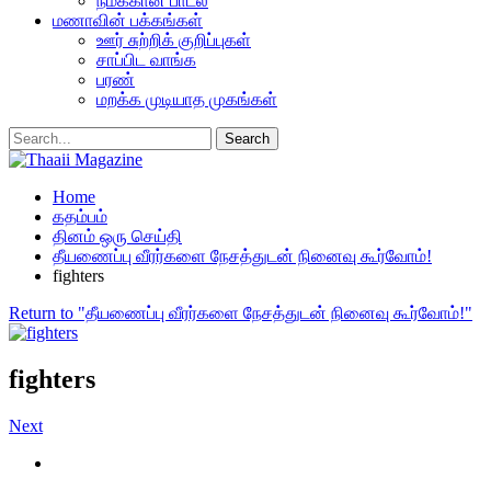
நமக்கான பாடல்
மணாவின் பக்கங்கள்
ஊர் சுற்றிக் குறிப்புகள்
சாப்பிட வாங்க
பரண்
மறக்க முடியாத முகங்கள்
Home
கதம்பம்
தினம் ஒரு செய்தி
தீயணைப்பு வீரர்களை நேசத்துடன் நினைவு கூர்வோம்!
fighters
Return to "தீயணைப்பு வீரர்களை நேசத்துடன் நினைவு கூர்வோம்!"
fighters
Next