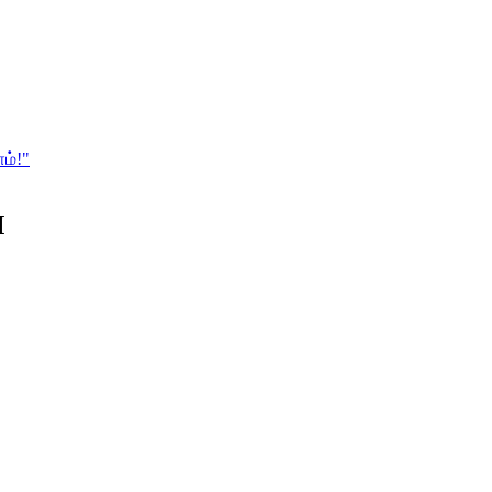
ம்!"
M