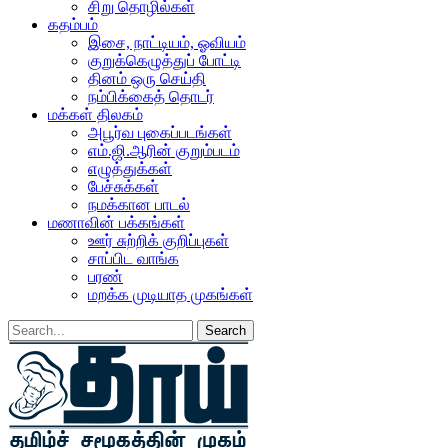
சிறு தொழில்கள்
கதம்பம்
இசை, நாட்டியம், ஓவியம்
குறுக்கெழுத்துப் போட்டி
தினம் ஒரு செய்தி
நம்பிக்கைத் தொடர்
மக்கள் திலகம்
அபூர்வ புகைப்படங்கள்
எம்.ஜி.ஆரின் குறும்படம்
எழுத்துக்கள்
பேச்சுக்கள்
நமக்கான பாடல்
மணாவின் பக்கங்கள்
ஊர் சுற்றிக் குறிப்புகள்
சாப்பிட வாங்க
பரண்
மறக்க முடியாத முகங்கள்