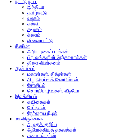
நாட்டு நடப்பு
இந்தியா
தமிழ்நாடு
உலகம்
கல்வி
சமூகம்
க்ரைம்
விளையாட்டு
சினிமா
அரிய புகைப்படங்கள்
பிரபலங்களின் நேர்காணல்கள்
திரை விமர்சனம்
ஆன்மிகம்
மகான்கள், சித்தர்கள்
சிறு தெய்வக் கோயில்கள்
சோதிடம்
சொற்பொழிவுகள், வீடியோ
இலக்கியம்
கவிதைகள்
பேட்டிகள்
நேற்றைய நிழல்
மகளிருக்காக
அழகுக் குறிப்பு
ஆரோக்கியத் தகவல்கள்
சமையல் டிப்ஸ்