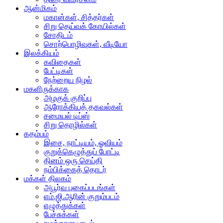
ஆன்மிகம்
மகான்கள், சித்தர்கள்
சிறு தெய்வக் கோயில்கள்
சோதிடம்
சொற்பொழிவுகள், வீடியோ
இலக்கியம்
கவிதைகள்
பேட்டிகள்
நேற்றைய நிழல்
மகளிருக்காக
அழகுக் குறிப்பு
ஆரோக்கியத் தகவல்கள்
சமையல் டிப்ஸ்
சிறு தொழில்கள்
கதம்பம்
இசை, நாட்டியம், ஓவியம்
குறுக்கெழுத்துப் போட்டி
தினம் ஒரு செய்தி
நம்பிக்கைத் தொடர்
மக்கள் திலகம்
அபூர்வ புகைப்படங்கள்
எம்.ஜி.ஆரின் குறும்படம்
எழுத்துக்கள்
பேச்சுக்கள்