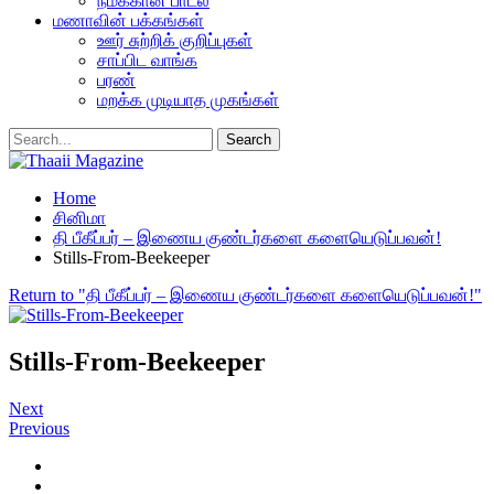
நமக்கான பாடல்
மணாவின் பக்கங்கள்
ஊர் சுற்றிக் குறிப்புகள்
சாப்பிட வாங்க
பரண்
மறக்க முடியாத முகங்கள்
Home
சினிமா
தி பீகீப்பர் – இணைய குண்டர்களை களையெடுப்பவன்!
Stills-From-Beekeeper
Return to "தி பீகீப்பர் – இணைய குண்டர்களை களையெடுப்பவன்!"
Stills-From-Beekeeper
Next
Previous