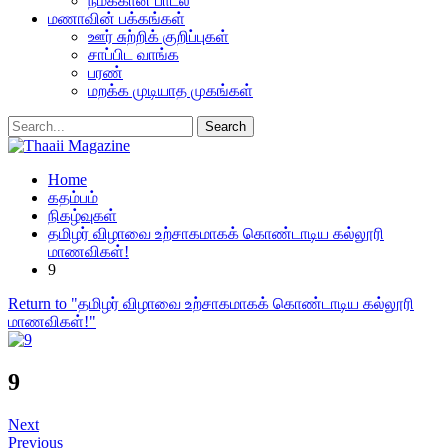
நமக்கான பாடல்
மணாவின் பக்கங்கள்
ஊர் சுற்றிக் குறிப்புகள்
சாப்பிட வாங்க
பரண்
மறக்க முடியாத முகங்கள்
Home
கதம்பம்
நிகழ்வுகள்
தமிழர் விழாவை உற்சாகமாகக் கொண்டாடிய கல்லூரி
மாணவிகள்!
9
Return to "தமிழர் விழாவை உற்சாகமாகக் கொண்டாடிய கல்லூரி
மாணவிகள்!"
9
Next
Previous