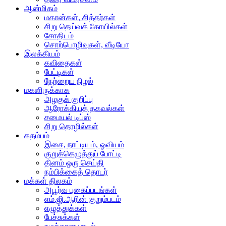
ஆன்மிகம்
மகான்கள், சித்தர்கள்
சிறு தெய்வக் கோயில்கள்
சோதிடம்
சொற்பொழிவுகள், வீடியோ
இலக்கியம்
கவிதைகள்
பேட்டிகள்
நேற்றைய நிழல்
மகளிருக்காக
அழகுக் குறிப்பு
ஆரோக்கியத் தகவல்கள்
சமையல் டிப்ஸ்
சிறு தொழில்கள்
கதம்பம்
இசை, நாட்டியம், ஓவியம்
குறுக்கெழுத்துப் போட்டி
தினம் ஒரு செய்தி
நம்பிக்கைத் தொடர்
மக்கள் திலகம்
அபூர்வ புகைப்படங்கள்
எம்.ஜி.ஆரின் குறும்படம்
எழுத்துக்கள்
பேச்சுக்கள்