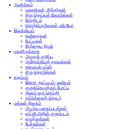
ஆன்மிகம்
மகான்கள், சித்தர்கள்
சிறு தெய்வக் கோயில்கள்
சோதிடம்
சொற்பொழிவுகள், வீடியோ
இலக்கியம்
கவிதைகள்
பேட்டிகள்
நேற்றைய நிழல்
மகளிருக்காக
அழகுக் குறிப்பு
ஆரோக்கியத் தகவல்கள்
சமையல் டிப்ஸ்
சிறு தொழில்கள்
கதம்பம்
இசை, நாட்டியம், ஓவியம்
குறுக்கெழுத்துப் போட்டி
தினம் ஒரு செய்தி
நம்பிக்கைத் தொடர்
மக்கள் திலகம்
அபூர்வ புகைப்படங்கள்
எம்.ஜி.ஆரின் குறும்படம்
எழுத்துக்கள்
பேச்சுக்கள்