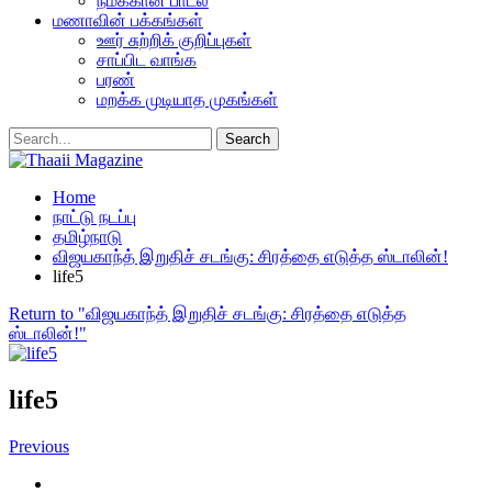
நமக்கான பாடல்
மணாவின் பக்கங்கள்
ஊர் சுற்றிக் குறிப்புகள்
சாப்பிட வாங்க
பரண்
மறக்க முடியாத முகங்கள்
Home
நாட்டு நடப்பு
தமிழ்நாடு
விஜயகாந்த் இறுதிச் சடங்கு: சிரத்தை எடுத்த ஸ்டாலின்!
life5
Return to "விஜயகாந்த் இறுதிச் சடங்கு: சிரத்தை எடுத்த
ஸ்டாலின்!"
life5
Previous