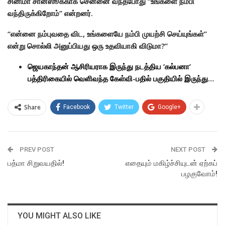
சினிமா சான்ஸூக்காக சென்னை வந்தபோது “உங்களை நம்பி
வந்திருக்கிறோம்” என்றனர்.
“என்னை நம்புவதை விட, உங்களையே நம்பி முயற்சி செய்யுங்கள்”
என்று சொல்லி அனுப்பியது ஒரு உதவியாகி விடுமா?”
ஜெயகாந்தன் ஆசிரியராக இருந்து நடத்திய ‘கல்பனா’
பத்திரிகையில் வெளிவந்த கேள்வி-பதில் பகுதியில் இருந்து…
Share
Facebook
Twitter
Google+
PREV POST
NEXT POST
பத்மா சிறுவயதில்!
எதையும் மகிழ்ச்சியுடன் ஏற்கப்
பழகுவோம்!
YOU MIGHT ALSO LIKE