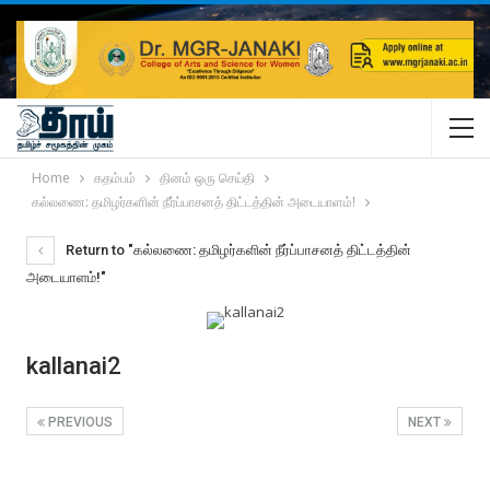
Home
கதம்பம்
தினம் ஒரு செய்தி
கல்லணை: தமிழர்களின் நீர்ப்பாசனத் திட்டத்தின் அடையாளம்!
Return to "கல்லணை: தமிழர்களின் நீர்ப்பாசனத் திட்டத்தின்
அடையாளம்!"
kallanai2
PREVIOUS
NEXT