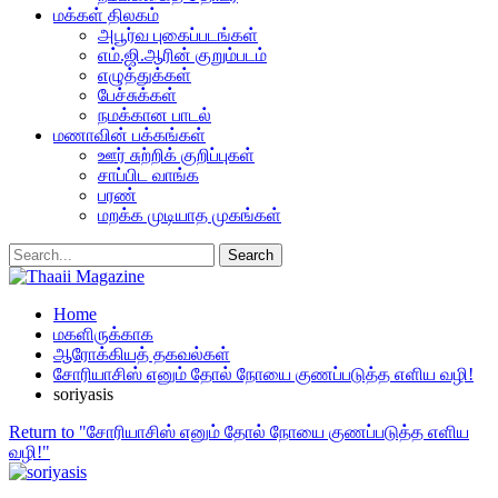
மக்கள் திலகம்
அபூர்வ புகைப்படங்கள்
எம்.ஜி.ஆரின் குறும்படம்
எழுத்துக்கள்
பேச்சுக்கள்
நமக்கான பாடல்
மணாவின் பக்கங்கள்
ஊர் சுற்றிக் குறிப்புகள்
சாப்பிட வாங்க
பரண்
மறக்க முடியாத முகங்கள்
Home
மகளிருக்காக
ஆரோக்கியத் தகவல்கள்
சோரியாசிஸ் எனும் தோல் நோயை குணப்படுத்த எளிய வழி!
soriyasis
Return to "சோரியாசிஸ் எனும் தோல் நோயை குணப்படுத்த எளிய
வழி!"