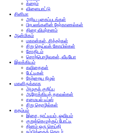
க்ரைம்
விளையாட்டு
சினிமா
அரிய புகைப்படங்கள்
பிரபலங்களின் நேர்காணல்கள்
திரை விமர்சனம்
ஆன்மிகம்
மகான்கள், சித்தர்கள்
சிறு தெய்வக் கோயில்கள்
சோதிடம்
சொற்பொழிவுகள், வீடியோ
இலக்கியம்
கவிதைகள்
பேட்டிகள்
நேற்றைய நிழல்
மகளிருக்காக
அழகுக் குறிப்பு
ஆரோக்கியத் தகவல்கள்
சமையல் டிப்ஸ்
சிறு தொழில்கள்
கதம்பம்
இசை, நாட்டியம், ஓவியம்
குறுக்கெழுத்துப் போட்டி
தினம் ஒரு செய்தி
நம்பிக்கைத் தொடர்