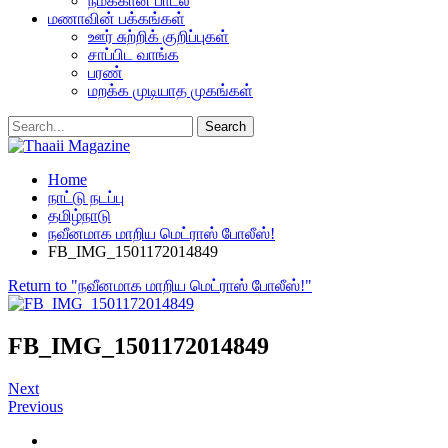
நமக்கான பாடல்
மணாவின் பக்கங்கள்
ஊர் சுற்றிக் குறிப்புகள்
சாப்பிட வாங்க
பரண்
மறக்க முடியாத முகங்கள்
Home
நாட்டு நடப்பு
தமிழ்நாடு
நவீனமாக மாறிய மெட்ராஸ் போலீஸ்!
FB_IMG_1501172014849
Return to "நவீனமாக மாறிய மெட்ராஸ் போலீஸ்!"
FB_IMG_1501172014849
Next
Previous