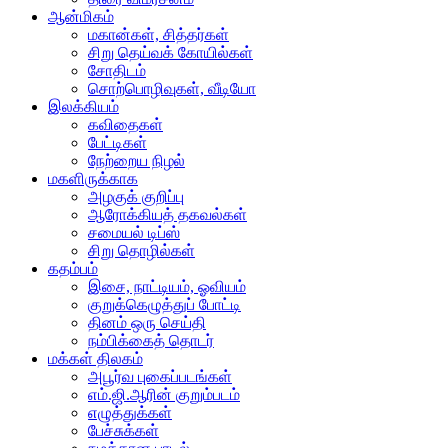
ஆன்மிகம்
மகான்கள், சித்தர்கள்
சிறு தெய்வக் கோயில்கள்
சோதிடம்
சொற்பொழிவுகள், வீடியோ
இலக்கியம்
கவிதைகள்
பேட்டிகள்
நேற்றைய நிழல்
மகளிருக்காக
அழகுக் குறிப்பு
ஆரோக்கியத் தகவல்கள்
சமையல் டிப்ஸ்
சிறு தொழில்கள்
கதம்பம்
இசை, நாட்டியம், ஓவியம்
குறுக்கெழுத்துப் போட்டி
தினம் ஒரு செய்தி
நம்பிக்கைத் தொடர்
மக்கள் திலகம்
அபூர்வ புகைப்படங்கள்
எம்.ஜி.ஆரின் குறும்படம்
எழுத்துக்கள்
பேச்சுக்கள்