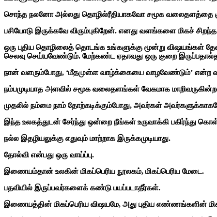
சொந்த நலனோ அல்லது தொழில்ரீதியாகவோ சமூக வலைதளத்தை குறை
பசியோடு இருக்கவே விரும்புகிறேன். எனது வளங்களை மிகச் சிறந்த ம
ஒரு புதிய தொழிலைத் தொடங்க உங்களுக்கு மூன்று விஷயங்கள் தேவை
செலவு செய்யவேண்டும். மேற்கண்ட ஏதாவது ஒரு குறை இருப்பதால்
நான் வளரும்போது, ‘மீதமுள்ள வாழ்க்கையை வாழவேண்டும்’ என்ற வ
நம்பமுடியாத அளவில் சமூக வலைதளங்கள் வேகமாக மாறிவருகின்றன
முதலில் நம்மை நாம் தோற்கடிக்கும்போது, அவர்கள் அவர்களுக்காகவ
இந்த உலகத்துடன் சேர்ந்து ஒன்றை நீங்கள் உருவாக்கி பகிர்ந்து கொ
நல்ல இதழியலுக்கு எதுவும் மாற்றாக இருக்கமுடியாது.
தோல்வி என்பது ஒரு வாய்ப்பு.
இணையம்தான் உலகின் மிகப்பெரிய நூலகம், மிகப்பெரிய மேடை.
பதவியில் இருப்பவர்களைக் கண்டு பயப்படாதீர்கள்.
இணையத்தின் மிகப்பெரிய விஷயமே, அது புதிய எண்ணங்களின் மிக