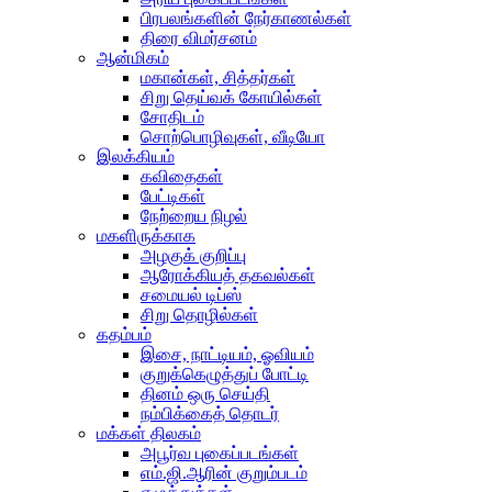
பிரபலங்களின் நேர்காணல்கள்
திரை விமர்சனம்
ஆன்மிகம்
மகான்கள், சித்தர்கள்
சிறு தெய்வக் கோயில்கள்
சோதிடம்
சொற்பொழிவுகள், வீடியோ
இலக்கியம்
கவிதைகள்
பேட்டிகள்
நேற்றைய நிழல்
மகளிருக்காக
அழகுக் குறிப்பு
ஆரோக்கியத் தகவல்கள்
சமையல் டிப்ஸ்
சிறு தொழில்கள்
கதம்பம்
இசை, நாட்டியம், ஓவியம்
குறுக்கெழுத்துப் போட்டி
தினம் ஒரு செய்தி
நம்பிக்கைத் தொடர்
மக்கள் திலகம்
அபூர்வ புகைப்படங்கள்
எம்.ஜி.ஆரின் குறும்படம்