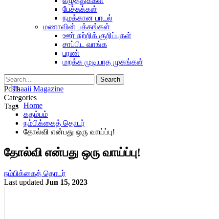
எழுத்துக்கள்
பேச்சுக்கள்
நமக்கான பாடல்
மணாவின் பக்கங்கள்
ஊர் சுற்றிக் குறிப்புகள்
சாப்பிட வாங்க
பரண்
மறக்க முடியாத முகங்கள்
Posts
Categories
Home
Tags
கதம்பம்
நம்பிக்கைத் தொடர்
தோல்வி என்பது ஒரு வாய்ப்பு!
தோல்வி என்பது ஒரு வாய்ப்பு!
நம்பிக்கைத் தொடர்
Last updated
Jun 15, 2023