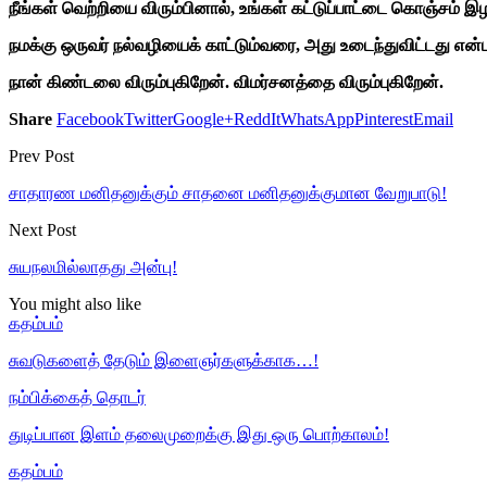
நீங்கள் வெற்றியை விரும்பினால், உங்கள் கட்டுப்பாட்டை கொஞ்சம் இழக
நமக்கு ஒருவர் நல்வழியைக் காட்டும்வரை, அது உடைந்துவிட்டது என
நான் கிண்டலை விரும்புகிறேன். விமர்சனத்தை விரும்புகிறேன்.
Share
Facebook
Twitter
Google+
ReddIt
WhatsApp
Pinterest
Email
Prev Post
சாதாரண மனிதனுக்கும் சாதனை மனிதனுக்குமான வேறுபாடு!
Next Post
சுயநலமில்லாதது அன்பு!
You might also like
கதம்பம்
சுவடுகளைத் தேடும் இளைஞர்களுக்காக…!
நம்பிக்கைத் தொடர்
துடிப்பான இளம் தலைமுறைக்கு இது ஒரு பொற்காலம்!
கதம்பம்