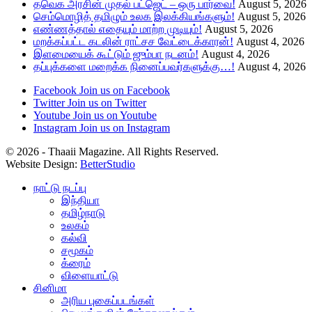
தவெக அரசின் முதல் பட்ஜெட் – ஒரு பார்வை!
August 5, 2026
செம்மொழித் தமிழும் உலக இலக்கியங்களும்!
August 5, 2026
எண்ணத்தால் எதையும் மாற்ற முடியும்!
August 5, 2026
மறக்கப்பட்ட கடலின் ராட்சச வேட்டைக்காரன்!
August 4, 2026
இளமையைக் கூட்டும் ஜும்பா நடனம்!
August 4, 2026
தப்புக்களை மறைக்க நினைப்பவர்களுக்கு…!
August 4, 2026
Facebook
Join us on Facebook
Twitter
Join us on Twitter
Youtube
Join us on Youtube
Instagram
Join us on Instagram
© 2026 - Thaaii Magazine. All Rights Reserved.
Website Design:
BetterStudio
நாட்டு நடப்பு
இந்தியா
தமிழ்நாடு
உலகம்
கல்வி
சமூகம்
க்ரைம்
விளையாட்டு
சினிமா
அரிய புகைப்படங்கள்