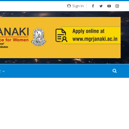
Sign In
்