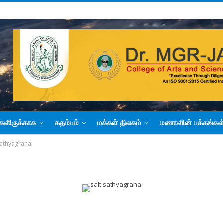
களிருக்காக
கதம்பம்
மக்கள் திலகம்
மணாவின் பக்கங்கள
sathyagraha